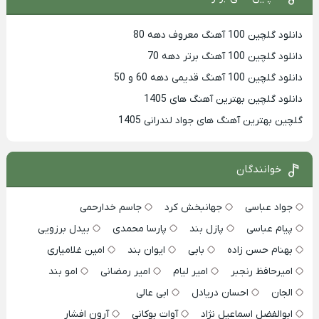
دانلود گلچین 100 آهنگ معروف دهه 80
دانلود گلچین 100 آهنگ برتر دهه 70
دانلود گلچین 100 آهنگ قدیمی دهه 60 و 50
دانلود گلچین بهترین آهنگ های 1405
گلچین بهترین آهنگ های جواد لندرانی 1405
خوانندگان
جواد عباسی
جهانبخش کرد
جاسم خدارحمی
پیام عباسی
پازل بند
پارسا محمدی
بیدل برزویی
بهنام حسن زاده
بابی
ایوان بند
امین غلامیاری
امیرحافظ رنجبر
امیر لیام
امیر رمضانی
امو بند
الجان
احسان دریادل
ابی عالی
ابوالفضل اسماعیل نژاد
آوات بوکانی
آرون افشار