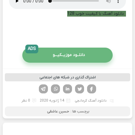
دانلود آهنگ با کیفیت خوب 128
ADS
دانلــود موزیــکیـــو
اشتراک گذاری در شبکه های اجتماعی
فیسوک
تویتر
لینکدین
واتساپ
تلگرام
دانلود آهنگ کرمانجی
14 ژانویه 2020
0 نظر
برچسب ها :
حسین عاشقی