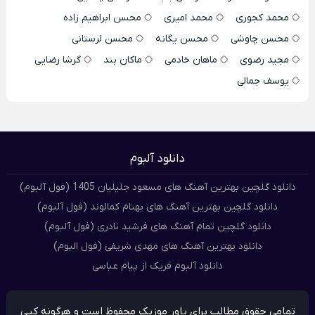
محمد کجوری
محمد امیری
محسن ابراهیم زاده
محسن چاوشی
محسن یگانه
محسن لرستانی
مجید رضوی
ماهان خادمی
ماکان بند
گرشا رضایی
یوسف جمالی
دانلود آلبوم
دانلود گلچین بهترین آهنگ های مسعود جلیلیان 1405 (فول آلبوم)
دانلود گلچین بهترین آهنگ های بهنام کمالوند (فول آلبوم)
دانلود گلچین تمام آهنگ های فرشید نادری (فول آلبوم)
دانلود بهترین آهنگ های مهدی شریفی (فول البوم)
دانلود آلبوم فریک از پیام عباسی
تمامی حقوق مطالب برای پاور موزیک محفوظ است و هرگونه کپی