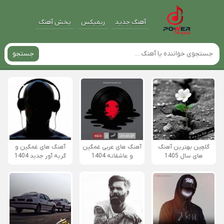
آهنگ جدید
ریمیکس
پخش آهنگ
جستجو
گلچین بهترین آهنگ
آهنگ های عربی غمگین
آهنگ های غمگین و
های سال 1405
و عاشقانه 1404
گریه آور جدید 1404