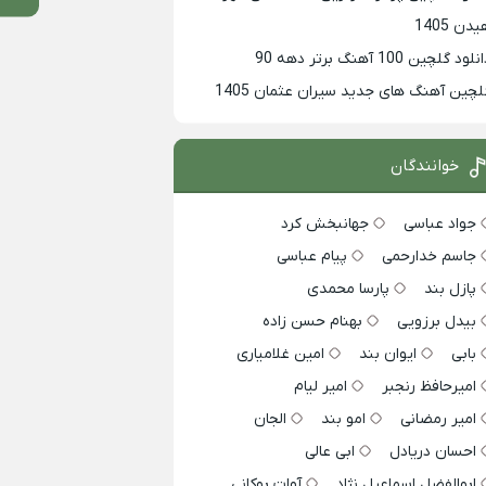
دن 1405
لود گلچین 100 آهنگ برتر دهه 90
لچین آهنگ های جدید سیران عثمان 1405
خوانندگان
جواد عباسی
جهانبخش کرد
جاسم خدارحمی
پیام عباسی
پازل بند
پارسا محمدی
بیدل برزویی
بهنام حسن زاده
بابی
ایوان بند
امین غلامیاری
امیرحافظ رنجبر
امیر لیام
امیر رمضانی
امو بند
الجان
احسان دریادل
ابی عالی
ابوالفضل اسماعیل نژاد
آوات بوکانی