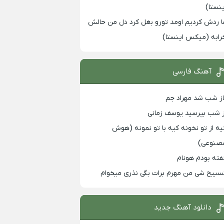
ینستا)
ا ردش کردیم اومد تورو بغل کرد دل من حالش
رابه (میکس اینستا)
آهنگ فارسی
از شب شد مهراد جم
ز شب بپرسید یوسف زمانی
یه از تو نخونه کیه با تو نمونه (هوش
صنوعی)
فته بودم هونام
سبیح شی من مهرم برات بگی نذری میخوام
دانلود آهنگ جدید