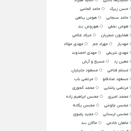
حمیدرضا بابایی
حمید هیراد
حسن زیرک
حامد الماسی
حامد سنجابی
هومن پناهی
هومن نجفی
هوروش بند
همایون شجریان
میلاد غلامی
مهدیار
مهراد جم
مهدی مولاد
مهدی شریفی
مهدی احمدوند
معین زد
مسیح و آرش
مسلم فتاحی
مسعود جلیلیان
مسعود صادقلو
مرتضی باب
مرتضی پاشایی
محمد کجوری
محمد امیری
محسن ابراهیم زاده
محسن چاوشی
محسن یگانه
محسن لرستانی
مجید رضوی
ماهان خادمی
ماکان بند