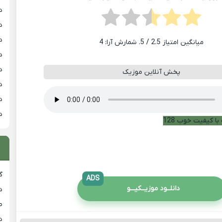
د
د
د
میانگین امتیاز
2.5
/ 5. شمارش آرا:
4
د
د
پخش آنلاین موزیک
د
د
د
با کیفیت خوب 128
گ
ADS
دانلــود موزیــکیـــو
د
ط
د