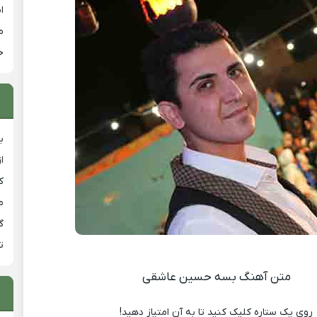
ا
م
خ
ب
ا
ک
م
گ
ت
متن آهنگ بسه حسین عاشقی
روی یک ستاره کلیک کنید تا به آن امتیاز دهید!