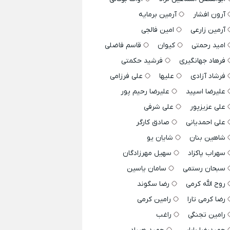
آرون افشار
آرمین برمایه
آرمین زارعی
امین فالجی
امید رحمتی
کیوان
قاسم فاضلی
فرهاد جهانگیری
فرشید حکمتی
فرشاد آزادی
علیها
علی فرزامی
علیرضا اسپید
علیرضا رحیم پور
علی عزیزپور
علی شرفی
علی احمدیانی
صادق کارگر
شاهین بنان
شایان یو
سهراب پاکزاد
سهیل مهرزادگان
سبحان رستمی
سامان یاسین
روح الله کرمی
رضا سگوند
رضا کرمی تارا
رامین کرمی
رامین تجنگی
راغب