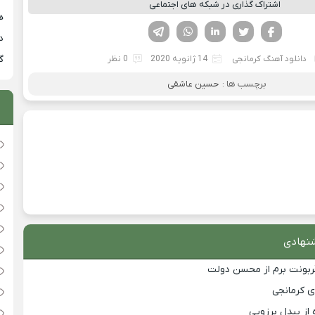
اشتراک گذاری در شبکه های اجتماعی
هی
فیسوک
تویتر
لینکدین
واتساپ
تلگرام
دان
گ
دانلود آهنگ کرمانجی
14 ژانویه 2020
0 نظر
برچسب ها :
حسین عاشقی
نهادی
قربونت برم از محسن دولت
ی کرمانجی
 از بیدل برزویی