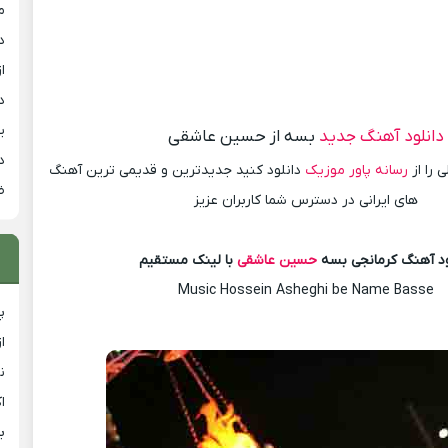
م
د
از
د
ی
دانلود آهنگ جدید
بسه از حسین عاشقی
د
 را از
رسانه پاور موزیک
دانلود کنید جدیدترین و قدیمی ترین آهنگ
ض
های ایرانی در دسترس شما کاربران عزیز
ود آهنگ کرمانجی بسه
حسین عاشقی
با لینک مستقیم
Music Hossein Asheghi be Name Basse
پ
ا
ن
ا
ب