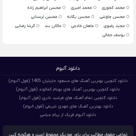
محمد کجوری
محمد امیری
محسن ابراهیم زاده
محسن چاوشی
محسن یگانه
محسن لرستانی
مجید رضوی
ماهان خادمی
ماکان بند
گرشا رضایی
یوسف جمالی
دانلود آلبوم
دانلود گلچین بهترین آهنگ های مسعود جلیلیان 1405 (فول آلبوم)
دانلود گلچین بهترین آهنگ های بهنام کمالوند (فول آلبوم)
دانلود گلچین تمام آهنگ های فرشید نادری (فول آلبوم)
دانلود بهترین آهنگ های مهدی شریفی (فول البوم)
دانلود آلبوم فریک از پیام عباسی
تمامی حقوق مطالب برای پاور موزیک محفوظ است و هرگونه کپی