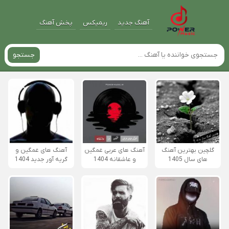
آهنگ جدید
ریمیکس
پخش آهنگ
جستجو
گلچین بهترین آهنگ
آهنگ های عربی غمگین
آهنگ های غمگین و
های سال 1405
و عاشقانه 1404
گریه آور جدید 1404