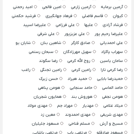
آرمین برمایه
آرمین زارعی
امین فالجی
امید رحمتی
کیوان
قاسم فاضلی
فرهاد جهانگیری
فرشید حکمتی
فرشاد آزادی
علیها
علی فرزامی
علیرضا اسپید
علیرضا رحیم پور
علی عزیزپور
علی شرفی
علی احمدیانی
صادق کارگر
شاهین بنان
شایان یو
سهراب پاکزاد
سهیل مهرزادگان
سبحان رستمی
سامان یاسین
روح الله کرمی
رضا سگوند
رضا کرمی تارا
رامین کرمی
رامین تجنگی
راغب
حمیدرضا بابایی
حمید هیراد
حسن زیرک
حامد الماسی
حامد سنجابی
هومن پناهی
هومن نجفی
هوروش بند
همایون شجریان
میلاد غلامی
مهدیار
مهراد جم
مهدی مولاد
مهدی شریفی
مهدی احمدوند
معین زد
مسیح و آرش
مسلم فتاحی
مسعود جلیلیان
مسعود صادقلو
مرتضی باب
مرتضی پاشایی