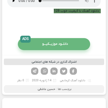
دانلود آهنگ با کیفیت خوب 128
ADS
دانلــود موزیــکیـــو
اشتراک گذاری در شبکه های اجتماعی
فیسوک
تویتر
لینکدین
واتساپ
تلگرام
دانلود آهنگ کرمانجی
14 ژانویه 2020
0 نظر
برچسب ها :
حسین عاشقی