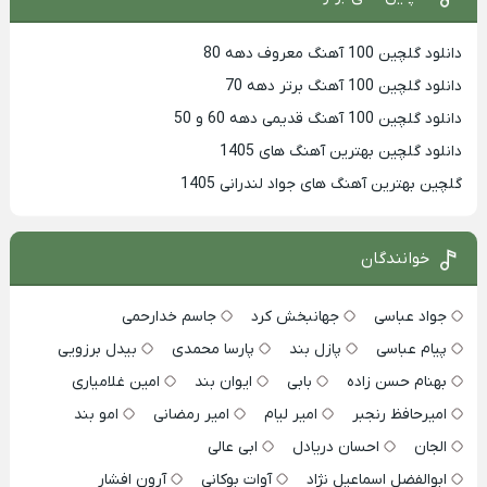
دانلود گلچین 100 آهنگ معروف دهه 80
دانلود گلچین 100 آهنگ برتر دهه 70
دانلود گلچین 100 آهنگ قدیمی دهه 60 و 50
دانلود گلچین بهترین آهنگ های 1405
گلچین بهترین آهنگ های جواد لندرانی 1405
خوانندگان
جواد عباسی
جهانبخش کرد
جاسم خدارحمی
پیام عباسی
پازل بند
پارسا محمدی
بیدل برزویی
بهنام حسن زاده
بابی
ایوان بند
امین غلامیاری
امیرحافظ رنجبر
امیر لیام
امیر رمضانی
امو بند
الجان
احسان دریادل
ابی عالی
ابوالفضل اسماعیل نژاد
آوات بوکانی
آرون افشار