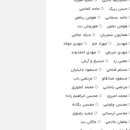
حمیدرضا بابایی
حمید هیراد
حسن زیرک
حامد الماسی
حامد سنجابی
هومن پناهی
هومن نجفی
هوروش بند
همایون شجریان
میلاد غلامی
مهدیار
مهراد جم
مهدی مولاد
مهدی شریفی
مهدی احمدوند
معین زد
مسیح و آرش
مسلم فتاحی
مسعود جلیلیان
مسعود صادقلو
مرتضی باب
مرتضی پاشایی
محمد کجوری
محمد امیری
محسن ابراهیم زاده
محسن چاوشی
محسن یگانه
محسن لرستانی
مجید رضوی
ماهان خادمی
ماکان بند