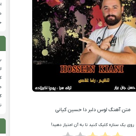
ا
م
خ
ب
ا
ک
م
گ
ت
متن آهنگ لوس دلبر دا حسین کیانی
روی یک ستاره کلیک کنید تا به آن امتیاز دهید!