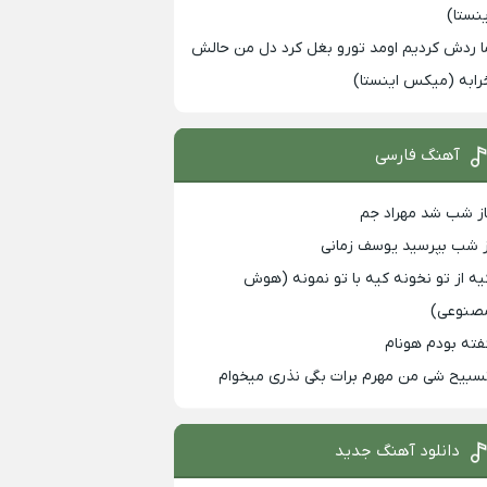
ینستا)
ا ردش کردیم اومد تورو بغل کرد دل من حالش
رابه (میکس اینستا)
آهنگ فارسی
از شب شد مهراد جم
ز شب بپرسید یوسف زمانی
یه از تو نخونه کیه با تو نمونه (هوش
صنوعی)
فته بودم هونام
سبیح شی من مهرم برات بگی نذری میخوام
دانلود آهنگ جدید