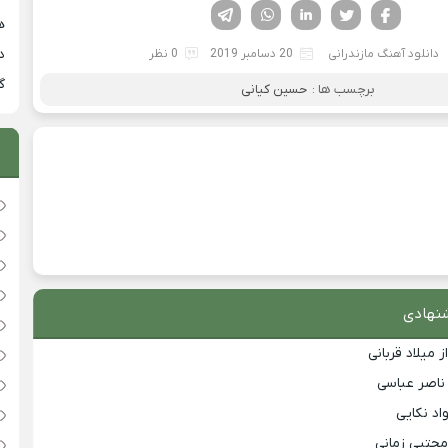
فیسوک
تویتر
لینکدین
واتساپ
تلگرام
هی
دان
دانلود آهنگ مازندرانی
20 دسامبر 2019
0 نظر
گ
برچسب ها :
حسین کیانی
نهادی
 میلاد قربانی
 ناصر عباسی
اد نکایی
مجتبی زمانی