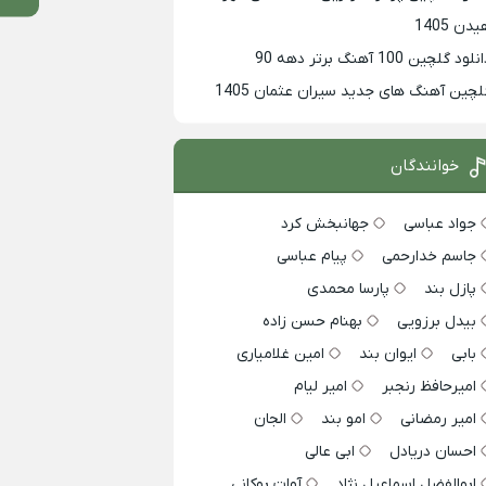
دن 1405
لود گلچین 100 آهنگ برتر دهه 90
لچین آهنگ های جدید سیران عثمان 1405
خوانندگان
جواد عباسی
جهانبخش کرد
جاسم خدارحمی
پیام عباسی
پازل بند
پارسا محمدی
بیدل برزویی
بهنام حسن زاده
بابی
ایوان بند
امین غلامیاری
امیرحافظ رنجبر
امیر لیام
امیر رمضانی
امو بند
الجان
احسان دریادل
ابی عالی
ابوالفضل اسماعیل نژاد
آوات بوکانی