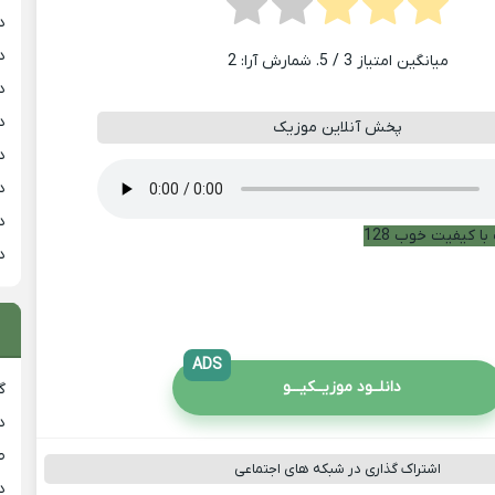
د
د
میانگین امتیاز
3
/ 5. شمارش آرا:
2
د
د
پخش آنلاین موزیک
د
د
د
با کیفیت خوب 128
د
ADS
دانلــود موزیــکیـــو
گ
د
ط
اشتراک گذاری در شبکه های اجتماعی
د