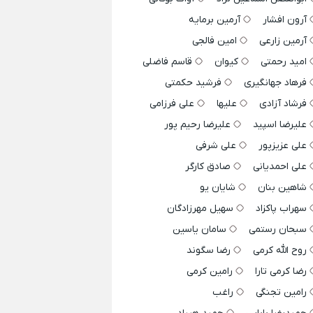
آرون افشار
آرمین برمایه
آرمین زارعی
امین فالجی
امید رحمتی
کیوان
قاسم فاضلی
فرهاد جهانگیری
فرشید حکمتی
فرشاد آزادی
علیها
علی فرزامی
علیرضا اسپید
علیرضا رحیم پور
علی عزیزپور
علی شرفی
علی احمدیانی
صادق کارگر
شاهین بنان
شایان یو
سهراب پاکزاد
سهیل مهرزادگان
سبحان رستمی
سامان یاسین
روح الله کرمی
رضا سگوند
رضا کرمی تارا
رامین کرمی
رامین تجنگی
راغب