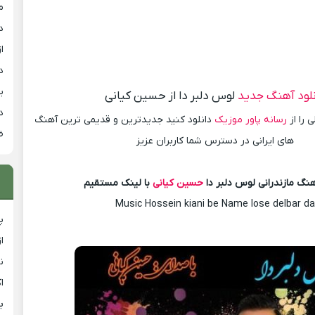
م
د
از
د
ی
نلود آهنگ جدید
لوس دلبر دا از حسین کیانی
د
 را از
رسانه پاور موزیک
دانلود کنید جدیدترین و قدیمی ترین آهنگ
ض
های ایرانی در دسترس شما کاربران عزیز
هنگ مازندرانی لوس دلبر دا
حسین کیانی
با لینک مستقیم
Music Hossein kiani be Name lose delbar da
پ
ا
ن
ا
ب