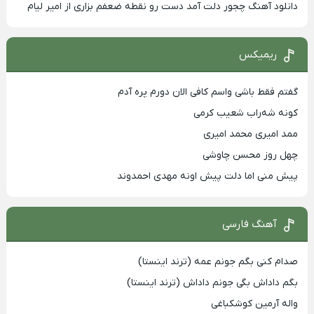
دانلود آهنگ چجور دلت آمد دست رو نقطه ضعفم بزاری از امیر لیام
ریمیکس
گفتم فقط باشی واسم کافی الان دورم پره آدم
کونه شه‌راب شعیب کرمی
ممد امیری محمد امیری
چهل روز محسن چاوشی
پیش منی اما دلت پیش اونه مهدی احمدوند
آهنگ فارسی
صدام کنی بگم جونم عمه (ترند اینستا)
بگم داداش بگی جونم داداش (ترند اینستا)
واله آرمین کوشکباغی