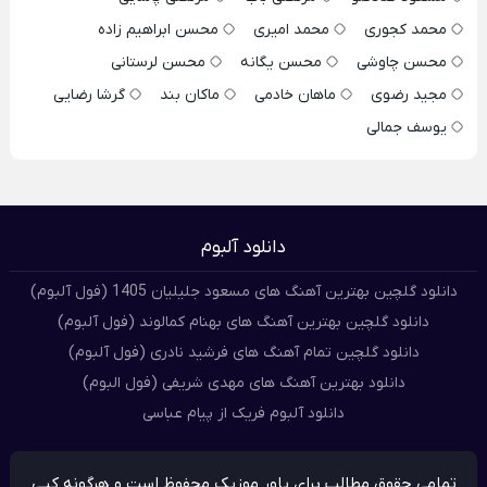
محمد کجوری
محمد امیری
محسن ابراهیم زاده
محسن چاوشی
محسن یگانه
محسن لرستانی
مجید رضوی
ماهان خادمی
ماکان بند
گرشا رضایی
یوسف جمالی
دانلود آلبوم
دانلود گلچین بهترین آهنگ های مسعود جلیلیان 1405 (فول آلبوم)
دانلود گلچین بهترین آهنگ های بهنام کمالوند (فول آلبوم)
دانلود گلچین تمام آهنگ های فرشید نادری (فول آلبوم)
دانلود بهترین آهنگ های مهدی شریفی (فول البوم)
دانلود آلبوم فریک از پیام عباسی
تمامی حقوق مطالب برای پاور موزیک محفوظ است و هرگونه کپی