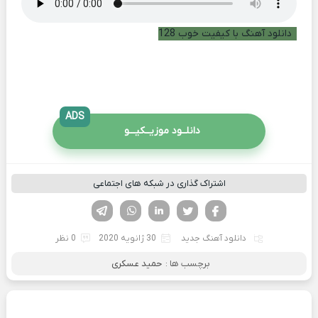
دانلود آهنگ با کیفیت خوب 128
ADS
دانلــود موزیــکیـــو
اشتراک گذاری در شبکه های اجتماعی
فیسوک
تویتر
لینکدین
واتساپ
تلگرام
دانلود آهنگ جدید
30 ژانویه 2020
0 نظر
برچسب ها :
حمید عسکری