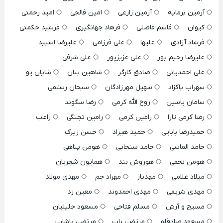
آرمین برمایه
آرمین زارعی
امین فالجی
امید رحمتی
کیوان
قاسم فاضلی
فرهاد جهانگیری
فرشید حکمتی
فرشاد آزادی
علیها
علی فرزامی
علیرضا اسپید
علیرضا رحیم پور
علی عزیزپور
علی شرفی
علی احمدیانی
صادق کارگر
شاهین بنان
شایان یو
سهراب پاکزاد
سهیل مهرزادگان
سبحان رستمی
سامان یاسین
روح الله کرمی
رضا سگوند
رضا کرمی تارا
رامین کرمی
رامین تجنگی
راغب
حمیدرضا بابایی
حمید هیراد
حسن زیرک
حامد الماسی
حامد سنجابی
هومن پناهی
هومن نجفی
هوروش بند
همایون شجریان
میلاد غلامی
مهدیار
مهراد جم
مهدی مولاد
مهدی شریفی
مهدی احمدوند
معین زد
مسیح و آرش
مسلم فتاحی
مسعود جلیلیان
مسعود صادقلو
مرتضی باب
مرتضی پاشایی