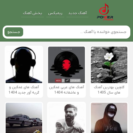
آهنگ جدید
ریمیکس
پخش آهنگ
جستجو
گلچین بهترین آهنگ
آهنگ های عربی غمگین
آهنگ های غمگین و
های سال 1405
و عاشقانه 1404
گریه آور جدید 1404