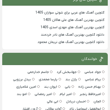
گلچین آهنگ های عربی برای شوتی سواران 1405
گلچین بهترين آهنگ های علی هاکان 1405
گلچین بهترین آهنگ های مهدی اسدی 1405
دانلود گلچین بهترین آهنگ های نادر خردمند
دانلود گلچین بهترین آهنگ های نریمان محمود
خوانندگان
جواد عباسی
جهانبخش کرد
جاسم خدارحمی
پیام عباسی
پازل بند
پارسا محمدی
بیدل برزویی
بهنام حسن زاده
بابی
ایوان بند
امین غلامیاری
امیرحافظ رنجبر
امیر لیام
امیر رمضانی
امو بند
الجان
احسان دریادل
ابی عالی
ابوالفضل اسماعیل نژاد
آوات بوکانی
آرون افشار