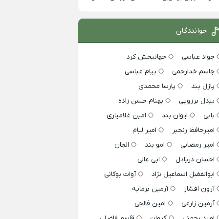
خوانندگان
جواد عباسی
جهانبخش کرد
جاسم خدارحمی
پیام عباسی
پازل بند
پارسا محمدی
بیدل برزویی
بهنام حسن زاده
بابی
ایوان بند
امین غلامیاری
امیرحافظ رنجبر
امیر لیام
امیر رمضانی
امو بند
الجان
احسان دریادل
ابی عالی
ابوالفضل اسماعیل نژاد
آوات بوکانی
آرون افشار
آرمین برمایه
آرمین زارعی
امین فالجی
امید رحمتی
کیوان
قاسم فاضلی