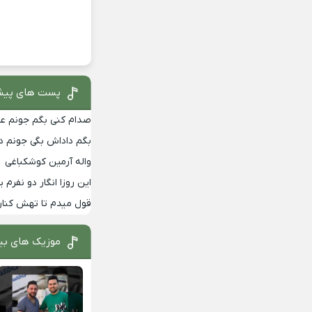
پست های پیش
صدام کنی بگم جونم عمه
بگم داداش بگی جونم دا
واله آرمین کوشکباغی
این روزا انگار دو نفرم
قول میدم تا تهش کنار
موزیک های بی