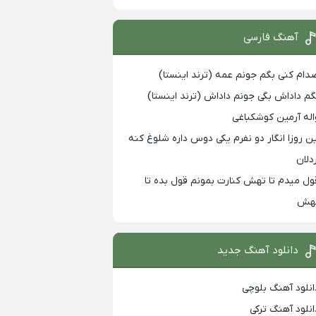
آهنگ فارسی
دام کنی بگم جونم عمه (ترند اینستا)
گم داداش بگی جونم داداش (ترند اینستا)
اله آرمین کوشکباغی
ین روزا انگار دو نفرم یکی دوس داره شلوغ کنه
ردلان
ول میدم تا تهش کنارت بمونم قول بده تا
هش
دانلود آهنگ جدید
انلود آهنگ بلوچی
انلود آهنگ ترکی