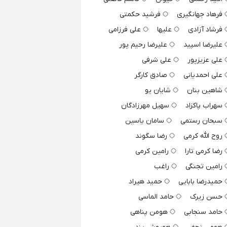
فرهاد جهانگیری
فرشید حکمتی
فرشاد آزادی
علیها
علی فرزامی
علیرضا اسپید
علیرضا رحیم پور
علی عزیزپور
علی شرفی
علی احمدیانی
صادق کارگر
شاهین بنان
شایان یو
سهراب پاکزاد
سهیل مهرزادگان
سبحان رستمی
سامان یاسین
روح الله کرمی
رضا سگوند
رضا کرمی تارا
رامین کرمی
رامین تجنگی
راغب
حمیدرضا بابایی
حمید هیراد
حسن زیرک
حامد الماسی
حامد سنجابی
هومن پناهی