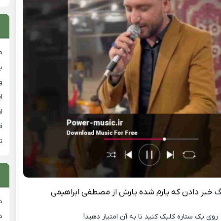
ص
ب
و
ا
ا
ق
ت
گ
خبر دادن که یارم شده یارش
از
مصطفی ابراهیمی
د
د
روی یک ستاره کلیک کنید تا به آن امتیاز دهید!