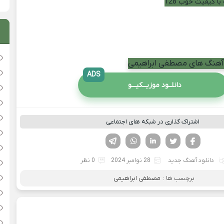
با کیفیت خوب 128
م آهنگ های مصطفی ابراهیمی
ADS
دانلــود موزیــکیـــو
اشتراک گذاری در شبکه های اجتماعی
فیسوک
تویتر
لینکدین
واتساپ
تلگرام
دانلود آهنگ جدید
28 نوامبر 2024
0 نظر
برچسب ها :
مصطفی ابراهیمی