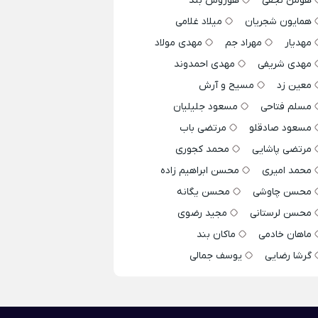
هومن نجفی
هوروش بند
همایون شجریان
میلاد غلامی
مهدیار
مهراد جم
مهدی مولاد
مهدی شریفی
مهدی احمدوند
معین زد
مسیح و آرش
مسلم فتاحی
مسعود جلیلیان
مسعود صادقلو
مرتضی باب
مرتضی پاشایی
محمد کجوری
محمد امیری
محسن ابراهیم زاده
محسن چاوشی
محسن یگانه
محسن لرستانی
مجید رضوی
ماهان خادمی
ماکان بند
گرشا رضایی
یوسف جمالی