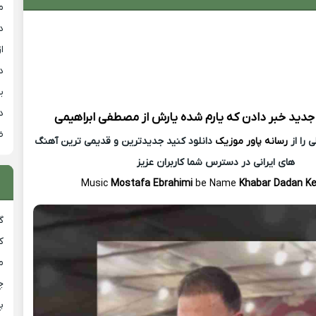
م
د
از
د
ی
د
جدید
خبر دادن که یارم شده یارش از
مصطفی ابراهیمی
ض
 را از
رسانه پاور موزیک
دانلود کنید جدیدترین و قدیمی ترین آهنگ
های ایرانی در دسترس شما کاربران عزیز
Music
Mostafa Ebrahimi
be Name
Khabar Dadan K
گ
ک
م
چ
پ