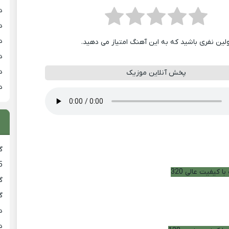
د
د
د
ولین نفری باشید که به این آهنگ امتیاز می دهید.
د
د
پخش آنلاین موزیک
د
گ
5
ا کیفیت عالی 320
گ
گ
د
د