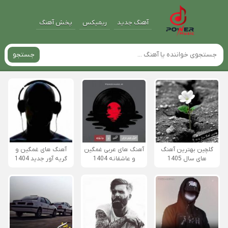
آهنگ جدید
ریمیکس
پخش آهنگ
جستجو
گلچین بهترین آهنگ
آهنگ های عربی غمگین
آهنگ های غمگین و
های سال 1405
و عاشقانه 1404
گریه آور جدید 1404