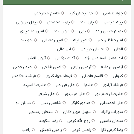
جواد عباسی
جهانبخش کرد
جاسم خدارحمی
پیام عباسی
پازل بند
پارسا محمدی
بیدل برزویی
بهنام حسن زاده
بابی
ایوان بند
امین غلامیاری
امیرحافظ رنجبر
امیر لیام
امیر رمضانی
امو بند
الجان
احسان دریادل
ابی عالی
ابوالفضل اسماعیل نژاد
آوات بوکانی
آرون افشار
آرمین برمایه
آرمین زارعی
امین فالجی
امید رحمتی
کیوان
قاسم فاضلی
فرهاد جهانگیری
فرشید حکمتی
فرشاد آزادی
علیها
علی فرزامی
علیرضا اسپید
علیرضا رحیم پور
علی عزیزپور
علی شرفی
علی احمدیانی
صادق کارگر
شاهین بنان
شایان یو
سهراب پاکزاد
سهیل مهرزادگان
سبحان رستمی
سامان یاسین
روح الله کرمی
رضا سگوند
رضا کرمی تارا
رامین کرمی
رامین تجنگی
راغب