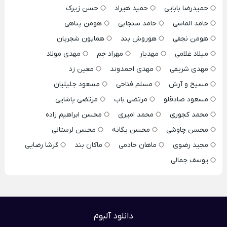
حمیدرضا بابایی
حمید هیراد
حسن زیرک
حامد الماسی
حامد سنجابی
هومن پناهی
هومن نجفی
هوروش بند
همایون شجریان
میلاد غلامی
مهدیار
مهراد جم
مهدی مولاد
مهدی شریفی
مهدی احمدوند
معین زد
مسیح و آرش
مسلم فتاحی
مسعود جلیلیان
مسعود صادقلو
مرتضی باب
مرتضی پاشایی
محمد کجوری
محمد امیری
محسن ابراهیم زاده
محسن چاوشی
محسن یگانه
محسن لرستانی
مجید رضوی
ماهان خادمی
ماکان بند
گرشا رضایی
یوسف جمالی
دانلود آلبوم