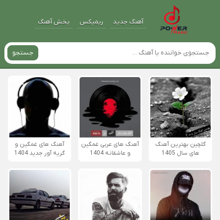
آهنگ جدید
ریمیکس
پخش آهنگ
جستجو
گلچین بهترین آهنگ
آهنگ های عربی غمگین
آهنگ های غمگین و
های سال 1405
و عاشقانه 1404
گریه آور جدید 1404