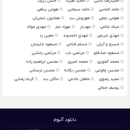
حمیدرضا بابایی
حمید هیراد
حسن زیرک
حامد الماسی
حامد سنجابی
هومن پناهی
هومن نجفی
هوروش بند
همایون شجریان
میلاد غلامی
مهدیار
مهراد جم
مهدی مولاد
مهدی شریفی
مهدی احمدوند
معین زد
مسیح و آرش
مسلم فتاحی
مسعود جلیلیان
مسعود صادقلو
مرتضی باب
مرتضی پاشایی
محمد کجوری
محمد امیری
محسن ابراهیم زاده
محسن چاوشی
محسن یگانه
محسن لرستانی
مجید رضوی
ماهان خادمی
ماکان بند
گرشا رضایی
یوسف جمالی
دانلود آلبوم