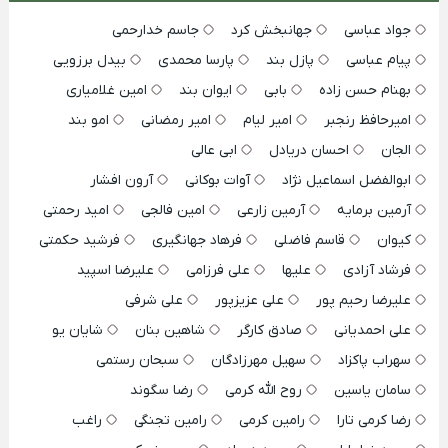
جواد عباسی
جهانبخش کرد
جاسم خدارحمی
پیام عباسی
پازل بند
پارسا محمدی
بیدل برزویی
بهنام حسن زاده
بابی
ایوان بند
امین غلامیاری
امیرحافظ رنجبر
امیر لیام
امیر رمضانی
امو بند
الجان
احسان دریادل
ابی عالی
ابوالفضل اسماعیل نژاد
آوات بوکانی
آرون افشار
آرمین برمایه
آرمین زارعی
امین فالجی
امید رحمتی
کیوان
قاسم فاضلی
فرهاد جهانگیری
فرشید حکمتی
فرشاد آزادی
علیها
علی فرزامی
علیرضا اسپید
علیرضا رحیم پور
علی عزیزپور
علی شرفی
علی احمدیانی
صادق کارگر
شاهین بنان
شایان یو
سهراب پاکزاد
سهیل مهرزادگان
سبحان رستمی
سامان یاسین
روح الله کرمی
رضا سگوند
رضا کرمی تارا
رامین کرمی
رامین تجنگی
راغب