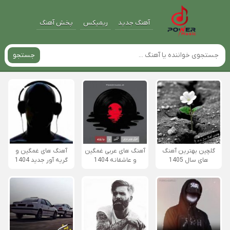
آهنگ جدید
ریمیکس
پخش آهنگ
جستجو
گلچین بهترین آهنگ
آهنگ های عربی غمگین
آهنگ های غمگین و
های سال 1405
و عاشقانه 1404
گریه آور جدید 1404