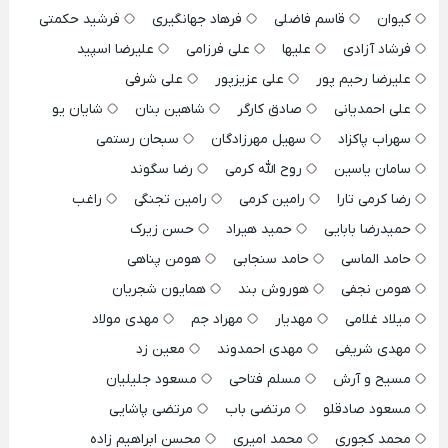
کیوان
قاسم فاضلی
فرهاد جهانگیری
فرشید حکمتی
فرشاد آزادی
علیها
علی فرزامی
علیرضا اسپید
علیرضا رحیم پور
علی عزیزپور
علی شرفی
علی احمدیانی
صادق کارگر
شاهین بنان
شایان یو
سهراب پاکزاد
سهیل مهرزادگان
سبحان رستمی
سامان یاسین
روح الله کرمی
رضا سگوند
رضا کرمی تارا
رامین کرمی
رامین تجنگی
راغب
حمیدرضا بابایی
حمید هیراد
حسن زیرک
حامد الماسی
حامد سنجابی
هومن پناهی
هومن نجفی
هوروش بند
همایون شجریان
میلاد غلامی
مهدیار
مهراد جم
مهدی مولاد
مهدی شریفی
مهدی احمدوند
معین زد
مسیح و آرش
مسلم فتاحی
مسعود جلیلیان
مسعود صادقلو
مرتضی باب
مرتضی پاشایی
محمد کجوری
محمد امیری
محسن ابراهیم زاده