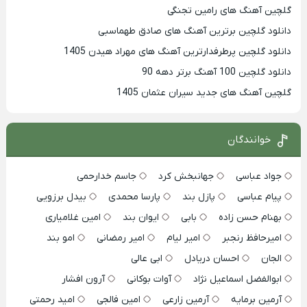
گلچین آهنگ های رامین تجنگی
دانلود گلچین برترین آهنگ های صادق طهماسبی
دانلود گلچین پرطرفدارترین آهنگ های مهراد هیدن 1405
دانلود گلچین 100 آهنگ برتر دهه 90
گلچین آهنگ های جدید سیران عثمان 1405
خوانندگان
جواد عباسی
جهانبخش کرد
جاسم خدارحمی
پیام عباسی
پازل بند
پارسا محمدی
بیدل برزویی
بهنام حسن زاده
بابی
ایوان بند
امین غلامیاری
امیرحافظ رنجبر
امیر لیام
امیر رمضانی
امو بند
الجان
احسان دریادل
ابی عالی
ابوالفضل اسماعیل نژاد
آوات بوکانی
آرون افشار
آرمین برمایه
آرمین زارعی
امین فالجی
امید رحمتی