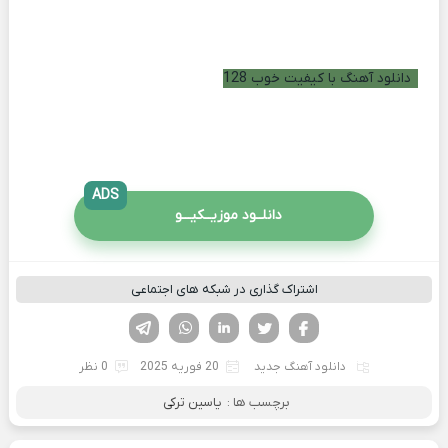
دانلود آهنگ با کیفیت خوب 128
ADS
دانلــود موزیــکیـــو
اشتراک گذاری در شبکه های اجتماعی
فیسوک
تویتر
لینکدین
واتساپ
تلگرام
دانلود آهنگ جدید
20 فوریه 2025
0 نظر
برچسب ها :
یاسین ترکی