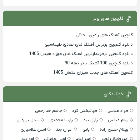
گلچین های برتر
گلچین آهنگ های رامین تجنگی
دانلود گلچین برترین آهنگ های صادق طهماسبی
دانلود گلچین پرطرفدارترین آهنگ های مهراد هیدن 1405
دانلود گلچین 100 آهنگ برتر دهه 90
گلچین آهنگ های جدید سیران عثمان 1405
خوانندگان
جواد عباسی
جهانبخش کرد
جاسم خدارحمی
پیام عباسی
پازل بند
پارسا محمدی
بیدل برزویی
بهنام حسن زاده
بابی
ایوان بند
امین غلامیاری
امیرحافظ رنجبر
امیر لیام
امیر رمضانی
امو بند