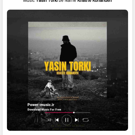
Music
Yasin Torki
be Name
Khaste Konandeh