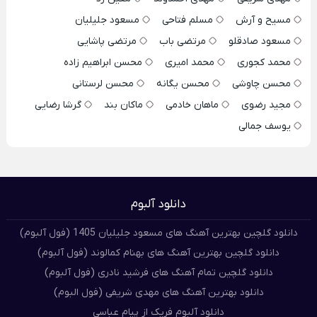
مسیح و آرش
مسلم فتاحی
مسعود جلیلیان
مسعود صادقلو
مرتضی باب
مرتضی پاشایی
محمد کجوری
محمد امیری
محسن ابراهیم زاده
محسن چاوشی
محسن یگانه
محسن لرستانی
مجید رضوی
ماهان خادمی
ماکان بند
گرشا رضایی
یوسف جمالی
دانلود آلبوم
دانلود گلچین بهترین آهنگ های مسعود جلیلیان 1405 (فول آلبوم)
دانلود گلچین بهترین آهنگ های بهنام کمالوند (فول آلبوم)
دانلود گلچین تمام آهنگ های فرشید نادری (فول آلبوم)
دانلود بهترین آهنگ های مهدی شریفی (فول البوم)
دانلود آلبوم فریک از پیام عباسی