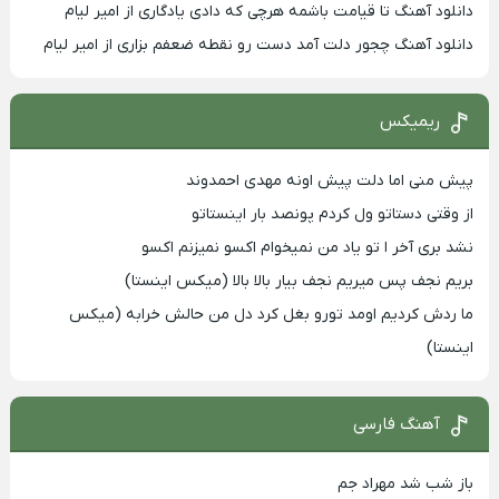
دانلود آهنگ تا قیامت باشمه هرچی که دادی یادگاری از امیر لیام
دانلود آهنگ چجور دلت آمد دست رو نقطه ضعفم بزاری از امیر لیام
ریمیکس
پیش منی اما دلت پیش اونه مهدی احمدوند
از وقتی دستاتو ول کردم پونصد بار اینستاتو
نشد بری آخر ا تو یاد من نمیخوام اکسو نمیزنم اکسو
بریم نجف پس میریم نجف بیار بالا بالا (میکس اینستا)
ما ردش کردیم اومد تورو بغل کرد دل من حالش خرابه (میکس
اینستا)
آهنگ فارسی
باز شب شد مهراد جم