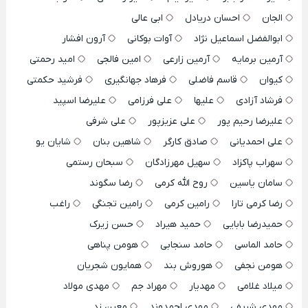
الجان
احسان دریادل
ابی عالی
ابوالفضل اسماعیل نژاد
آوات بوکانی
آرون افشار
آرمین برمایه
آرمین زارعی
امین فالجی
امید رحمتی
کیوان
قاسم فاضلی
فرهاد جهانگیری
فرشید حکمتی
فرشاد آزادی
علیها
علی فرزامی
علیرضا اسپید
علیرضا رحیم پور
علی عزیزپور
علی شرفی
علی احمدیانی
صادق کارگر
شاهین بنان
شایان یو
سهراب پاکزاد
سهیل مهرزادگان
سبحان رستمی
سامان یاسین
روح الله کرمی
رضا سگوند
رضا کرمی تارا
رامین کرمی
رامین تجنگی
راغب
حمیدرضا بابایی
حمید هیراد
حسن زیرک
حامد الماسی
حامد سنجابی
هومن پناهی
هومن نجفی
هوروش بند
همایون شجریان
میلاد غلامی
مهدیار
مهراد جم
مهدی مولاد
مهدی شریفی
مهدی احمدوند
معین زد