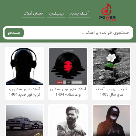
آهنگ جدید
ریمیکس
پخش آهنگ
جستجو
گلچین بهترین آهنگ
آهنگ های عربی غمگین
آهنگ های غمگین و
های سال 1405
و عاشقانه 1404
گریه آور جدید 1404