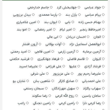
جواد عباسی
جهانبخش کرد
جاسم خدارحمی
پیام عباسی
پازل بند
پارسا محمدی
بیدل برزویی
بهنام حسن زاده
بابی
ایوان بند
امین غلامیاری
امیرحافظ رنجبر
امیر لیام
امیر رمضانی
امو بند
الجان
احسان دریادل
ابی عالی
ابوالفضل اسماعیل نژاد
آوات بوکانی
آرون افشار
آرمین برمایه
آرمین زارعی
امین فالجی
امید رحمتی
کیوان
قاسم فاضلی
فرهاد جهانگیری
فرشید حکمتی
فرشاد آزادی
علیها
علی فرزامی
علیرضا اسپید
علیرضا رحیم پور
علی عزیزپور
علی شرفی
علی احمدیانی
صادق کارگر
شاهین بنان
شایان یو
سهراب پاکزاد
سهیل مهرزادگان
سبحان رستمی
سامان یاسین
روح الله کرمی
رضا سگوند
رضا کرمی تارا
رامین کرمی
رامین تجنگی
راغب