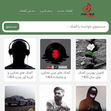
آهنگ جدید
ریمیکس
پخش آهنگ
جستجو
گلچین بهترین آهنگ
آهنگ های عربی غمگین
آهنگ های غمگین و
های سال 1405
و عاشقانه 1404
گریه آور جدید 1404