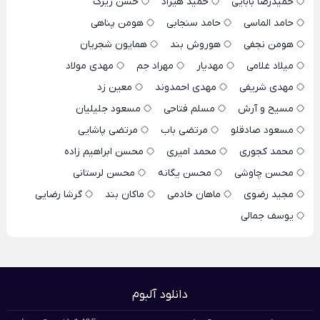
حمیدرضا بابایی
حمید هیراد
حسن زیرک
حامد الماسی
حامد سنجابی
هومن پناهی
هومن نجفی
هوروش بند
همایون شجریان
میلاد غلامی
مهدیار
مهراد جم
مهدی مولاد
مهدی شریفی
مهدی احمدوند
معین زد
مسیح و آرش
مسلم فتاحی
مسعود جلیلیان
مسعود صادقلو
مرتضی باب
مرتضی پاشایی
محمد کجوری
محمد امیری
محسن ابراهیم زاده
محسن چاوشی
محسن یگانه
محسن لرستانی
مجید رضوی
ماهان خادمی
ماکان بند
گرشا رضایی
یوسف جمالی
دانلود آلبوم