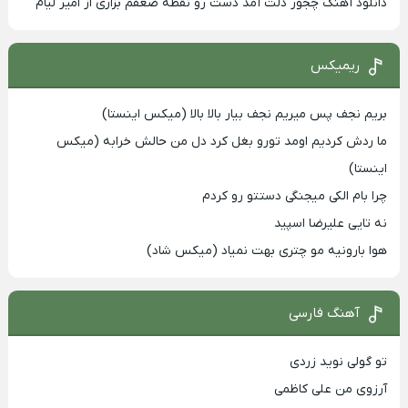
دانلود آهنگ چجور دلت آمد دست رو نقطه ضعفم بزاری از امیر لیام
ریمیکس
بریم نجف پس میریم نجف بیار بالا بالا (میکس اینستا)
ما ردش کردیم اومد تورو بغل کرد دل من حالش خرابه (میکس
اینستا)
چرا بام الکی میجنگی دستتو رو کردم
نه تایی علیرضا اسپید
هوا بارونیه مو چتری بهت نمیاد (میکس شاد)
آهنگ فارسی
تو گولی نوید زردی
آرزوی من علی کاظمی