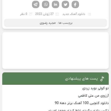
فیسوک
تویتر
لینکدین
واتساپ
تلگرام
دانلود آهنگ جدید
27 ژوئن 2022
0 نظر
برچسب ها :
مجید رضوی
پست های پیشنهادی
تو گولی نوید زردی
آرزوی من علی کاظمی
دانلود گلچین 100 آهنگ برتر دهه 90
تکس دادی برگردی غلط کردی محمد امیری