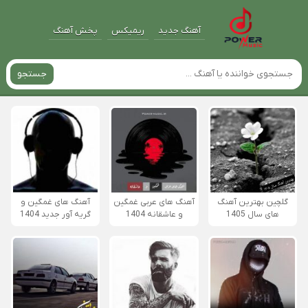
آهنگ جدید
ریمیکس
پخش آهنگ
جستجو
گلچین بهترین آهنگ
آهنگ های عربی غمگین
آهنگ های غمگین و
های سال 1405
و عاشقانه 1404
گریه آور جدید 1404