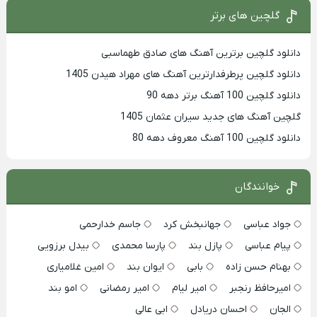
گلچین های برتر
دانلود گلچین برترین آهنگ های صادق طهماسبی
دانلود گلچین پرطرفدارترین آهنگ های مهراد هیدن 1405
دانلود گلچین 100 آهنگ برتر دهه 90
گلچین آهنگ های جدید سیران عثمان 1405
دانلود گلچین 100 آهنگ معروف دهه 80
خوانندگان
جواد عباسی
جهانبخش کرد
جاسم خدارحمی
پیام عباسی
پازل بند
پارسا محمدی
بیدل برزویی
بهنام حسن زاده
بابی
ایوان بند
امین غلامیاری
امیرحافظ رنجبر
امیر لیام
امیر رمضانی
امو بند
الجان
احسان دریادل
ابی عالی