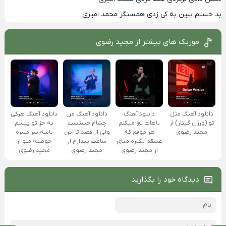
بد خستم ببین به کی زدی همسنگر محمد امیری
موزیک های بیشتر از
مجید رضوی
دانلود آهنگ مثل
دانلود آهنگ
دانلود آهنگ ﻣﻦ
دانلود آهنگ ﻫﺮﻛﻰ
تو (ورژن گیتار) از
ﺑﺎﻫﺎت ﻟﺞ ﻣﻴﻜﻨﻢ
ﭼﺸﺎم خستست
ﺑﻪ ﺟﺰ ﺗﻮ ﭘﻴﺸﻢ
مجید رضوی
ﻫﺮ موقع ﻛﻪ
وﻟﻰ از ﻗﺼﺪ ﺗﺎ اﻳﻦ
ﺑﺎﺷﻪ ﺳﺮ ﻣﻴﺒﺮه
ﻋﺸﻘﻢ ﺑﮕﻴﺮه ﻣﻴﺎی
ﺳﺎﻋﺖ ﺑﻴﺪارم از
ﺣﻮﺻﻠﻪ ﻣﻨﻮ از
از مجید رضوی
مجید رضوی
مجید رضوی
دیدگاه خود را بگذارید