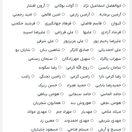
ابوالفضل اسماعیل نژاد
آوات بوکانی
آرون افشار
آرمین برمایه
آرمین زارعی
امین فالجی
امید رحمتی
کیوان
قاسم فاضلی
فرهاد جهانگیری
فرشید حکمتی
فرشاد آزادی
علیها
علی فرزامی
علیرضا اسپید
علیرضا رحیم پور
علی عزیزپور
علی شرفی
علی احمدیانی
صادق کارگر
شاهین بنان
شایان یو
سهراب پاکزاد
سهیل مهرزادگان
سبحان رستمی
سامان یاسین
روح الله کرمی
رضا سگوند
رضا کرمی تارا
رامین کرمی
رامین تجنگی
راغب
حمیدرضا بابایی
حمید هیراد
حسن زیرک
حامد الماسی
حامد سنجابی
هومن پناهی
هومن نجفی
هوروش بند
همایون شجریان
میلاد غلامی
مهدیار
مهراد جم
مهدی مولاد
مهدی شریفی
مهدی احمدوند
معین زد
مسیح و آرش
مسلم فتاحی
مسعود جلیلیان