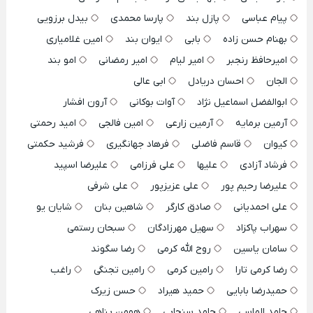
پیام عباسی
پازل بند
پارسا محمدی
بیدل برزویی
بهنام حسن زاده
بابی
ایوان بند
امین غلامیاری
امیرحافظ رنجبر
امیر لیام
امیر رمضانی
امو بند
الجان
احسان دریادل
ابی عالی
ابوالفضل اسماعیل نژاد
آوات بوکانی
آرون افشار
آرمین برمایه
آرمین زارعی
امین فالجی
امید رحمتی
کیوان
قاسم فاضلی
فرهاد جهانگیری
فرشید حکمتی
فرشاد آزادی
علیها
علی فرزامی
علیرضا اسپید
علیرضا رحیم پور
علی عزیزپور
علی شرفی
علی احمدیانی
صادق کارگر
شاهین بنان
شایان یو
سهراب پاکزاد
سهیل مهرزادگان
سبحان رستمی
سامان یاسین
روح الله کرمی
رضا سگوند
رضا کرمی تارا
رامین کرمی
رامین تجنگی
راغب
حمیدرضا بابایی
حمید هیراد
حسن زیرک
حامد الماسی
حامد سنجابی
هومن پناهی