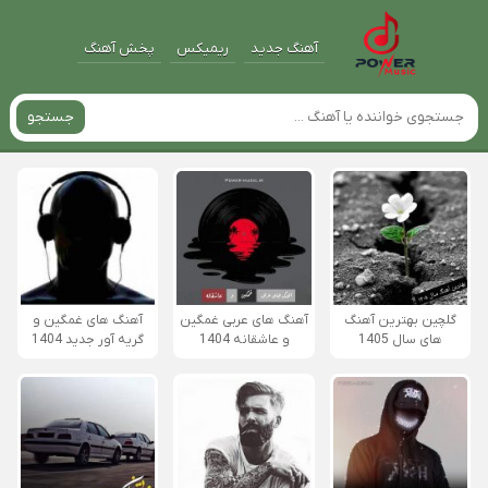
آهنگ جدید
ریمیکس
پخش آهنگ
جستجو
گلچین بهترین آهنگ
آهنگ های عربی غمگین
آهنگ های غمگین و
های سال 1405
و عاشقانه 1404
گریه آور جدید 1404