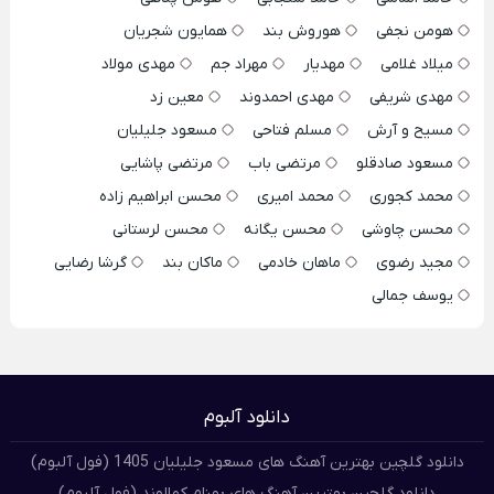
هومن نجفی
هوروش بند
همایون شجریان
میلاد غلامی
مهدیار
مهراد جم
مهدی مولاد
مهدی شریفی
مهدی احمدوند
معین زد
مسیح و آرش
مسلم فتاحی
مسعود جلیلیان
مسعود صادقلو
مرتضی باب
مرتضی پاشایی
محمد کجوری
محمد امیری
محسن ابراهیم زاده
محسن چاوشی
محسن یگانه
محسن لرستانی
مجید رضوی
ماهان خادمی
ماکان بند
گرشا رضایی
یوسف جمالی
دانلود آلبوم
دانلود گلچین بهترین آهنگ های مسعود جلیلیان 1405 (فول آلبوم)
دانلود گلچین بهترین آهنگ های بهنام کمالوند (فول آلبوم)