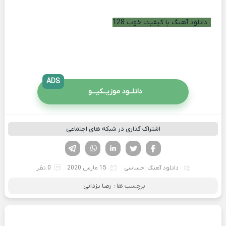
دانلود آهنگ با کیفیت خوب 128
ADS
دانلــود موزیــکیـــو
اشتراک گذاری در شبکه های اجتماعی
فیسوک
تویتر
لینکدین
واتساپ
تلگرام
دانلود آهنگ احساسی
15 مارس 2020
0 نظر
برچسب ها :
رصا یزدانی