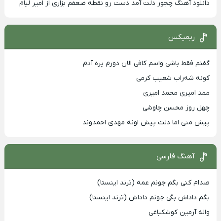
دانلود آهنگ چجور دلت آمد دست رو نقطه ضعفم بزاری از امیر لیام
ریمیکس
گفتم فقط باشی واسم کافی الان دورم پره آدم
کونه شه‌راب شعیب کرمی
ممد امیری محمد امیری
چهل روز محسن چاوشی
پیش منی اما دلت پیش اونه مهدی احمدوند
آهنگ فارسی
صدام کنی بگم جونم عمه (ترند اینستا)
بگم داداش بگی جونم داداش (ترند اینستا)
واله آرمین کوشکباغی