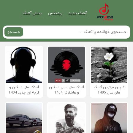
آهنگ جدید
ریمیکس
پخش آهنگ
جستجو
گلچین بهترین آهنگ
آهنگ های عربی غمگین
آهنگ های غمگین و
های سال 1405
و عاشقانه 1404
گریه آور جدید 1404