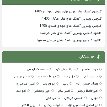
گلچین آهنگ های عربی برای شوتی سواران 1405
گلچین بهترين آهنگ های علی هاکان 1405
گلچین بهترین آهنگ های مهدی اسدی 1405
دانلود گلچین بهترین آهنگ های نادر خردمند
دانلود گلچین بهترین آهنگ های نریمان محمود
خوانندگان
جواد عباسی
جهانبخش کرد
جاسم خدارحمی
پیام عباسی
پازل بند
پارسا محمدی
بیدل برزویی
بهنام حسن زاده
بابی
ایوان بند
امین غلامیاری
امیرحافظ رنجبر
امیر لیام
امیر رمضانی
امو بند
الجان
احسان دریادل
ابی عالی
ابوالفضل اسماعیل نژاد
آوات بوکانی
آرون افشار