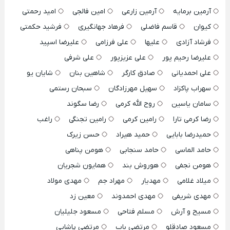
آرمین برمایه
آرمین زارعی
امین فالجی
امید رحمتی
کیوان
قاسم فاضلی
فرهاد جهانگیری
فرشید حکمتی
فرشاد آزادی
علیها
علی فرزامی
علیرضا اسپید
علیرضا رحیم پور
علی عزیزپور
علی شرفی
علی احمدیانی
صادق کارگر
شاهین بنان
شایان یو
سهراب پاکزاد
سهیل مهرزادگان
سبحان رستمی
سامان یاسین
روح الله کرمی
رضا سگوند
رضا کرمی تارا
رامین کرمی
رامین تجنگی
راغب
حمیدرضا بابایی
حمید هیراد
حسن زیرک
حامد الماسی
حامد سنجابی
هومن پناهی
هومن نجفی
هوروش بند
همایون شجریان
میلاد غلامی
مهدیار
مهراد جم
مهدی مولاد
مهدی شریفی
مهدی احمدوند
معین زد
مسیح و آرش
مسلم فتاحی
مسعود جلیلیان
مسعود صادقلو
مرتضی باب
مرتضی پاشایی