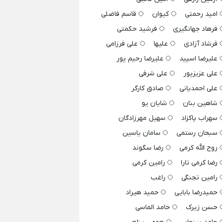
امید رحمتی
کیوان
قاسم فاضلی
فرهاد جهانگیری
فرشید حکمتی
فرشاد آزادی
علیها
علی فرزامی
علیرضا اسپید
علیرضا رحیم پور
علی عزیزپور
علی شرفی
علی احمدیانی
صادق کارگر
شاهین بنان
شایان یو
سهراب پاکزاد
سهیل مهرزادگان
سبحان رستمی
سامان یاسین
روح الله کرمی
رضا سگوند
رضا کرمی تارا
رامین کرمی
رامین تجنگی
راغب
حمیدرضا بابایی
حمید هیراد
حسن زیرک
حامد الماسی