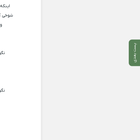
اینکه
شوخی ک
وق
پست بعدی
نگو
نگو