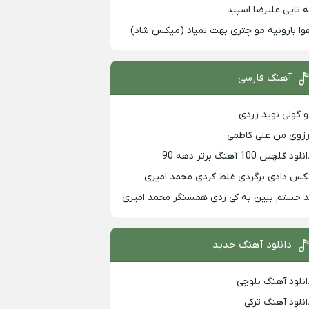
ه تایی علیرضا اسپید
وا بارونیه مو چتری بهت نمیاد (میکس شاد)
آهنگ فارسی
و گولی نوید زردی
رزوی من علی کاظمی
لود گلچین 100 آهنگ برتر دهه 90
کس دادی برگردی غلط کردی محمد امیری
د خستم ببین به کی زدی همسنگر محمد امیری
دانلود آهنگ جدید
انلود آهنگ بلوچی
انلود آهنگ ترکی