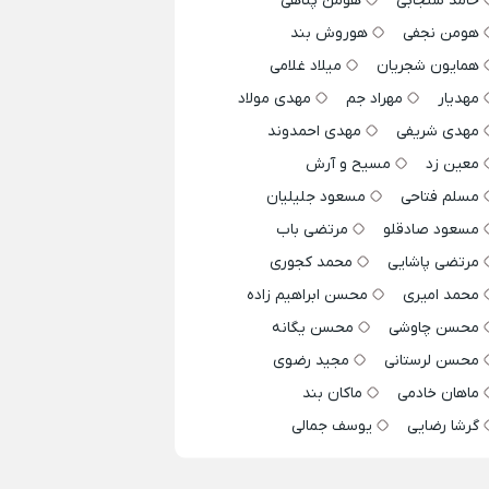
حامد سنجابی
هومن پناهی
هومن نجفی
هوروش بند
همایون شجریان
میلاد غلامی
مهدیار
مهراد جم
مهدی مولاد
مهدی شریفی
مهدی احمدوند
معین زد
مسیح و آرش
مسلم فتاحی
مسعود جلیلیان
مسعود صادقلو
مرتضی باب
مرتضی پاشایی
محمد کجوری
محمد امیری
محسن ابراهیم زاده
محسن چاوشی
محسن یگانه
محسن لرستانی
مجید رضوی
ماهان خادمی
ماکان بند
گرشا رضایی
یوسف جمالی