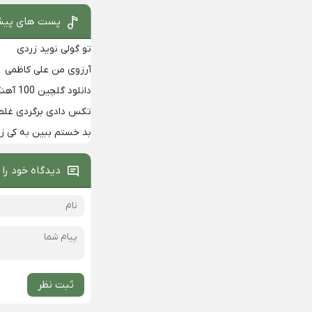
پست های پیش
تو گولی نوید زردی
آرزوی من علی کاظمی
دانلود گلچین 100 آهنگ برتر دهه 90
تکس دادی برگردی غلط
بد خستم ببین به کی 
دیدگاه خود را 
ثبت نظر