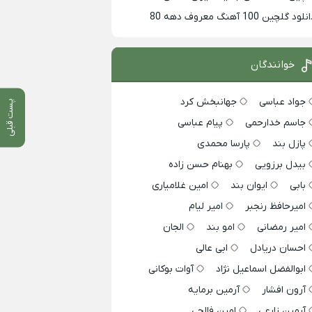
لود گلچین 100 آهنگ معروف دهه 80
خوانندگان
جواد عباسی
جهانبخش کرد
پست قبلی
جاسم خدارحمی
پیام عباسی
پازل بند
پارسا محمدی
بیدل برزویی
بهنام حسن زاده
بابی
ایوان بند
امین غلامیاری
امیرحافظ رنجبر
امیر لیام
امیر رمضانی
امو بند
الجان
احسان دریادل
ابی عالی
ابوالفضل اسماعیل نژاد
آوات بوکانی
آرون افشار
آرمین برمایه
آرمین زارعی
امین فالجی