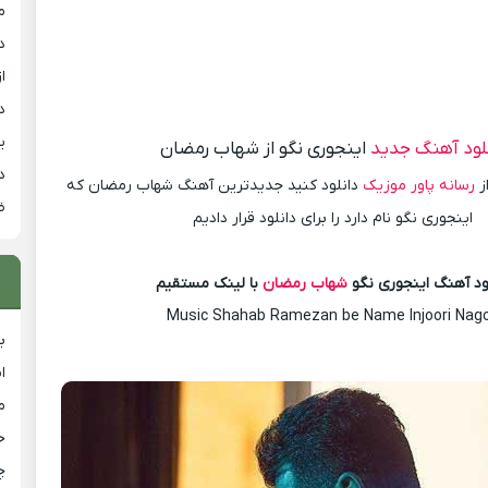
م
د
از
د
ی
لود آهنگ جدید
اینجوری نگو از شهاب رمضان
د
ز
رسانه پاور موزیک
دانلود کنید جدیدترین آهنگ شهاب رمضان که
ض
اینجوری نگو نام دارد را برای دانلود قرار دادیم
ود آهنگ اینجوری نگو
شهاب رمضان
با لینک مستقیم
Music Shahab Ramezan be Name Injoori Nag
ب
ا
م
خ
چ