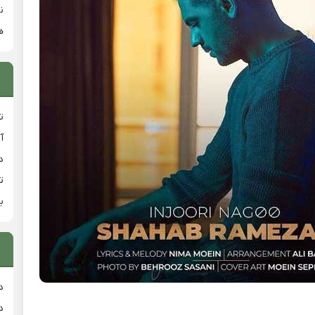
ن
ه
ت
آ
دان
ت
ب
د
د