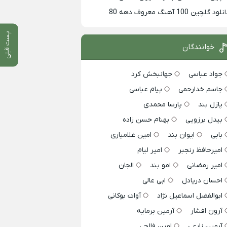
لود گلچین 100 آهنگ معروف دهه 80
پست قبلی
خوانندگان
جواد عباسی
جهانبخش کرد
جاسم خدارحمی
پیام عباسی
پازل بند
پارسا محمدی
بیدل برزویی
بهنام حسن زاده
بابی
ایوان بند
امین غلامیاری
امیرحافظ رنجبر
امیر لیام
امیر رمضانی
امو بند
الجان
احسان دریادل
ابی عالی
ابوالفضل اسماعیل نژاد
آوات بوکانی
آرون افشار
آرمین برمایه
آرمین زارعی
امین فالجی