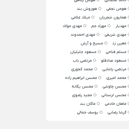
حامد سنجابی
هومن پناهی
هومن نجفی
هوروش بند
همایون شجریان
میلاد غلامی
مهدیار
مهراد جم
مهدی مولاد
مهدی شریفی
مهدی احمدوند
معین زد
مسیح و آرش
مسلم فتاحی
مسعود جلیلیان
مسعود صادقلو
مرتضی باب
مرتضی پاشایی
محمد کجوری
محمد امیری
محسن ابراهیم زاده
محسن چاوشی
محسن یگانه
محسن لرستانی
مجید رضوی
ماهان خادمی
ماکان بند
گرشا رضایی
یوسف جمالی