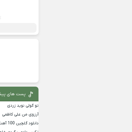
پست های پیش
تو گولی نوید زردی
آرزوی من علی کاظمی
دانلود گلچین 100 آهنگ برتر دهه 90