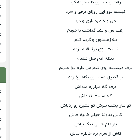
رفت و غم توو دلم خونه کرد
د
نیست توو این روزاى برفى و سرد
د
من و خاطره بازى و درد
د
رفت من و تنها گذاشت با خودم
د
یه زمستون و گریه کنم
د
نیست توى برفا قدم نزدم
د
دیگه آدم قبل نشدم
برف میشینه روى تنم من دارم یخ میزنم
پر قندیل غمم توو نگاه یخ زدم
برف اگه میلرزه صداش
د
اگه سست قدماش
ط
تو نبار پشت سرش تو نشین رو ردپاش
د
کاش بدونه خیلى خالیه جاش
هی
باز دلم خیلى تنگ براش
دان
کاش از سرم نره خاطره هاش
گ