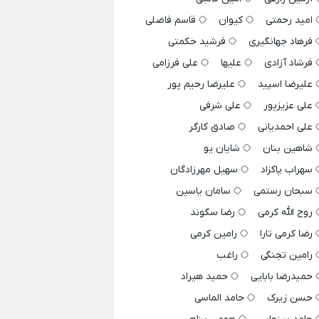
امید رحمتی
کیوان
قاسم فاضلی
فرهاد جهانگیری
فرشید حکمتی
فرشاد آزادی
علیها
علی فرزامی
علیرضا اسپید
علیرضا رحیم پور
علی عزیزپور
علی شرفی
علی احمدیانی
صادق کارگر
شاهین بنان
شایان یو
سهراب پاکزاد
سهیل مهرزادگان
سبحان رستمی
سامان یاسین
روح الله کرمی
رضا سگوند
رضا کرمی تارا
رامین کرمی
رامین تجنگی
راغب
حمیدرضا بابایی
حمید هیراد
حسن زیرک
حامد الماسی