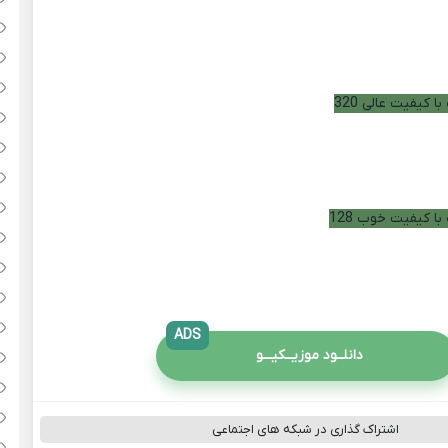
ا کیفیت عالی 320
با کیفیت خوب 128
ADS
دانلــود موزیــکیـــو
اشتراک گذاری در شبکه های اجتماعی