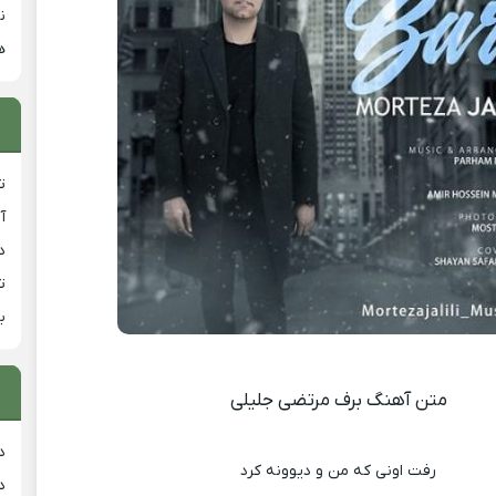
ن
ه
ت
آ
دان
ت
ب
متن آهنگ برف مرتضی جلیلی
د
رفت اونى که من و دیوونه کرد
د