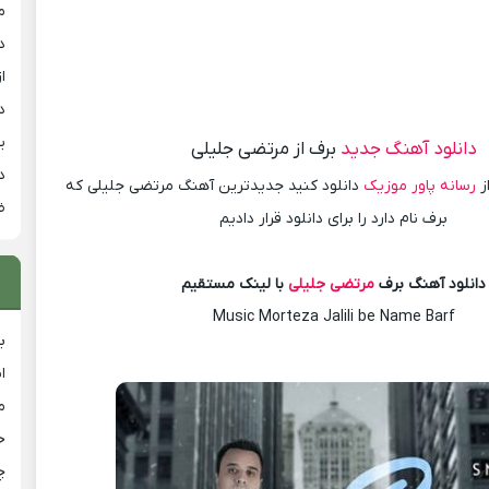
م
د
از
د
ی
دانلود آهنگ جدید
برف از مرتضی جلیلی
د
ز
رسانه پاور موزیک
دانلود کنید جدیدترین آهنگ مرتضی جلیلی که
ض
برف نام دارد را برای دانلود قرار دادیم
دانلود آهنگ برف
مرتضی جلیلی
با لینک مستقیم
Music Morteza Jalili be Name Barf
ب
ا
م
خ
چ