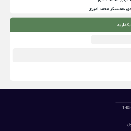
 کردی محمد امیری
زدی همسنگر محمد امیری
بگذارید
لود گلچین بهترین آهنگ های مسعود جلیلیان 1405
ول