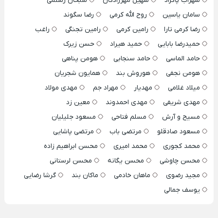
سهراب پاکزاد
سهیل مهرزادگان
سبحان رستمی
سامان یاسین
روح الله کرمی
رضا سگوند
رضا کرمی تارا
رامین کرمی
رامین تجنگی
راغب
حمیدرضا بابایی
حمید هیراد
حسن زیرک
حامد الماسی
حامد سنجابی
هومن پناهی
هومن نجفی
هوروش بند
همایون شجریان
میلاد غلامی
مهدیار
مهراد جم
مهدی مولاد
مهدی شریفی
مهدی احمدوند
معین زد
مسیح و آرش
مسلم فتاحی
مسعود جلیلیان
مسعود صادقلو
مرتضی باب
مرتضی پاشایی
محمد کجوری
محمد امیری
محسن ابراهیم زاده
محسن چاوشی
محسن یگانه
محسن لرستانی
مجید رضوی
ماهان خادمی
ماکان بند
گرشا رضایی
یوسف جمالی