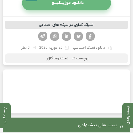
دانلــود موزیــکیـــو
اشتراک گذاری در شبکه های اجتماعی
فیسوک
تویتر
لینکدین
واتساپ
تلگرام
دانلود آهنگ احساسی
20 فوریه 2020
0 نظر
برچسب ها :
محمدرضا گلزار
پست بعدی
پست قبلی
پست های پیشنهادی