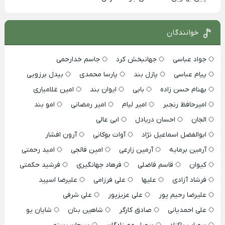
خوانندگان
جواد عباسی
جهانبخش کرد
جاسم خدارحمی
پیام عباسی
پازل بند
پارسا محمدی
بیدل برزویی
بهنام حسن زاده
بابی
ایوان بند
امین غلامیاری
امیرحافظ رنجبر
امیر لیام
امیر رمضانی
امو بند
الجان
احسان دریادل
ابی عالی
ابوالفضل اسماعیل نژاد
آوات بوکانی
آرون افشار
آرمین برمایه
آرمین زارعی
امین فالجی
امید رحمتی
کیوان
قاسم فاضلی
فرهاد جهانگیری
فرشید حکمتی
فرشاد آزادی
علیها
علی فرزامی
علیرضا اسپید
علیرضا رحیم پور
علی عزیزپور
علی شرفی
علی احمدیانی
صادق کارگر
شاهین بنان
شایان یو