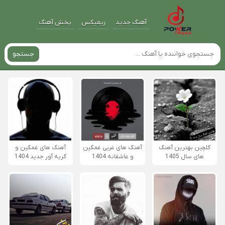
آهنگ جدید
ریمیکس
پخش آهنگ
جستجو
گلچین بهترین آهنگ
آهنگ های عربی غمگین
آهنگ های غمگین و
های سال 1405
و عاشقانه 1404
گریه آور جدید 1404