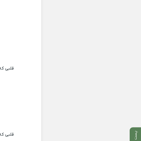
قلبى که
پست بعدی
قلبى که