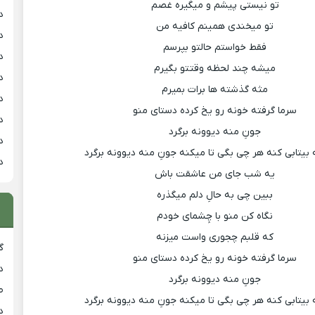
تو نیستى پیشم و میگیره غصم
د
تو میخندى همینم کافیه من
د
فقط خواستم حالتو بپرسم
د
میشه چند لحظه وقتتو بگیرم
د
مثه گذشته ها برات بمیرم
د
سرما گرفته خونه رو یخ کرده دستاى منو
د
جونِ منه دیوونه برگرد
د
 بیتابى کنه هر چى بگى تا میکنه جونِ منه دیوونه برگرد
د
یه شب جاى من عاشقت باش
ببین چى به حالِ دلم میگذره
نگاه کن منو با چِشماى خودم
که قلبم چجورى واست میزنه
گ
سرما گرفته خونه رو یخ کرده دستاى منو
د
جونِ منه دیوونه برگرد
ط
 بیتابى کنه هر چى بگى تا میکنه جونِ منه دیوونه برگرد
د