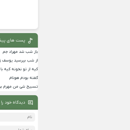
پست های پیش
باز شب شد مهراد جم
از شب بپرسید یوسف زم
کیه از تو نخونه کیه 
گفته بودم هونام
تسبیح شی من مهرم برا
دیدگاه خود را 