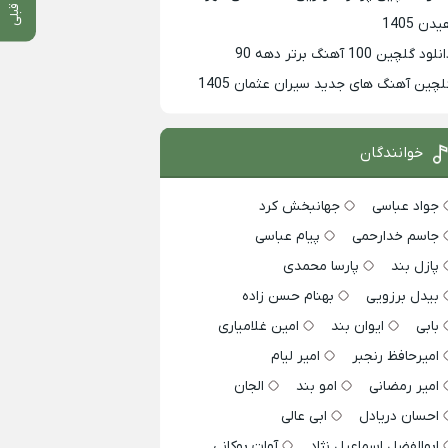
دن 1405
لود گلچین 100 آهنگ برتر دهه 90
لچین آهنگ های جدید سیران عثمان 1405
خوانندگان
جواد عباسی
جهانبخش کرد
جاسم خدارحمی
پیام عباسی
پازل بند
پارسا محمدی
بیدل برزویی
بهنام حسن زاده
بابی
ایوان بند
امین غلامیاری
امیرحافظ رنجبر
امیر لیام
امیر رمضانی
امو بند
الجان
احسان دریادل
ابی عالی
ابوالفضل اسماعیل نژاد
آوات بوکانی