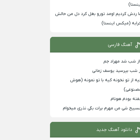
ینستا)
ا ردش کردیم اومد تورو بغل کرد دل من حالش
رابه (میکس اینستا)
آهنگ فارسی
از شب شد مهراد جم
ز شب بپرسید یوسف زمانی
یه از تو نخونه کیه با تو نمونه (هوش
صنوعی)
فته بودم هونام
سبیح شی من مهرم برات بگی نذری میخوام
دانلود آهنگ جدید