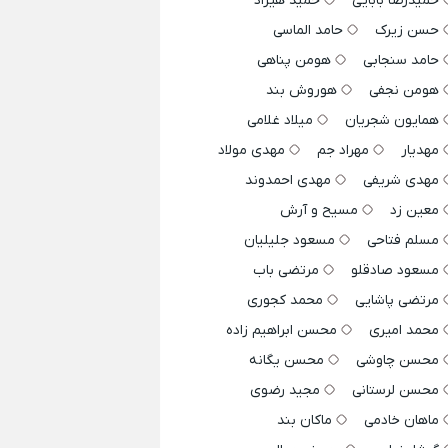
حمیدرضا بابایی
حمید هیراد
حسن زیرک
حامد الماسی
حامد سنجابی
هومن پناهی
هومن نجفی
هوروش بند
همایون شجریان
میلاد غلامی
مهدیار
مهراد جم
مهدی مولاد
مهدی شریفی
مهدی احمدوند
معین زد
مسیح و آرش
مسلم فتاحی
مسعود جلیلیان
مسعود صادقلو
مرتضی باب
مرتضی پاشایی
محمد کجوری
محمد امیری
محسن ابراهیم زاده
محسن چاوشی
محسن یگانه
محسن لرستانی
مجید رضوی
ماهان خادمی
ماکان بند