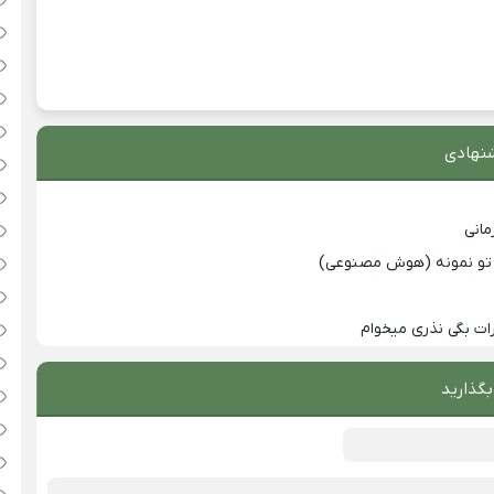
نهادی
انی
با تو نمونه (هوش مصنوعی)
ت بگی نذری میخوام
بگذارید