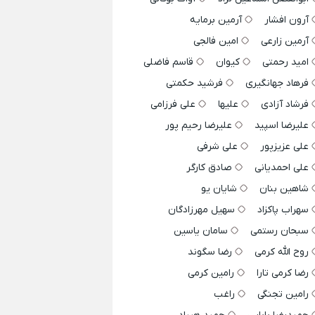
آرون افشار
آرمین برمایه
آرمین زارعی
امین فالجی
امید رحمتی
کیوان
قاسم فاضلی
فرهاد جهانگیری
فرشید حکمتی
فرشاد آزادی
علیها
علی فرزامی
علیرضا اسپید
علیرضا رحیم پور
علی عزیزپور
علی شرفی
علی احمدیانی
صادق کارگر
شاهین بنان
شایان یو
سهراب پاکزاد
سهیل مهرزادگان
سبحان رستمی
سامان یاسین
روح الله کرمی
رضا سگوند
رضا کرمی تارا
رامین کرمی
رامین تجنگی
راغب