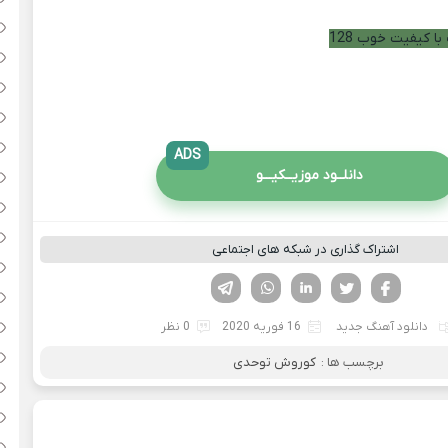
با کیفیت خوب 128
ADS
دانلــود موزیــکیـــو
اشتراک گذاری در شبکه های اجتماعی
فیسوک
تویتر
لینکدین
واتساپ
تلگرام
دانلود آهنگ جدید
16 فوریه 2020
0 نظر
برچسب ها :
کوروش توحدی