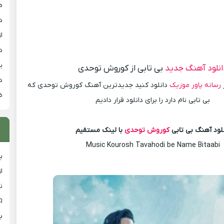
م
د
از
د
ی
انلود آهنگ جدید
بی تابی از کوروش توحدی
د
رسانه پاور موزیک
دانلود کنید جدیدترین آهنگ کوروش توحدی که
ض
بی تابی نام دارد را برای دانلود قرار دادیم
لود آهنگ بی تابی
کوروش توحدی
با لینک مستقیم
Music Kourosh Tavahodi be Name Bitaabi
پ
ا
ن
ا
ب