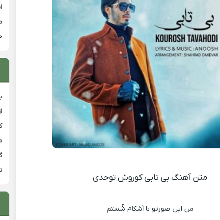
ا
م
خ
ب
ا
ک
م
گ
ت
متن آهنگ بی تابی کوروش توحدی
من این صورتو با اَشکام شُستم