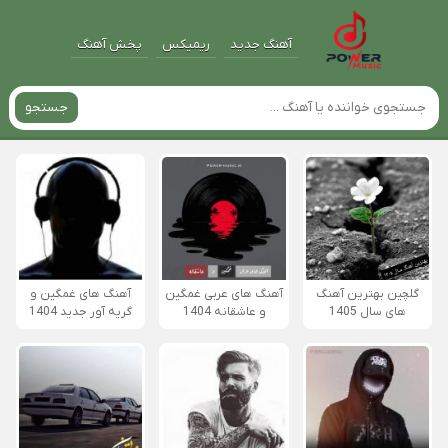
آهنگ جدید
ریمیکس
پخش آهنگ
جستجو
گلچین بهترین آهنگ
آهنگ های عربی غمگین
آهنگ های غمگین و
های سال 1405
و عاشقانه 1404
گریه آور جدید 1404