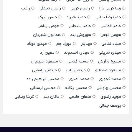
رضا کرمی تارا
رامین کرمی
رامین تجنگی
راغب
حمیدرضا بابایی
حمید هیراد
حسن زیرک
حامد الماسی
حامد سنجابی
هومن پناهی
هومن نجفی
هوروش بند
همایون شجریان
میلاد غلامی
مهدیار
مهراد جم
مهدی مولاد
مهدی شریفی
مهدی احمدوند
معین زد
مسیح و آرش
مسلم فتاحی
مسعود جلیلیان
مسعود صادقلو
مرتضی باب
مرتضی پاشایی
محمد کجوری
محمد امیری
محسن ابراهیم زاده
محسن چاوشی
محسن یگانه
محسن لرستانی
مجید رضوی
ماهان خادمی
ماکان بند
گرشا رضایی
یوسف جمالی