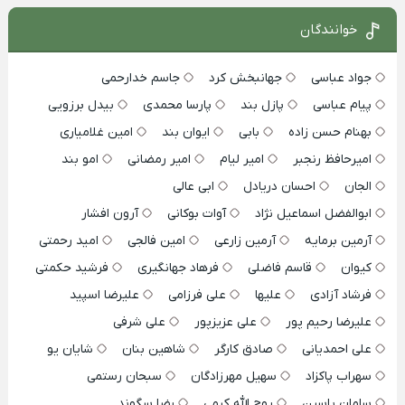
خوانندگان
جواد عباسی
جهانبخش کرد
جاسم خدارحمی
پیام عباسی
پازل بند
پارسا محمدی
بیدل برزویی
بهنام حسن زاده
بابی
ایوان بند
امین غلامیاری
امیرحافظ رنجبر
امیر لیام
امیر رمضانی
امو بند
الجان
احسان دریادل
ابی عالی
ابوالفضل اسماعیل نژاد
آوات بوکانی
آرون افشار
آرمین برمایه
آرمین زارعی
امین فالجی
امید رحمتی
کیوان
قاسم فاضلی
فرهاد جهانگیری
فرشید حکمتی
فرشاد آزادی
علیها
علی فرزامی
علیرضا اسپید
علیرضا رحیم پور
علی عزیزپور
علی شرفی
علی احمدیانی
صادق کارگر
شاهین بنان
شایان یو
سهراب پاکزاد
سهیل مهرزادگان
سبحان رستمی
سامان یاسین
روح الله کرمی
رضا سگوند