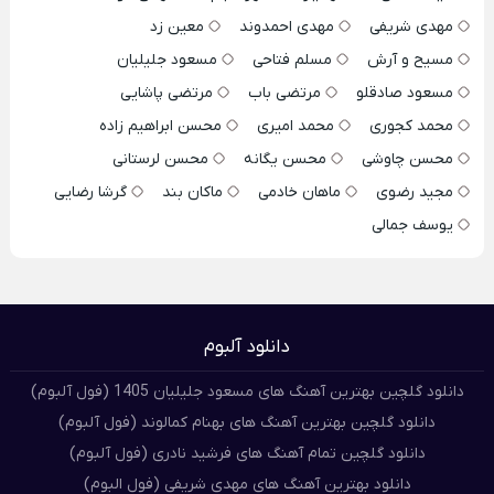
مهدی شریفی
مهدی احمدوند
معین زد
مسیح و آرش
مسلم فتاحی
مسعود جلیلیان
مسعود صادقلو
مرتضی باب
مرتضی پاشایی
محمد کجوری
محمد امیری
محسن ابراهیم زاده
محسن چاوشی
محسن یگانه
محسن لرستانی
مجید رضوی
ماهان خادمی
ماکان بند
گرشا رضایی
یوسف جمالی
دانلود آلبوم
دانلود گلچین بهترین آهنگ های مسعود جلیلیان 1405 (فول آلبوم)
دانلود گلچین بهترین آهنگ های بهنام کمالوند (فول آلبوم)
دانلود گلچین تمام آهنگ های فرشید نادری (فول آلبوم)
دانلود بهترین آهنگ های مهدی شریفی (فول البوم)