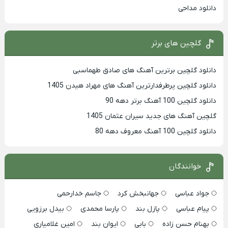
دانلود مداحی
گلچین های برتر
دانلود گلچین برترین آهنگ های صادق طهماسبی
دانلود گلچین پرطرفدارترین آهنگ های مهراد هیدن 1405
دانلود گلچین 100 آهنگ برتر دهه 90
گلچین آهنگ های جدید سیران عثمان 1405
دانلود گلچین 100 آهنگ معروف دهه 80
خوانندگان
جواد عباسی
جهانبخش کرد
جاسم خدارحمی
پیام عباسی
پازل بند
پارسا محمدی
بیدل برزویی
بهنام حسن زاده
بابی
ایوان بند
امین غلامیاری