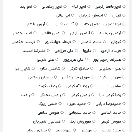
امیرحافظ رنجبر
امیر لیام
امیر رمضانی
امو بند
الجان
احسان دریادل
ابی عالی
ابوالفضل اسماعیل نژاد
آوات بوکانی
آرون افشار
آرمین برمایه
آرمین زارعی
امین فالجی
امید رحمتی
کیوان
قاسم فاضلی
فرهاد جهانگیری
فرشید حکمتی
فرشاد آزادی
علیها
علی فرزامی
علیرضا اسپید
علیرضا رحیم پور
علی عزیزپور
علی شرفی
علی احمدیانی
صادق کارگر
شاهین بنان
شایان یو
سهراب پاکزاد
سهیل مهرزادگان
سبحان رستمی
سامان یاسین
روح الله کرمی
رضا سگوند
رضا کرمی تارا
رامین کرمی
رامین تجنگی
راغب
حمیدرضا بابایی
حمید هیراد
حسن زیرک
حامد الماسی
حامد سنجابی
هومن پناهی
هومن نجفی
هوروش بند
همایون شجریان
میلاد غلامی
مهدیار
مهراد جم
مهدی مولاد