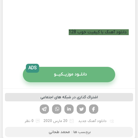
دانلود آهنگ با کیفیت خوب 128
ADS
دانلــود موزیــکیـــو
اشتراک گذاری در شبکه های اجتماعی
فیسوک
تویتر
لینکدین
واتساپ
تلگرام
دانلود آهنگ جدید
20 مارس 2020
0 نظر
برچسب ها :
محمد طحانی