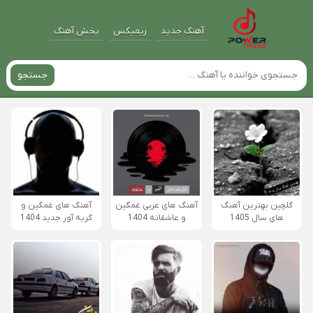
آهنگ جدید
ریمیکس
پخش آهنگ
جستجو
گلچین بهترین آهنگ
آهنگ های عربی غمگین
آهنگ های غمگین و
های سال 1405
و عاشقانه 1404
گریه آور جدید 1404