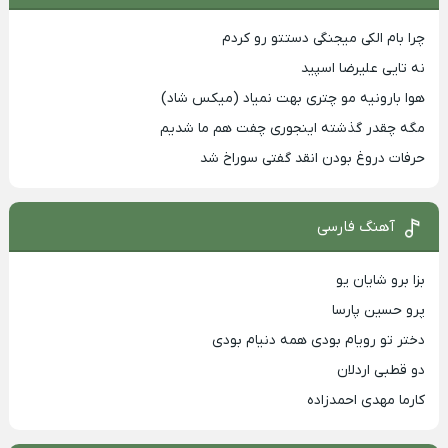
چرا بام الکی میجنگی دستتو رو کردم
نه تایی علیرضا اسپید
هوا بارونیه مو چتری بهت نمیاد (میکس شاد)
مگه چقدر گذشته اینجوری چفت هم ما شدیم
حرفات دروغ بودن انقد گفتی سوراخ شد
آهنگ فارسی
بزا برو شایان یو
پرو حسین پارسا
دختر تو رویام بودی همه دنیام بودی
دو قطبی اردلان
کارما مهدی احمدزاده