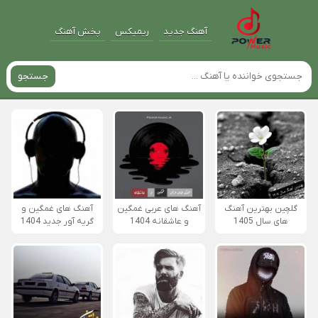
آهنگ جدید
ریمیکس
پخش آهنگ
جستجو
گلچین بهترین آهنگ
آهنگ های عربی غمگین
آهنگ های غمگین و
های سال 1405
و عاشقانه 1404
گریه آور جدید 1404