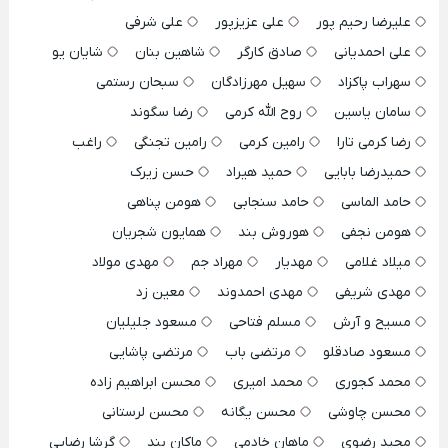
علیرضا رحیم پور
علی عزیزپور
علی شرفی
علی احمدیانی
صادق کارگر
شاهین بنان
شایان یو
سهراب پاکزاد
سهیل مهرزادگان
سبحان رستمی
سامان یاسین
روح الله کرمی
رضا سگوند
رضا کرمی تارا
رامین کرمی
رامین تجنگی
راغب
حمیدرضا بابایی
حمید هیراد
حسن زیرک
حامد الماسی
حامد سنجابی
هومن پناهی
هومن نجفی
هوروش بند
همایون شجریان
میلاد غلامی
مهدیار
مهراد جم
مهدی مولاد
مهدی شریفی
مهدی احمدوند
معین زد
مسیح و آرش
مسلم فتاحی
مسعود جلیلیان
مسعود صادقلو
مرتضی باب
مرتضی پاشایی
محمد کجوری
محمد امیری
محسن ابراهیم زاده
محسن چاوشی
محسن یگانه
محسن لرستانی
مجید رضوی
ماهان خادمی
ماکان بند
گرشا رضایی