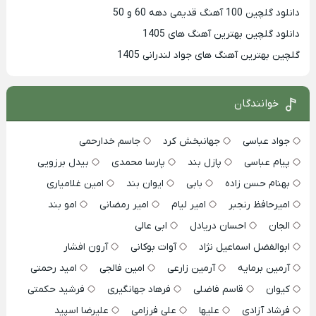
دانلود گلچین 100 آهنگ قدیمی دهه 60 و 50
دانلود گلچین بهترین آهنگ های 1405
گلچین بهترین آهنگ های جواد لندرانی 1405
خوانندگان
جواد عباسی
جهانبخش کرد
جاسم خدارحمی
پیام عباسی
پازل بند
پارسا محمدی
بیدل برزویی
بهنام حسن زاده
بابی
ایوان بند
امین غلامیاری
امیرحافظ رنجبر
امیر لیام
امیر رمضانی
امو بند
الجان
احسان دریادل
ابی عالی
ابوالفضل اسماعیل نژاد
آوات بوکانی
آرون افشار
آرمین برمایه
آرمین زارعی
امین فالجی
امید رحمتی
کیوان
قاسم فاضلی
فرهاد جهانگیری
فرشید حکمتی
فرشاد آزادی
علیها
علی فرزامی
علیرضا اسپید