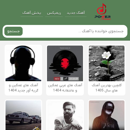
آهنگ جدید
ریمیکس
پخش آهنگ
جستجو
گلچین بهترین آهنگ
آهنگ های عربی غمگین
آهنگ های غمگین و
های سال 1405
و عاشقانه 1404
گریه آور جدید 1404