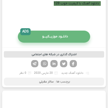
دانلود آهنگ با کیفیت خوب 128
ADS
دانلــود موزیــکیـــو
اشتراک گذاری در شبکه های اجتماعی
فیسوک
تویتر
لینکدین
واتساپ
تلگرام
دانلود آهنگ جدید
20 مارس 2020
0 نظر
برچسب ها :
سالار عقیلی