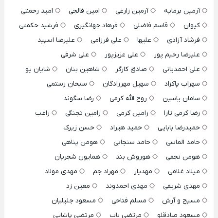
آرمین برمایه
آرمین زارعی
امین فالجی
امید رحمتی
کیوان
قاسم فاضلی
فرهاد جهانگیری
فرشید حکمتی
فرشاد آزادی
علیها
علی فرزامی
علیرضا اسپید
علیرضا رحیم پور
علی عزیزپور
علی شرفی
علی احمدیانی
صادق کارگر
شاهین بنان
شایان یو
سهراب پاکزاد
سهیل مهرزادگان
سبحان رستمی
سامان یاسین
روح الله کرمی
رضا سگوند
رضا کرمی تارا
رامین کرمی
رامین تجنگی
راغب
حمیدرضا بابایی
حمید هیراد
حسن زیرک
حامد الماسی
حامد سنجابی
هومن پناهی
هومن نجفی
هوروش بند
همایون شجریان
میلاد غلامی
مهدیار
مهراد جم
مهدی مولاد
مهدی شریفی
مهدی احمدوند
معین زد
مسیح و آرش
مسلم فتاحی
مسعود جلیلیان
مسعود صادقلو
مرتضی باب
مرتضی پاشایی