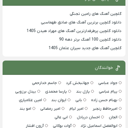
گلچین آهنگ های رامین تجنگی
دانلود گلچین برترین آهنگ های صادق طهماسبی
دانلود گلچین پرطرفدارترین آهنگ های مهراد هیدن 1405
دانلود گلچین 100 آهنگ برتر دهه 90
گلچین آهنگ های جدید سیران عثمان 1405
خوانندگان
جواد عباسی
جهانبخش کرد
جاسم خدارحمی
پیام عباسی
پازل بند
پارسا محمدی
بیدل برزویی
بهنام حسن زاده
بابی
ایوان بند
امین غلامیاری
امیرحافظ رنجبر
امیر لیام
امیر رمضانی
امو بند
الجان
احسان دریادل
ابی عالی
ابوالفضل اسماعیل نژاد
آوات بوکانی
آرون افشار