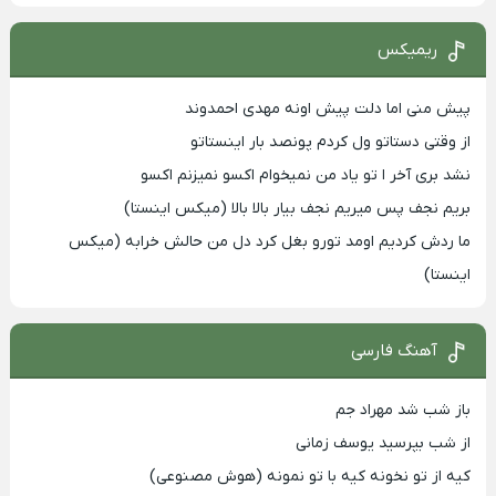
ریمیکس
پیش منی اما دلت پیش اونه مهدی احمدوند
از وقتی دستاتو ول کردم پونصد بار اینستاتو
نشد بری آخر ا تو یاد من نمیخوام اکسو نمیزنم اکسو
بریم نجف پس میریم نجف بیار بالا بالا (میکس اینستا)
ما ردش کردیم اومد تورو بغل کرد دل من حالش خرابه (میکس
اینستا)
آهنگ فارسی
باز شب شد مهراد جم
از شب بپرسید یوسف زمانی
کیه از تو نخونه کیه با تو نمونه (هوش مصنوعی)