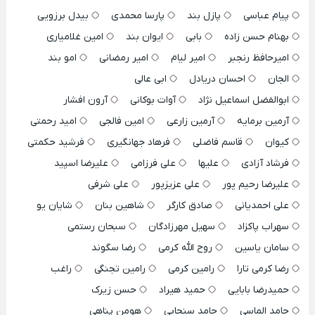
پیام عباسی
پازل بند
پارسا محمدی
بیدل برزویی
بهنام حسن زاده
بابی
ایوان بند
امین غلامیاری
امیرحافظ رنجبر
امیر لیام
امیر رمضانی
امو بند
الجان
احسان دریادل
ابی عالی
ابوالفضل اسماعیل نژاد
آوات بوکانی
آرون افشار
آرمین برمایه
آرمین زارعی
امین فالجی
امید رحمتی
کیوان
قاسم فاضلی
فرهاد جهانگیری
فرشید حکمتی
فرشاد آزادی
علیها
علی فرزامی
علیرضا اسپید
علیرضا رحیم پور
علی عزیزپور
علی شرفی
علی احمدیانی
صادق کارگر
شاهین بنان
شایان یو
سهراب پاکزاد
سهیل مهرزادگان
سبحان رستمی
سامان یاسین
روح الله کرمی
رضا سگوند
رضا کرمی تارا
رامین کرمی
رامین تجنگی
راغب
حمیدرضا بابایی
حمید هیراد
حسن زیرک
حامد الماسی
حامد سنجابی
هومن پناهی