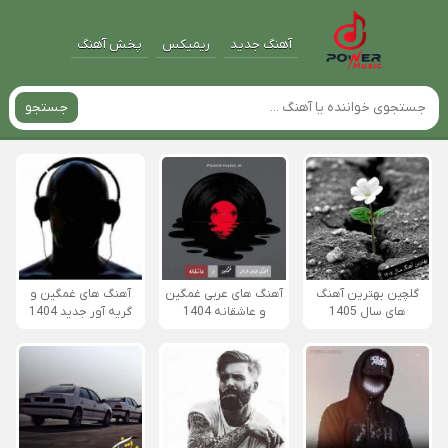
آهنگ جدید
ریمیکس
پخش آهنگ
جستجو
گلچین بهترین آهنگ
آهنگ های عربی غمگین
آهنگ های غمگین و
های سال 1405
و عاشقانه 1404
گریه آور جدید 1404