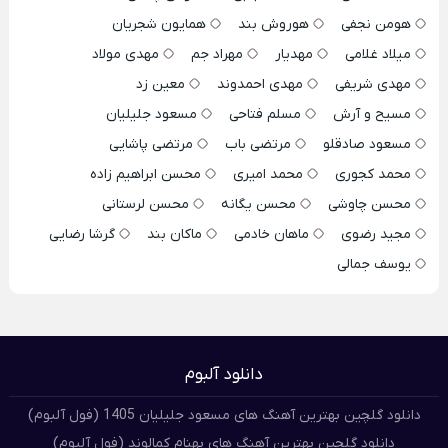
هومن نجفی
هوروش بند
همایون شجریان
میلاد غلامی
مهدیار
مهراد جم
مهدی مولاد
مهدی شریفی
مهدی احمدوند
معین زد
مسیح و آرش
مسلم فتاحی
مسعود جلیلیان
مسعود صادقلو
مرتضی باب
مرتضی پاشایی
محمد کجوری
محمد امیری
محسن ابراهیم زاده
محسن چاوشی
محسن یگانه
محسن لرستانی
مجید رضوی
ماهان خادمی
ماکان بند
گرشا رضایی
یوسف جمالی
دانلود آلبوم
دانلود گلچین بهترین آهنگ های مسعود جلیلیان 1405 (فول آلبوم)
دانلود گلچین بهترین آهنگ های بهنام کمالوند (فول آلبوم)