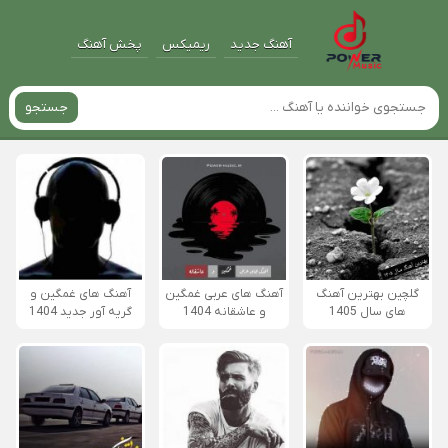
آهنگ جدید
ریمیکس
پخش آهنگ
جستجو
گلچین بهترین آهنگ
آهنگ های عربی غمگین
آهنگ های غمگین و
های سال 1405
و عاشقانه 1404
گریه آور جدید 1404