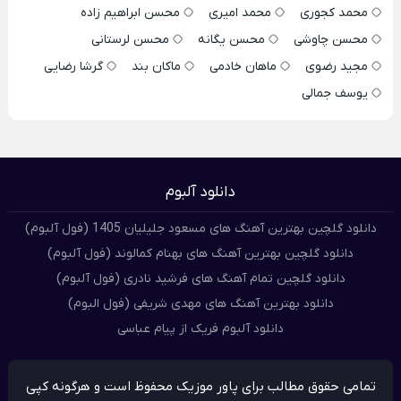
محمد کجوری
محمد امیری
محسن ابراهیم زاده
محسن چاوشی
محسن یگانه
محسن لرستانی
مجید رضوی
ماهان خادمی
ماکان بند
گرشا رضایی
یوسف جمالی
دانلود آلبوم
دانلود گلچین بهترین آهنگ های مسعود جلیلیان 1405 (فول آلبوم)
دانلود گلچین بهترین آهنگ های بهنام کمالوند (فول آلبوم)
دانلود گلچین تمام آهنگ های فرشید نادری (فول آلبوم)
دانلود بهترین آهنگ های مهدی شریفی (فول البوم)
دانلود آلبوم فریک از پیام عباسی
تمامی حقوق مطالب برای پاور موزیک محفوظ است و هرگونه کپی