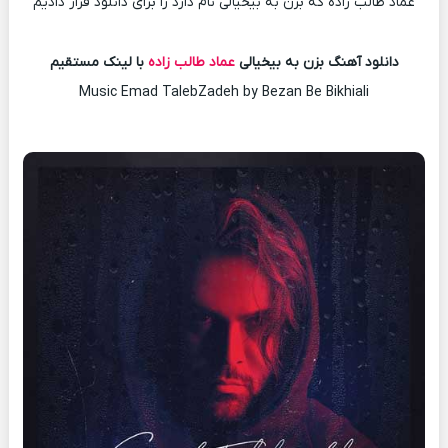
عماد طالب زاده که بزن به بیخیالی نام دارد را برای دانلود قرار دادیم
دانلود آهنگ بزن به بیخیالی
عماد طالب زاده
با لینک مستقیم
Music Emad TalebZadeh by Bezan Be Bikhiali