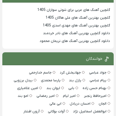
گلچین آهنگ های عربی برای شوتی سواران 1405
گلچین بهترين آهنگ های علی هاکان 1405
گلچین بهترین آهنگ های مهدی اسدی 1405
دانلود گلچین بهترین آهنگ های نادر خردمند
دانلود گلچین بهترین آهنگ های نریمان محمود
خوانندگان
جواد عباسی
جهانبخش کرد
جاسم خدارحمی
پیام عباسی
پازل بند
پارسا محمدی
بیدل برزویی
بهنام حسن زاده
بابی
ایوان بند
امین غلامیاری
امیرحافظ رنجبر
امیر لیام
امیر رمضانی
امو بند
الجان
احسان دریادل
ابی عالی
ابوالفضل اسماعیل نژاد
آوات بوکانی
آرون افشار