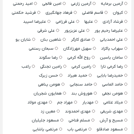
آرمین برمایه
آرمین زارعی
امین فالجی
امید رحمتی
کیوان
قاسم فاضلی
فرهاد جهانگیری
فرشید حکمتی
فرشاد آزادی
علیها
علی فرزامی
علیرضا اسپید
علیرضا رحیم پور
علی عزیزپور
علی شرفی
علی احمدیانی
صادق کارگر
شاهین بنان
شایان یو
سهراب پاکزاد
سهیل مهرزادگان
سبحان رستمی
سامان یاسین
روح الله کرمی
رضا سگوند
رضا کرمی تارا
رامین کرمی
رامین تجنگی
راغب
حمیدرضا بابایی
حمید هیراد
حسن زیرک
حامد الماسی
حامد سنجابی
هومن پناهی
هومن نجفی
هوروش بند
همایون شجریان
میلاد غلامی
مهدیار
مهراد جم
مهدی مولاد
مهدی شریفی
مهدی احمدوند
معین زد
مسیح و آرش
مسلم فتاحی
مسعود جلیلیان
مسعود صادقلو
مرتضی باب
مرتضی پاشایی