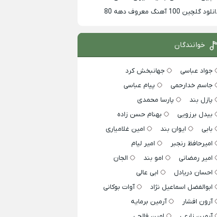
لود گلچین 100 آهنگ معروف دهه 80
خوانندگان
جواد عباسی
جهانبخش کرد
جاسم خدارحمی
پیام عباسی
پازل بند
پارسا محمدی
بیدل برزویی
بهنام حسن زاده
بابی
ایوان بند
امین غلامیاری
امیرحافظ رنجبر
امیر لیام
امیر رمضانی
امو بند
الجان
احسان دریادل
ابی عالی
ابوالفضل اسماعیل نژاد
آوات بوکانی
آرون افشار
آرمین برمایه
آرمین زارعی
امین فالجی