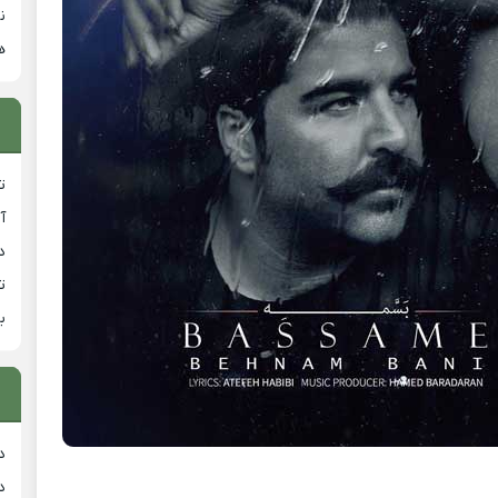
ن
ه
ت
آ
دان
ت
ب
د
د