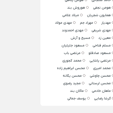
حامد سنجابی
هومن پناهی
هومن نجفی
هوروش بند
همایون شجریان
میلاد غلامی
مهدیار
مهراد جم
مهدی مولاد
مهدی شریفی
مهدی احمدوند
معین زد
مسیح و آرش
مسلم فتاحی
مسعود جلیلیان
مسعود صادقلو
مرتضی باب
مرتضی پاشایی
محمد کجوری
محمد امیری
محسن ابراهیم زاده
محسن چاوشی
محسن یگانه
محسن لرستانی
مجید رضوی
ماهان خادمی
ماکان بند
گرشا رضایی
یوسف جمالی