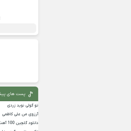
پست های پیش
تو گولی نوید زردی
آرزوی من علی کاظمی
دانلود گلچین 100 آهنگ برتر دهه 90