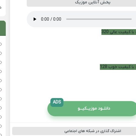
پخش آنلاین موزیک
دان
ا کیفیت عالی 320
با کیفیت خوب 128
ADS
دانلــود موزیــکیـــو
اشتراک گذاری در شبکه های اجتماعی