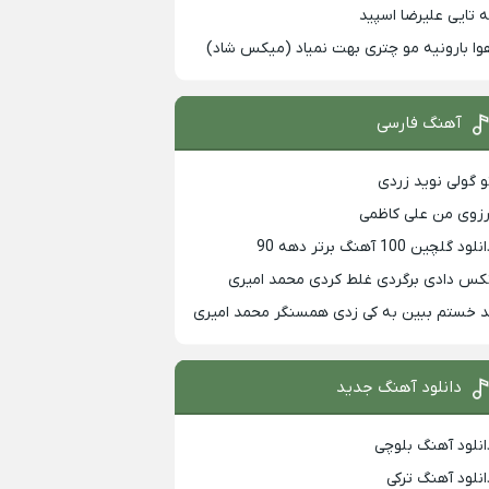
ه تایی علیرضا اسپید
وا بارونیه مو چتری بهت نمیاد (میکس شاد)
آهنگ فارسی
و گولی نوید زردی
رزوی من علی کاظمی
لود گلچین 100 آهنگ برتر دهه 90
کس دادی برگردی غلط کردی محمد امیری
د خستم ببین به کی زدی همسنگر محمد امیری
دانلود آهنگ جدید
انلود آهنگ بلوچی
انلود آهنگ ترکی