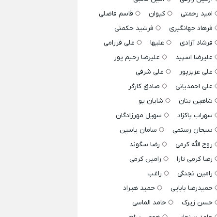
امید رحمتی
کیوان
قاسم فاضلی
فرهاد جهانگیری
فرشید حکمتی
فرشاد آزادی
علیها
علی فرزامی
علیرضا اسپید
علیرضا رحیم پور
علی عزیزپور
علی شرفی
علی احمدیانی
صادق کارگر
شاهین بنان
شایان یو
سهراب پاکزاد
سهیل مهرزادگان
سبحان رستمی
سامان یاسین
روح الله کرمی
رضا سگوند
رضا کرمی تارا
رامین کرمی
رامین تجنگی
راغب
حمیدرضا بابایی
حمید هیراد
حسن زیرک
حامد الماسی