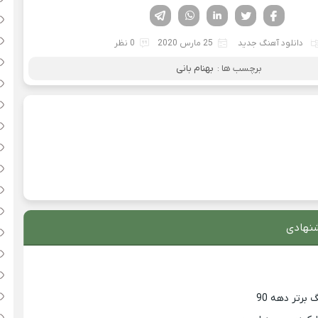
فیسوک
تویتر
لینکدین
واتساپ
تلگرام
دانلود آهنگ جدید
25 مارس 2020
0 نظر
برچسب ها :
بهنام بانی
نهادی