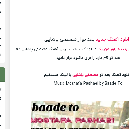
م
د
از
د
ی
نلود آهنگ جدید
بعد تو از مصطفی پاشایی
د
رسانه پاور موزیک
دانلود کنید جدیدترین آهنگ مصطفی پاشایی که
ض
بعد تو نام دارد را برای دانلود قرار دادیم
نلود آهنگ بعد تو
مصطفی پاشایی
با لینک مستقیم
Music Mostafa Pashaei by Baade To
گ
ک
م
چ
پ