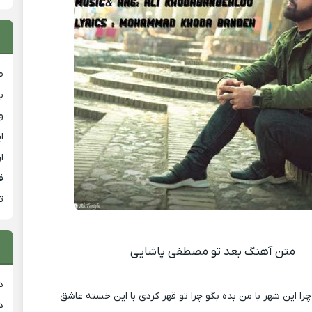
ص
ب
و
ا
ا
ق
ت
متن آهنگ بعد تو مصطفی پاشایی
د
را این شهر با من بده بگو چرا تو قهر کردی با این خسته عاشق
د