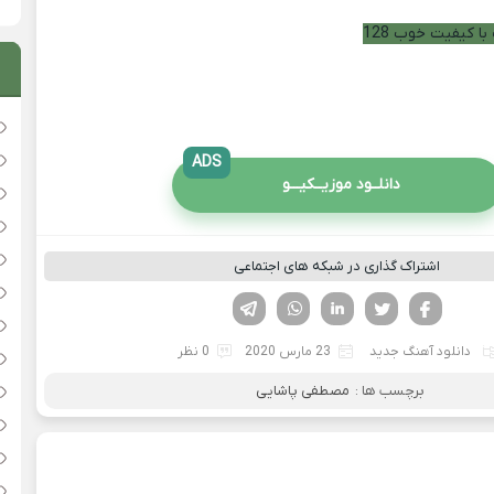
با کیفیت خوب 128
ADS
دانلــود موزیــکیـــو
اشتراک گذاری در شبکه های اجتماعی
فیسوک
تویتر
لینکدین
واتساپ
تلگرام
دانلود آهنگ جدید
23 مارس 2020
0 نظر
برچسب ها :
مصطفی پاشایی