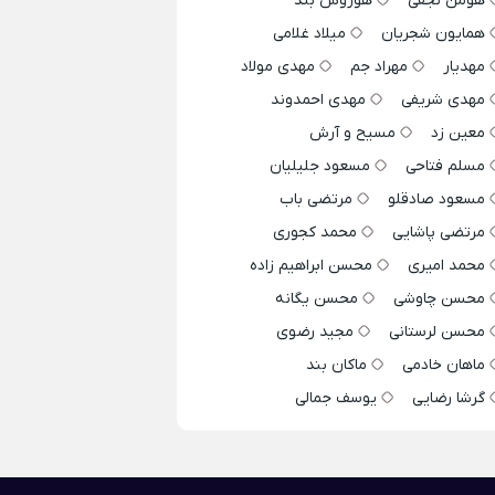
هومن نجفی
هوروش بند
همایون شجریان
میلاد غلامی
مهدیار
مهراد جم
مهدی مولاد
مهدی شریفی
مهدی احمدوند
معین زد
مسیح و آرش
مسلم فتاحی
مسعود جلیلیان
مسعود صادقلو
مرتضی باب
مرتضی پاشایی
محمد کجوری
محمد امیری
محسن ابراهیم زاده
محسن چاوشی
محسن یگانه
محسن لرستانی
مجید رضوی
ماهان خادمی
ماکان بند
گرشا رضایی
یوسف جمالی