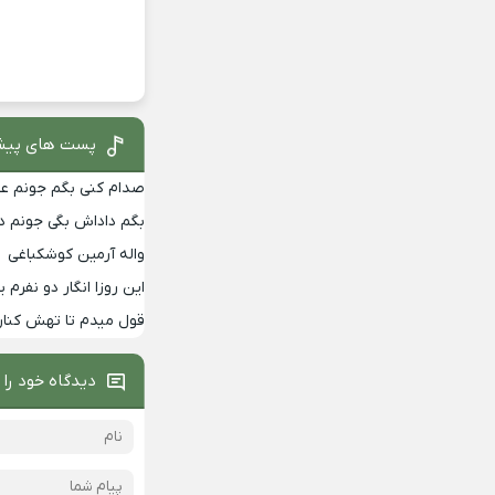
پست های پیش
صدام کنی بگم جونم عمه
بگم داداش بگی جونم دا
واله آرمین کوشکباغی
این روزا انگار دو نفرم
قول میدم تا تهش کنار
دیدگاه خود را 