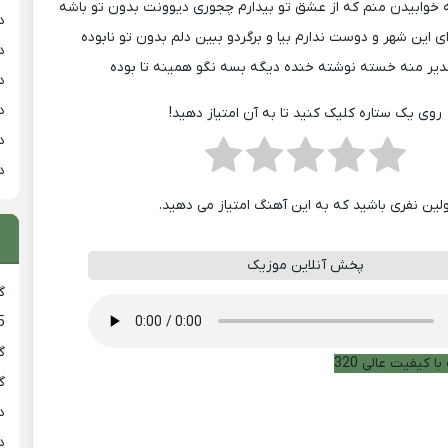
 خوابیدن منم که از عشق تو بیدارم چجوری دیوونت بدون تو باشه
د
 این شهر و دوست ندارم بیا و برگردو ببین دلم بدون تو نابوده
د
دیر منه خسته نوشته خنده دیگه بسه نگو همینه تا بوده
د
د
روی یک ستاره کلیک کنید تا به آن امتیاز دهید!
د
د
ولین نفری باشید که به این آهنگ امتیاز می دهید.
پخش آنلاین موزیک
گ
5
گ
ا کیفیت عالی 320
گ
د
د