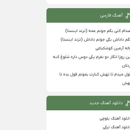
آهنگ فارسی
دام کنی بگم جونم عمه (ترند اینستا)
گم داداش بگی جونم داداش (ترند اینستا)
اله آرمین کوشکباغی
ین روزا انگار دو نفرم یکی دوس داره شلوغ کنه
ردلان
ول میدم تا تهش کنارت بمونم قول بده تا
هش
دانلود آهنگ جدید
انلود آهنگ بلوچی
انلود آهنگ ترکی