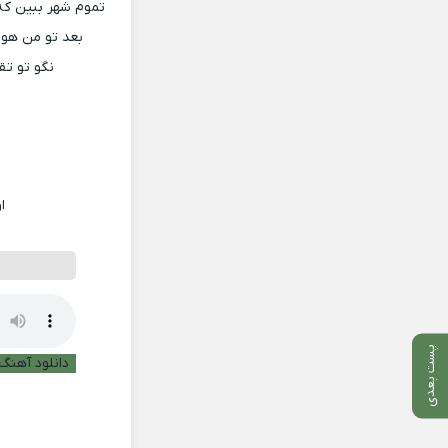
تموم شهر ببین که
بعد تو من هوای
نگو تو تق
ا
پست بعدی
دانلود آهنگ ب