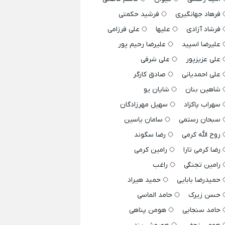
فرهاد جهانگیری
فرشید حکمتی
فرشاد آزادی
علیها
علی فرزامی
علیرضا اسپید
علیرضا رحیم پور
علی عزیزپور
علی شرفی
علی احمدیانی
صادق کارگر
شاهین بنان
شایان یو
سهراب پاکزاد
سهیل مهرزادگان
سبحان رستمی
سامان یاسین
روح الله کرمی
رضا سگوند
رضا کرمی تارا
رامین کرمی
رامین تجنگی
راغب
حمیدرضا بابایی
حمید هیراد
حسن زیرک
حامد الماسی
حامد سنجابی
هومن پناهی