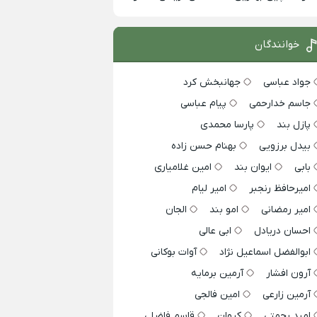
خوانندگان
جواد عباسی
جهانبخش کرد
جاسم خدارحمی
پیام عباسی
پازل بند
پارسا محمدی
بیدل برزویی
بهنام حسن زاده
بابی
ایوان بند
امین غلامیاری
امیرحافظ رنجبر
امیر لیام
امیر رمضانی
امو بند
الجان
احسان دریادل
ابی عالی
ابوالفضل اسماعیل نژاد
آوات بوکانی
آرون افشار
آرمین برمایه
آرمین زارعی
امین فالجی
امید رحمتی
کیوان
قاسم فاضلی