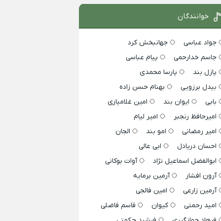
خوانندگان
جواد عباسی
جهانبخش کرد
جاسم خدارحمی
پیام عباسی
پازل بند
پارسا محمدی
بیدل برزویی
بهنام حسن زاده
بابی
ایوان بند
امین غلامیاری
امیرحافظ رنجبر
امیر لیام
امیر رمضانی
امو بند
الجان
احسان دریادل
ابی عالی
ابوالفضل اسماعیل نژاد
آوات بوکانی
آرون افشار
آرمین برمایه
آرمین زارعی
امین فالجی
امید رحمتی
کیوان
قاسم فاضلی
فرهاد جهانگیری
فرشید حکمتی