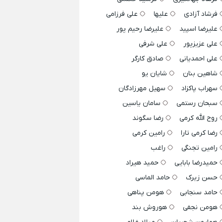
فرشاد آزادی
علیها
علی فرزامی
علیرضا اسپید
علیرضا رحیم پور
علی عزیزپور
علی شرفی
علی احمدیانی
صادق کارگر
شاهین بنان
شایان یو
سهراب پاکزاد
سهیل مهرزادگان
سبحان رستمی
سامان یاسین
روح الله کرمی
رضا سگوند
رضا کرمی تارا
رامین کرمی
رامین تجنگی
راغب
حمیدرضا بابایی
حمید هیراد
حسن زیرک
حامد الماسی
حامد سنجابی
هومن پناهی
هومن نجفی
هوروش بند