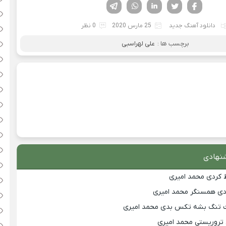
فیسوک
تویتر
لینکدین
واتساپ
تلگرام
دانلود آهنگ جدید
25 مارس 2020
0 نظر
برچسب ها :
علی لهراسبی
نهادی
 کردی محمد امیری
زدی همسنگر محمد امیری
لت تنگ بشه تکس بدی محمد امیری
 تروریستی محمد امیری