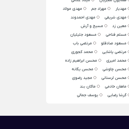
همایون شجریان
میلاد غلامی
مهدیار
مهراد جم
مهدی مولاد
مهدی شریفی
مهدی احمدوند
معین زد
مسیح و آرش
مسلم فتاحی
مسعود جلیلیان
مسعود صادقلو
مرتضی باب
مرتضی پاشایی
محمد کجوری
محمد امیری
محسن ابراهیم زاده
محسن چاوشی
محسن یگانه
محسن لرستانی
مجید رضوی
ماهان خادمی
ماکان بند
گرشا رضایی
یوسف جمالی