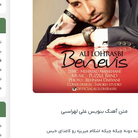
م
ت
ب
ق
م
ت
م
متن آهنگ بنویس علی لهراسبی
د
نه دونه چیکه چیکه اشکام میریزه رو کاغذای خیس
د