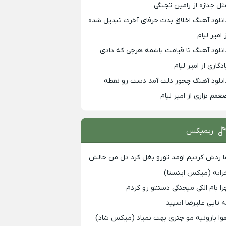
ثل جنازه از رامین تجنگی
انلود آهنگ اخلاق بدت حرفای آخرت تبدیل شده
 امیر لیام
انلود آهنگ تا قیامت باشمه هرچی که دادی
ادگاری از امیر لیام
انلود آهنگ چجور دلت آمد دست رو نقطه
عفم بزاری از امیر لیام
ریمیکس
ا ردش کردیم اومد تورو بغل کرد دل من حالش
رابه (میکس اینستا)
را بام الکی میجنگی دستتو رو کردم
ه تایی علیرضا اسپید
وا بارونیه مو چتری بهت نمیاد (میکس شاد)