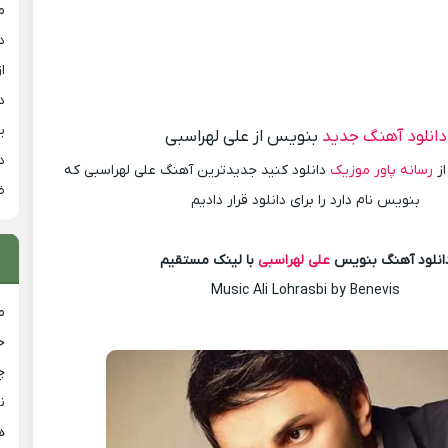
م
د
از
د
ی
دانلود آهنگ جدید
بنویس از علی لهراسبی
د
از
رسانه پاور موزیک
دانلود کنید جدیدترین آهنگ علی لهراسبی که
ض
بنویس نام دارد را برای دانلود قرار دادیم
انلود آهنگ بنویس
علی لهراسبی
با لینک مستقیم
Music Ali Lohrasbi by Benevis
م
خ
چ
ن
ه