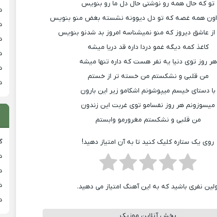
تو که حال همه رو نوشتی حال دل ما رو بنویس
د
اون همه غصه که تو دل دیوونه نشسته بغض منو بنویس
د
ز عاشق دیروز که منو نمیشناسه امروز بد شدنو بنویس
د
کاغذ کمه دیگه غمو دردا داره قد دریا میشه
د
هر روز توی دنیا یه نفر هست که داره تنها میشه
د
من قلبی و نشکستم من خسته تر از خستم
د
با دستای خیسم میپوشونم اشکامو زیر این بارون
میسوزونم هر روز نفسامو توی غربت این زندون
من قلبی و نشکستم مغرورمو وابستم
گ
روی یک ستاره کلیک کنید تا به آن امتیاز دهید!
دان
دان
دان
ولین نفری باشید که به این آهنگ امتیاز می دهید.
د
پخش آنلاین موزیک