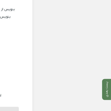
بنویس از 
بنویس ا
پست بعدی
ا