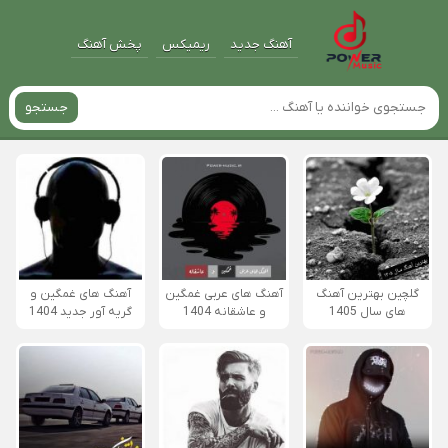
آهنگ جدید
ریمیکس
پخش آهنگ
جستجو
گلچین بهترین آهنگ
آهنگ های عربی غمگین
آهنگ های غمگین و
های سال 1405
و عاشقانه 1404
گریه آور جدید 1404