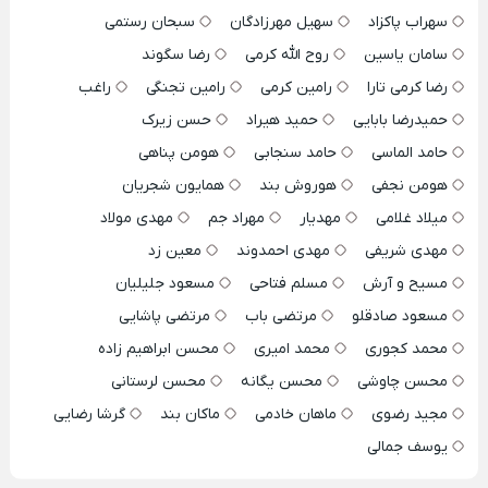
سهراب پاکزاد
سهیل مهرزادگان
سبحان رستمی
سامان یاسین
روح الله کرمی
رضا سگوند
رضا کرمی تارا
رامین کرمی
رامین تجنگی
راغب
حمیدرضا بابایی
حمید هیراد
حسن زیرک
حامد الماسی
حامد سنجابی
هومن پناهی
هومن نجفی
هوروش بند
همایون شجریان
میلاد غلامی
مهدیار
مهراد جم
مهدی مولاد
مهدی شریفی
مهدی احمدوند
معین زد
مسیح و آرش
مسلم فتاحی
مسعود جلیلیان
مسعود صادقلو
مرتضی باب
مرتضی پاشایی
محمد کجوری
محمد امیری
محسن ابراهیم زاده
محسن چاوشی
محسن یگانه
محسن لرستانی
مجید رضوی
ماهان خادمی
ماکان بند
گرشا رضایی
یوسف جمالی