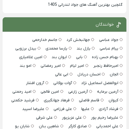
گلچین بهترین آهنگ های جواد لندرانی 1405
خوانندگان
جواد عباسی
جهانبخش کرد
جاسم خدارحمی
پیام عباسی
پازل بند
پارسا محمدی
بیدل برزویی
بهنام حسن زاده
بابی
ایوان بند
امین غلامیاری
امیرحافظ رنجبر
امیر لیام
امیر رمضانی
امو بند
الجان
احسان دریادل
ابی عالی
ابوالفضل اسماعیل نژاد
آوات بوکانی
آرون افشار
آرمین برمایه
آرمین زارعی
امین فالجی
امید رحمتی
کیوان
قاسم فاضلی
فرهاد جهانگیری
فرشید حکمتی
فرشاد آزادی
علیها
علی فرزامی
علیرضا اسپید
علیرضا رحیم پور
علی عزیزپور
علی شرفی
علی احمدیانی
صادق کارگر
شاهین بنان
شایان یو