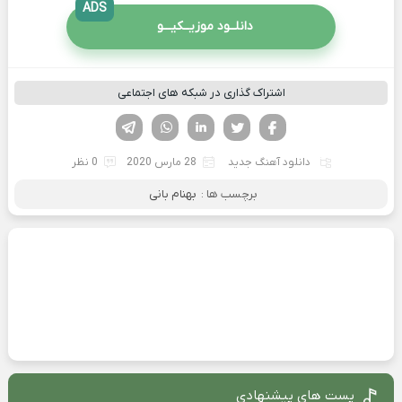
ADS
دانلــود موزیــکیـــو
اشتراک گذاری در شبکه های اجتماعی
فیسوک
تویتر
لینکدین
واتساپ
تلگرام
دانلود آهنگ جدید
28 مارس 2020
0 نظر
برچسب ها :
بهنام بانی
پست های پیشنهادی