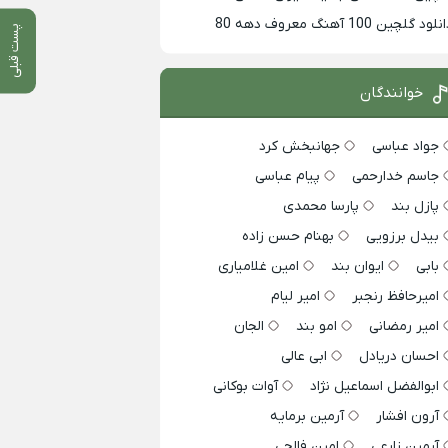
لود گلچین 100 آهنگ معروف دهه 80
پست قبلی
خوانندگان
جواد عباسی
جهانبخش کرد
جاسم خدارحمی
پیام عباسی
پازل بند
پارسا محمدی
بیدل برزویی
بهنام حسن زاده
بابی
ایوان بند
امین غلامیاری
امیرحافظ رنجبر
امیر لیام
امیر رمضانی
امو بند
الجان
احسان دریادل
ابی عالی
ابوالفضل اسماعیل نژاد
آوات بوکانی
آرون افشار
آرمین برمایه
آرمین زارعی
امین فالجی