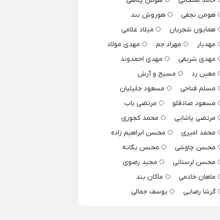
حامد سنجابی
هومن پناهی
هومن نجفی
هوروش بند
همایون شجریان
میلاد غلامی
مهدیار
مهراد جم
مهدی مولاد
مهدی شریفی
مهدی احمدوند
معین زد
مسیح و آرش
مسلم فتاحی
مسعود جلیلیان
مسعود صادقلو
مرتضی باب
مرتضی پاشایی
محمد کجوری
محمد امیری
محسن ابراهیم زاده
محسن چاوشی
محسن یگانه
محسن لرستانی
مجید رضوی
ماهان خادمی
ماکان بند
گرشا رضایی
یوسف جمالی