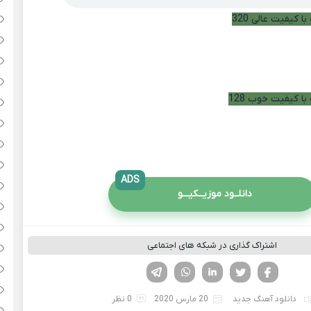
ا کیفیت عالی 320
با کیفیت خوب 128
ADS
دانلــود موزیــکیـــو
اشتراک گذاری در شبکه های اجتماعی
فیسوک
تویتر
لینکدین
واتساپ
تلگرام
دانلود آهنگ جدید
20 مارس 2020
0 نظر