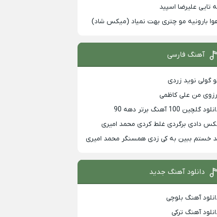
ه تایی علیرضا اسپید
وا بارونیه مو چتری بهت نمیاد (میکس شاد)
آهنگ فارسی
و گولی نوید زردی
رزوی من علی کاظمی
لود گلچین 100 آهنگ برتر دهه 90
کس دادی برگردی غلط کردی محمد امیری
د خستم ببین به کی زدی همسنگر محمد امیری
دانلود آهنگ جدید
انلود آهنگ بلوچی
انلود آهنگ ترکی