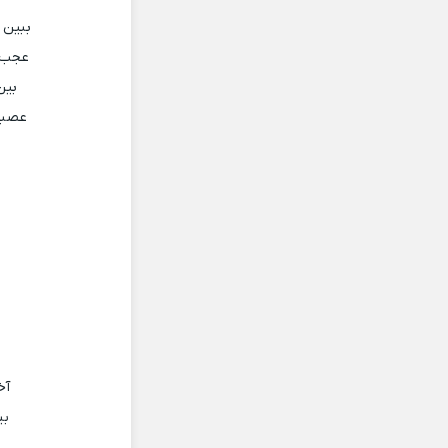
ببین 
عجب ح
بین
عصبان
آخ
بی