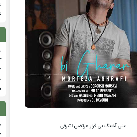
ن
ه
ت
آ
دان
ت
ب
د
متن آهنگ بی قرار مرتضی اشرفی
د