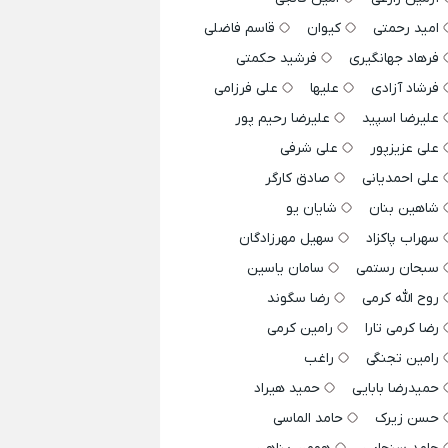
امید رحمتی
کیوان
قاسم فاضلی
فرهاد جهانگیری
فرشید حکمتی
فرشاد آزادی
علیها
علی فرزامی
علیرضا اسپید
علیرضا رحیم پور
علی عزیزپور
علی شرفی
علی احمدیانی
صادق کارگر
شاهین بنان
شایان یو
سهراب پاکزاد
سهیل مهرزادگان
سبحان رستمی
سامان یاسین
روح الله کرمی
رضا سگوند
رضا کرمی تارا
رامین کرمی
رامین تجنگی
راغب
حمیدرضا بابایی
حمید هیراد
حسن زیرک
حامد الماسی