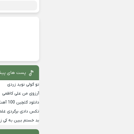
پست های پیش
تو گولی نوید زردی
آرزوی من علی کاظمی
دانلود گلچین 100 آهنگ برتر دهه 90
تکس دادی برگردی غلط
بد خستم ببین به کی 