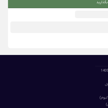
بگذارید
لود گلچین بهترین آهنگ های مسعود جلیلیان 1405
ول
لبوم)
)