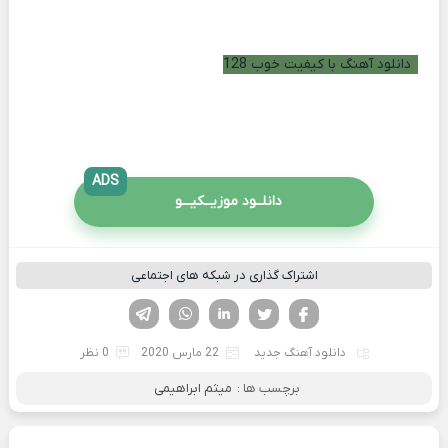
دانلود آهنگ با کیفیت خوب 128
ADS
دانلــود موزیــکیـــو
اشتراک گذاری در شبکه های اجتماعی
فیسوک
تویتر
لینکدین
واتساپ
تلگرام
دانلود آهنگ جدید
22 مارس 2020
0 نظر
برچسب ها :
میثم ابراهیمی