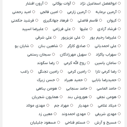
ابوالفضل اسماعیل نژاد
آوات بوکانی
آرون افشار
آرمین برمایه
آرمین زارعی
امین فالجی
امید رحمتی
کیوان
قاسم فاضلی
فرهاد جهانگیری
فرشید حکمتی
فرشاد آزادی
علیها
علی فرزامی
علیرضا اسپید
علیرضا رحیم پور
علی عزیزپور
علی شرفی
علی احمدیانی
صادق کارگر
شاهین بنان
شایان یو
سهراب پاکزاد
سهیل مهرزادگان
سبحان رستمی
سامان یاسین
روح الله کرمی
رضا سگوند
رضا کرمی تارا
رامین کرمی
رامین تجنگی
راغب
حمیدرضا بابایی
حمید هیراد
حسن زیرک
حامد الماسی
حامد سنجابی
هومن پناهی
هومن نجفی
هوروش بند
همایون شجریان
میلاد غلامی
مهدیار
مهراد جم
مهدی مولاد
مهدی شریفی
مهدی احمدوند
معین زد
مسیح و آرش
مسلم فتاحی
مسعود جلیلیان