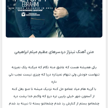
متن آهنگ تیتراژ دردسرهای عظیم میثم ابراهیمی
یکی همیشه هست که عاشق منه نگام که میکنه پلک نمیزنه
تنهاست خودش ولی تنهام نمیذاره دریا که چیزی نیست عجب دلی
داره
با گریه هام میاد غمامو حل کنه نزدیک میشه تا منو بغل کنه
از آسمون شهر خیلی پایین تره درو که واکنم خدا پشت دره
چشمامو بستم از کنارش رد شدم چشماشو بسته تا نبینه بد شدم