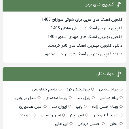
گلچین های برتر
گلچین آهنگ های عربی برای شوتی سواران 1405
گلچین بهترين آهنگ های علی هاکان 1405
گلچین بهترین آهنگ های مهدی اسدی 1405
دانلود گلچین بهترین آهنگ های نادر خردمند
دانلود گلچین بهترین آهنگ های نریمان محمود
خوانندگان
جواد عباسی
جهانبخش کرد
جاسم خدارحمی
پیام عباسی
پازل بند
پارسا محمدی
بیدل برزویی
بهنام حسن زاده
بابی
ایوان بند
امین غلامیاری
امیرحافظ رنجبر
امیر لیام
امیر رمضانی
امو بند
الجان
احسان دریادل
ابی عالی