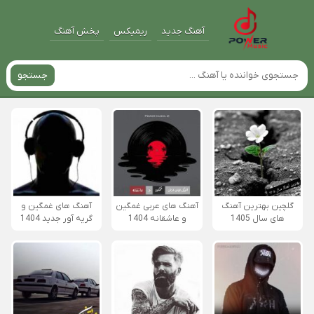
آهنگ جدید
ریمیکس
پخش آهنگ
جستجو
گلچین بهترین آهنگ
آهنگ های عربی غمگین
آهنگ های غمگین و
های سال 1405
و عاشقانه 1404
گریه آور جدید 1404