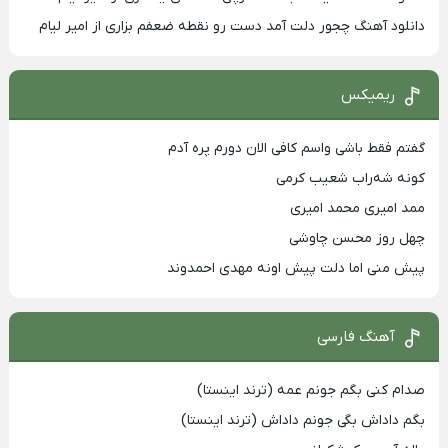
دانلود آهنگ چجور دلت آمد دست رو نقطه ضعفم بزاری از امیر لیام
ریمیکس
گفتم فقط باشی واسم کافی الان دورم پره آدم
کونه شه‌راب شعیب کرمی
ممد امیری محمد امیری
چهل روز محسن چاوشی
پیش منی اما دلت پیش اونه مهدی احمدوند
آهنگ فارسی
صدام کنی بگم جونم عمه (ترند اینستا)
بگم داداش بگی جونم داداش (ترند اینستا)