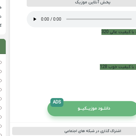
پخش آنلاین موزیک
هی
دان
گ
ا کیفیت عالی 320
با کیفیت خوب 128
ADS
دانلــود موزیــکیـــو
اشتراک گذاری در شبکه های اجتماعی