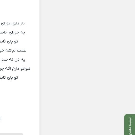
ناز داری تو ا
یه جورای خاصی
تو پای ثاب
غمت نباشه خودم
یه دل نه صد د
هواتو دارم اگه چ
تو پای ثاب
ا
پست بعدی