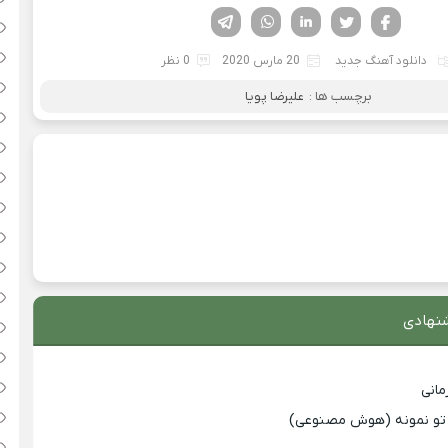
فیسوک
تویتر
لینکدین
واتساپ
تلگرام
دانلود آهنگ جدید
20 مارس 2020
0 نظر
برچسب ها :
علیرضا پویا
نهادی
انی
با تو نمونه (هوش مصنوعی)