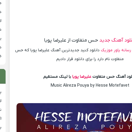
م
د
از
د
ی
نلود آهنگ جدید
حس متفاوت از علیرضا پویا
د
رسانه پاور موزیک
دانلود کنید جدیدترین آهنگ علیرضا پویا که حس
ض
متفاوت نام دارد را برای دانلود قرار دادیم
لود آهنگ حس متفاوت
علیرضا پویا
با لینک مستقیم
Music Alireza Pouya by Hesse Motefavet
پ
ا
ن
ا
ب