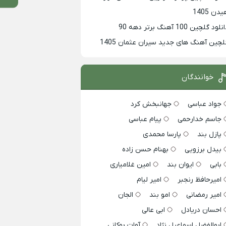
دن 1405
لود گلچین 100 آهنگ برتر دهه 90
لچین آهنگ های جدید سیران عثمان 1405
خوانندگان
جواد عباسی
جهانبخش کرد
جاسم خدارحمی
پیام عباسی
پازل بند
پارسا محمدی
بیدل برزویی
بهنام حسن زاده
بابی
ایوان بند
امین غلامیاری
امیرحافظ رنجبر
امیر لیام
امیر رمضانی
امو بند
الجان
احسان دریادل
ابی عالی
ابوالفضل اسماعیل نژاد
آوات بوکانی