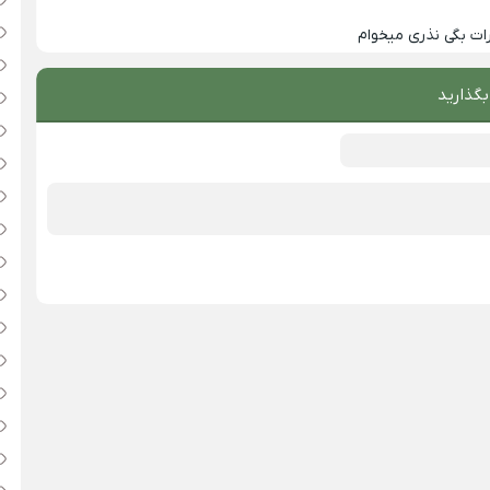
ت بگی نذری میخوام
بگذارید