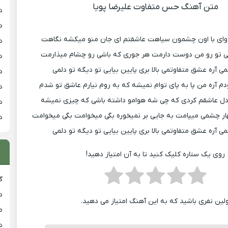
متن آهنگ حس متفاوت علیرضا پویا
د
د
ی وای با اون چشمون سیاهت عاشقتم ای جان منو میکشه نگاهت
د
 تو رو من دوست دارمت هر جوری که باشی رو چشام میذارمت
د
تمی آره عشق متفاوتمی بالا بری پایین بیایی تو دیگه تو دلمی
د
 آره من پا به پای توام نمیشه که به روم نیارم عاشق تو شدم
د
ل عاشقم کردی که چی شه هوامو داشته باشی که چیزی نمیشه
د
هار چشمی میپامت به جایی بر نمیخوره بگی میخوامت بگی میخوامت
د
تمی آره عشق متفاوتمی بالا بری پایین بیایی تو دیگه تو دلمی
روی یک ستاره کلیک کنید تا به آن امتیاز دهید!
گ
د
ولین نفری باشید که به این آهنگ امتیاز می دهید.
ط
د