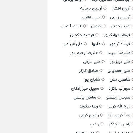
آرون افشار
آرمین برمایه
آرمین زارعی
امین فالجی
امید رحمتی
کیوان
قاسم فاضلی
فرهاد جهانگیری
فرشید حکمتی
فرشاد آزادی
علیها
علی فرزامی
علیرضا اسپید
علیرضا رحیم پور
علی عزیزپور
علی شرفی
علی احمدیانی
صادق کارگر
شاهین بنان
شایان یو
سهراب پاکزاد
سهیل مهرزادگان
سبحان رستمی
سامان یاسین
روح الله کرمی
رضا سگوند
رضا کرمی تارا
رامین کرمی
رامین تجنگی
راغب