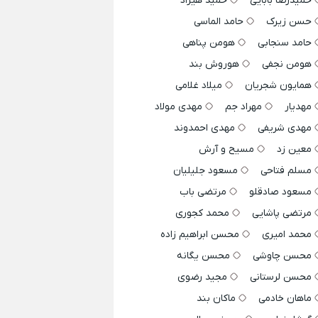
حمیدرضا بابایی
حمید هیراد
حسن زیرک
حامد الماسی
حامد سنجابی
هومن پناهی
هومن نجفی
هوروش بند
همایون شجریان
میلاد غلامی
مهدیار
مهراد جم
مهدی مولاد
مهدی شریفی
مهدی احمدوند
معین زد
مسیح و آرش
مسلم فتاحی
مسعود جلیلیان
مسعود صادقلو
مرتضی باب
مرتضی پاشایی
محمد کجوری
محمد امیری
محسن ابراهیم زاده
محسن چاوشی
محسن یگانه
محسن لرستانی
مجید رضوی
ماهان خادمی
ماکان بند