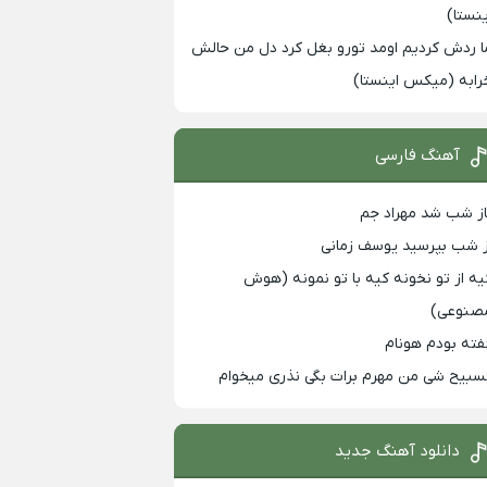
ینستا)
ا ردش کردیم اومد تورو بغل کرد دل من حالش
رابه (میکس اینستا)
آهنگ فارسی
از شب شد مهراد جم
ز شب بپرسید یوسف زمانی
یه از تو نخونه کیه با تو نمونه (هوش
صنوعی)
فته بودم هونام
سبیح شی من مهرم برات بگی نذری میخوام
دانلود آهنگ جدید