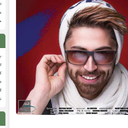
ا
م
خ
ب
ا
ک
م
گ
ت