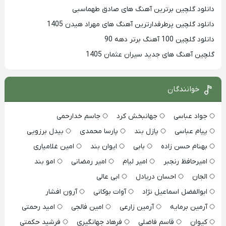
دانلود گلچین برترین آهنگ های صادق طهماسبی
دانلود گلچین پرطرفدارترین آهنگ های مهراد هیدن 1405
دانلود گلچین 100 آهنگ برتر دهه 90
گلچین آهنگ های جدید سیران عثمان 1405
خوانندگان
جواد عباسی
جهانبخش کرد
جاسم خدارحمی
پیام عباسی
پازل بند
پارسا محمدی
بیدل برزویی
بهنام حسن زاده
بابی
ایوان بند
امین غلامیاری
امیرحافظ رنجبر
امیر لیام
امیر رمضانی
امو بند
الجان
احسان دریادل
ابی عالی
ابوالفضل اسماعیل نژاد
آوات بوکانی
آرون افشار
آرمین برمایه
آرمین زارعی
امین فالجی
امید رحمتی
کیوان
قاسم فاضلی
فرهاد جهانگیری
فرشید حکمتی