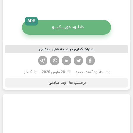
ADS
دانلــود موزیــکیـــو
اشتراک گذاری در شبکه های اجتماعی
فیسوک
تویتر
لینکدین
واتساپ
تلگرام
دانلود آهنگ جدید
28 مارس 2020
0 نظر
برچسب ها :
رضا صادقی