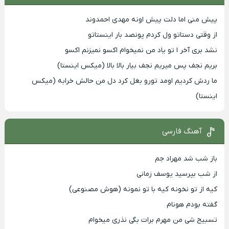
پیش منی اما دلت پیش اونه مهدی احمدوند
از وقتی دستاتو ول کردم پونصد بار اینستاتو
نشد بری آخر ا تو یاد من نمیخوام اکسو نمیزنم اکسو
بریم نجف پس میریم نجف بیار بالا بالا (میکس اینستا)
ما ردش کردیم اومد تورو بغل کرد دل من حالش خرابه (میکس
اینستا)
آهنگ فارسی
باز شب شد مهراد جم
از شب بپرسید یوسف زمانی
کیه از تو نخونه کیه با تو نمونه (هوش مصنوعی)
گفته بودم هونام
تسبیح شی من مهرم برات بگی نذری میخوام