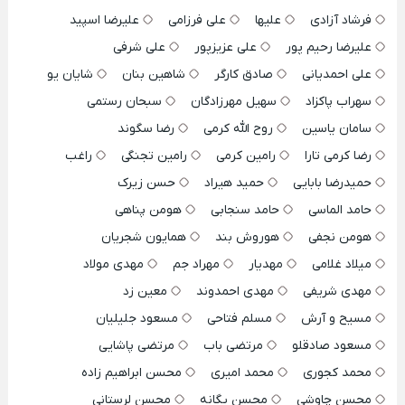
فرشاد آزادی
علیها
علی فرزامی
علیرضا اسپید
علیرضا رحیم پور
علی عزیزپور
علی شرفی
علی احمدیانی
صادق کارگر
شاهین بنان
شایان یو
سهراب پاکزاد
سهیل مهرزادگان
سبحان رستمی
سامان یاسین
روح الله کرمی
رضا سگوند
رضا کرمی تارا
رامین کرمی
رامین تجنگی
راغب
حمیدرضا بابایی
حمید هیراد
حسن زیرک
حامد الماسی
حامد سنجابی
هومن پناهی
هومن نجفی
هوروش بند
همایون شجریان
میلاد غلامی
مهدیار
مهراد جم
مهدی مولاد
مهدی شریفی
مهدی احمدوند
معین زد
مسیح و آرش
مسلم فتاحی
مسعود جلیلیان
مسعود صادقلو
مرتضی باب
مرتضی پاشایی
محمد کجوری
محمد امیری
محسن ابراهیم زاده
محسن چاوشی
محسن یگانه
محسن لرستانی