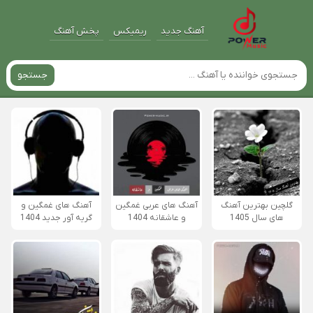
آهنگ جدید
ریمیکس
پخش آهنگ
جستجو
گلچین بهترین آهنگ
آهنگ های عربی غمگین
آهنگ های غمگین و
های سال 1405
و عاشقانه 1404
گریه آور جدید 1404