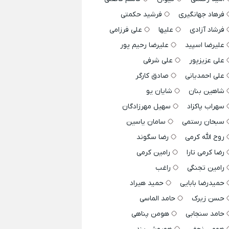
فرهاد جهانگیری
فرشید حکمتی
فرشاد آزادی
علیها
علی فرزامی
علیرضا اسپید
علیرضا رحیم پور
علی عزیزپور
علی شرفی
علی احمدیانی
صادق کارگر
شاهین بنان
شایان یو
سهراب پاکزاد
سهیل مهرزادگان
سبحان رستمی
سامان یاسین
روح الله کرمی
رضا سگوند
رضا کرمی تارا
رامین کرمی
رامین تجنگی
راغب
حمیدرضا بابایی
حمید هیراد
حسن زیرک
حامد الماسی
حامد سنجابی
هومن پناهی