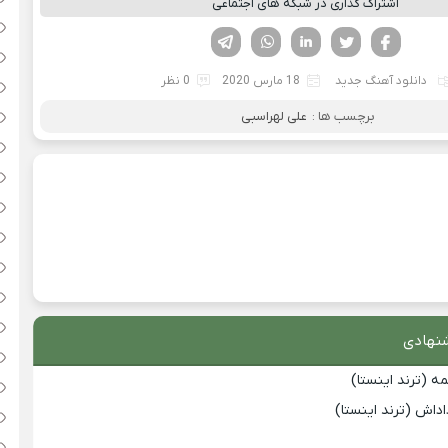
اشتراک گذاری در شبکه های اجتماعی
فیسوک
تویتر
لینکدین
واتساپ
تلگرام
دانلود آهنگ جدید
18 مارس 2020
0 نظر
برچسب ها :
علی لهراسبی
نهادی
 (ترند اینستا)
داش (ترند اینستا)