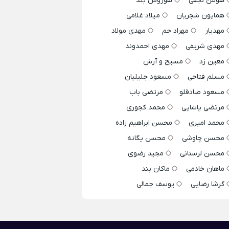
هومن نجفی
هوروش بند
همایون شجریان
میلاد غلامی
مهدیار
مهراد جم
مهدی مولاد
مهدی شریفی
مهدی احمدوند
معین زد
مسیح و آرش
مسلم فتاحی
مسعود جلیلیان
مسعود صادقلو
مرتضی باب
مرتضی پاشایی
محمد کجوری
محمد امیری
محسن ابراهیم زاده
محسن چاوشی
محسن یگانه
محسن لرستانی
مجید رضوی
ماهان خادمی
ماکان بند
گرشا رضایی
یوسف جمالی