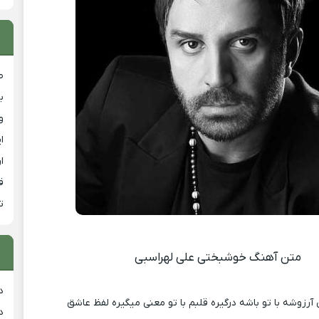
ص
ب
و
ا
ا
ق
ت
متن آهنگ خوشبختی علی لهراسبی
د
رزوشه با تو باشه درگیره قلبم با تو معنی میگیره لفظ عاشق
د