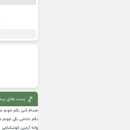
پست های پیش
صدام کنی بگم جونم عمه
بگم داداش بگی جونم دا
واله آرمین کوشکباغی