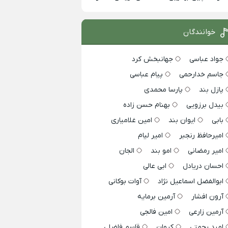
خوانندگان
جواد عباسی
جهانبخش کرد
جاسم خدارحمی
پیام عباسی
پازل بند
پارسا محمدی
بیدل برزویی
بهنام حسن زاده
بابی
ایوان بند
امین غلامیاری
امیرحافظ رنجبر
امیر لیام
امیر رمضانی
امو بند
الجان
احسان دریادل
ابی عالی
ابوالفضل اسماعیل نژاد
آوات بوکانی
آرون افشار
آرمین برمایه
آرمین زارعی
امین فالجی
امید رحمتی
کیوان
قاسم فاضلی