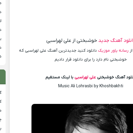
م
د
از
د
ی
انلود آهنگ جدید
خوشبختی از علی لهراسبی
د
از
رسانه پاور موزیک
دانلود کنید جدیدترین آهنگ علی لهراسبی که
ض
خوشبختی نام دارد را برای دانلود قرار دادیم
نلود آهنگ خوشبختی
علی لهراسبی
با لینک مستقیم
Music Ali Lohrasbi by Khoshbakhti
گ
ک
م
چ
پ