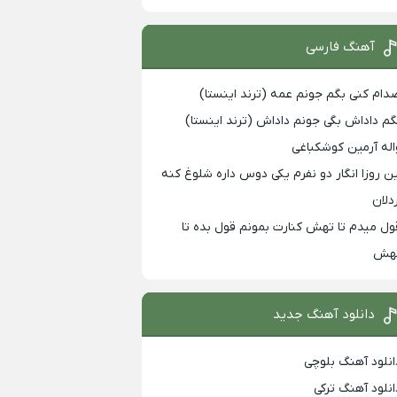
آهنگ فارسی
دام کنی بگم جونم عمه (ترند اینستا)
گم داداش بگی جونم داداش (ترند اینستا)
اله آرمین کوشکباغی
ین روزا انگار دو نفرم یکی دوس داره شلوغ کنه
ردلان
ول میدم تا تهش کنارت بمونم قول بده تا
هش
دانلود آهنگ جدید
انلود آهنگ بلوچی
انلود آهنگ ترکی