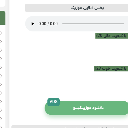
پخش آنلاین موزیک
ا کیفیت عالی 320
با کیفیت خوب 128
ADS
دانلــود موزیــکیـــو