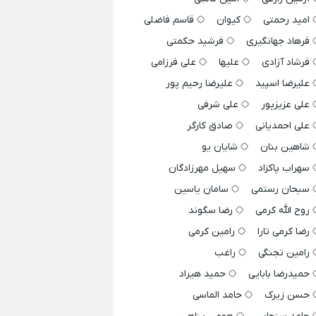
امید رحمتی
کیوان
قاسم فاضلی
فرهاد جهانگیری
فرشید حکمتی
فرشاد آزادی
علیها
علی فرزامی
علیرضا اسپید
علیرضا رحیم پور
علی عزیزپور
علی شرفی
علی احمدیانی
صادق کارگر
شاهین بنان
شایان یو
سهراب پاکزاد
سهیل مهرزادگان
سبحان رستمی
سامان یاسین
روح الله کرمی
رضا سگوند
رضا کرمی تارا
رامین کرمی
رامین تجنگی
راغب
حمیدرضا بابایی
حمید هیراد
حسن زیرک
حامد الماسی