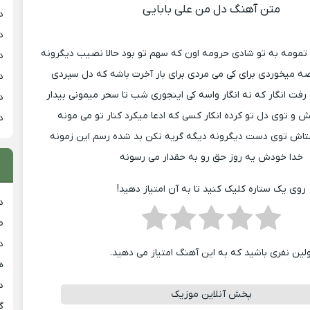
متن آهنگ دل من علی بابایی
د
د
تمومه به تو شادی حرومه اون که سهم تو بود حالا نصیب دیگرونه
د
 میخوردی برای کی می مردی برای بار آخرت باشه که دل سپردی
د
رفت انگار که نه انگار واسه کی اینجوری شب تا سحر میمونی بیدار
د
 توی دل تو کرده انکار کسی که ادعا میکرد کنار تو می مونه
د
ستاش توی دست دیگرونه دیگه گریه نکن بد شده رسم این زمونه
خدا خودش یه روز حق رو به حقدار می رسونه
روی یک ستاره کلیک کنید تا به آن امتیاز دهید!
د
ط
د
ولین نفری باشید که به این آهنگ امتیاز می دهید.
هی
دان
پخش آنلاین موزیک
گ