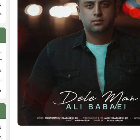
ن
ه
ت
آ
دان
ت
ب
د
د