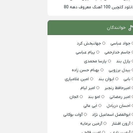
لود گلچین 100 آهنگ معروف دهه 80
خوانندگان
جواد عباسی
جهانبخش کرد
جاسم خدارحمی
پیام عباسی
پازل بند
پارسا محمدی
بیدل برزویی
بهنام حسن زاده
بابی
ایوان بند
امین غلامیاری
امیرحافظ رنجبر
امیر لیام
امیر رمضانی
امو بند
الجان
احسان دریادل
ابی عالی
ابوالفضل اسماعیل نژاد
آوات بوکانی
آرون افشار
آرمین برمایه
آرمین زارعی
امین فالجی