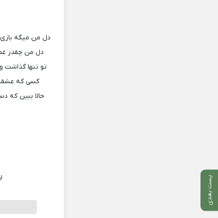
دل من میگه بازی 
دل من چقدر غصه
تو تنها گذاشت و 
کسی که عشقش و
حالا ببین که د
ا
پست بعدی