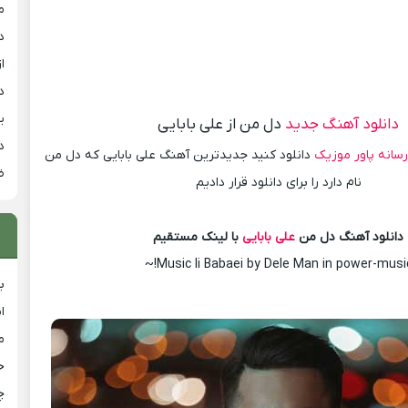
م
د
از
د
ی
دانلود آهنگ جدید
دل من از علی بابایی
د
سانه پاور موزیک
دانلود کنید جدیدترین آهنگ علی بابایی که دل من
ض
نام دارد را برای دانلود قرار دادیم
دانلود آهنگ دل من
علی بابایی
با لینک مستقیم
Music li Babaei by Dele Man in power-music!
ب
ا
م
خ
چ