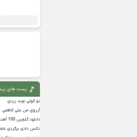
پست های پیش
تو گولی نوید زردی
آرزوی من علی کاظمی
دانلود گلچین 100 آهنگ برتر دهه 90
تکس دادی برگردی غلط