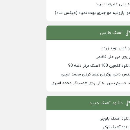
ه تایی علیرضا اسپید
وا بارونیه مو چتری بهت نمیاد (میکس شاد)
آهنگ فارسی
و گولی نوید زردی
رزوی من علی کاظمی
لود گلچین 100 آهنگ برتر دهه 90
کس دادی برگردی غلط کردی محمد امیری
د خستم ببین به کی زدی همسنگر محمد امیری
دانلود آهنگ جدید
انلود آهنگ بلوچی
انلود آهنگ ترکی