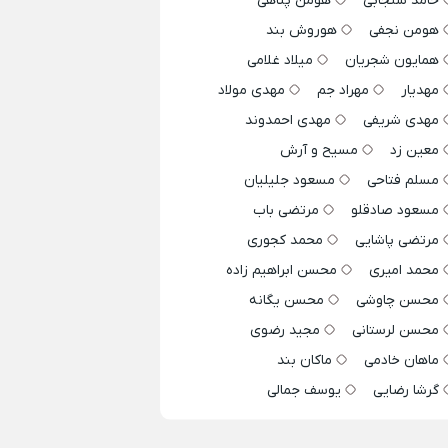
حامد سنجابی
هومن پناهی
هومن نجفی
هوروش بند
همایون شجریان
میلاد غلامی
مهدیار
مهراد جم
مهدی مولاد
مهدی شریفی
مهدی احمدوند
معین زد
مسیح و آرش
مسلم فتاحی
مسعود جلیلیان
مسعود صادقلو
مرتضی باب
مرتضی پاشایی
محمد کجوری
محمد امیری
محسن ابراهیم زاده
محسن چاوشی
محسن یگانه
محسن لرستانی
مجید رضوی
ماهان خادمی
ماکان بند
گرشا رضایی
یوسف جمالی