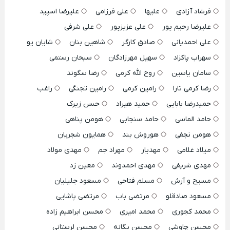
فرشاد آزادی
علیها
علی فرزامی
علیرضا اسپید
علیرضا رحیم پور
علی عزیزپور
علی شرفی
علی احمدیانی
صادق کارگر
شاهین بنان
شایان یو
سهراب پاکزاد
سهیل مهرزادگان
سبحان رستمی
سامان یاسین
روح الله کرمی
رضا سگوند
رضا کرمی تارا
رامین کرمی
رامین تجنگی
راغب
حمیدرضا بابایی
حمید هیراد
حسن زیرک
حامد الماسی
حامد سنجابی
هومن پناهی
هومن نجفی
هوروش بند
همایون شجریان
میلاد غلامی
مهدیار
مهراد جم
مهدی مولاد
مهدی شریفی
مهدی احمدوند
معین زد
مسیح و آرش
مسلم فتاحی
مسعود جلیلیان
مسعود صادقلو
مرتضی باب
مرتضی پاشایی
محمد کجوری
محمد امیری
محسن ابراهیم زاده
محسن چاوشی
محسن یگانه
محسن لرستانی