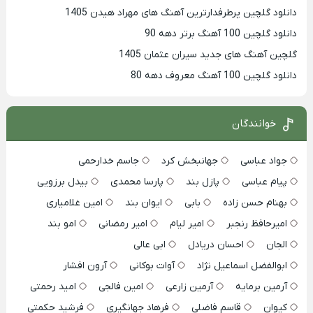
دانلود گلچین پرطرفدارترین آهنگ های مهراد هیدن 1405
دانلود گلچین 100 آهنگ برتر دهه 90
گلچین آهنگ های جدید سیران عثمان 1405
دانلود گلچین 100 آهنگ معروف دهه 80
خوانندگان
جواد عباسی
جهانبخش کرد
جاسم خدارحمی
پیام عباسی
پازل بند
پارسا محمدی
بیدل برزویی
بهنام حسن زاده
بابی
ایوان بند
امین غلامیاری
امیرحافظ رنجبر
امیر لیام
امیر رمضانی
امو بند
الجان
احسان دریادل
ابی عالی
ابوالفضل اسماعیل نژاد
آوات بوکانی
آرون افشار
آرمین برمایه
آرمین زارعی
امین فالجی
امید رحمتی
کیوان
قاسم فاضلی
فرهاد جهانگیری
فرشید حکمتی