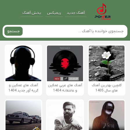
آهنگ جدید
ریمیکس
پخش آهنگ
جستجو
گلچین بهترین آهنگ
آهنگ های عربی غمگین
آهنگ های غمگین و
های سال 1405
و عاشقانه 1404
گریه آور جدید 1404