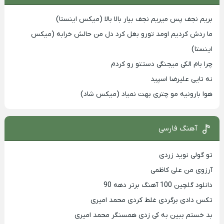
بریم نجف پس میریم نجف بیار بالا بالا (میکس اینستا)
ما ردش کردیم اومد تورو بغل کرد دل من حالش خرابه (میکس
اینستا)
چرا بام الکی میجنگی دستتو رو کردم
نه تایی علیرضا اسپید
هوا بارونیه مو چتری بهت نمیاد (میکس شاد)
آهنگ فارسی
تو گولی نوید زردی
آرزوی من علی کاظمی
دانلود گلچین 100 آهنگ برتر دهه 90
تکس دادی برگردی غلط کردی محمد امیری
بد خستم ببین به کی زدی همسنگر محمد امیری