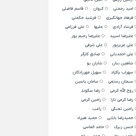
امید رحمتی
کیوان
قاسم فاضلی
فرهاد جهانگیری
فرشید حکمتی
فرشاد آزادی
علیها
علی فرزامی
علیرضا اسپید
علیرضا رحیم پور
علی عزیزپور
علی شرفی
علی احمدیانی
صادق کارگر
شاهین بنان
شایان یو
سهراب پاکزاد
سهیل مهرزادگان
سبحان رستمی
سامان یاسین
روح الله کرمی
رضا سگوند
رضا کرمی تارا
رامین کرمی
رامین تجنگی
راغب
حمیدرضا بابایی
حمید هیراد
حسن زیرک
حامد الماسی