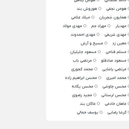
حامد سنجابی
هومن پناهی
هومن نجفی
هوروش بند
همایون شجریان
میلاد غلامی
مهدیار
مهراد جم
مهدی مولاد
مهدی شریفی
مهدی احمدوند
معین زد
مسیح و آرش
مسلم فتاحی
مسعود جلیلیان
مسعود صادقلو
مرتضی باب
مرتضی پاشایی
محمد کجوری
محمد امیری
محسن ابراهیم زاده
محسن چاوشی
محسن یگانه
محسن لرستانی
مجید رضوی
ماهان خادمی
ماکان بند
گرشا رضایی
یوسف جمالی