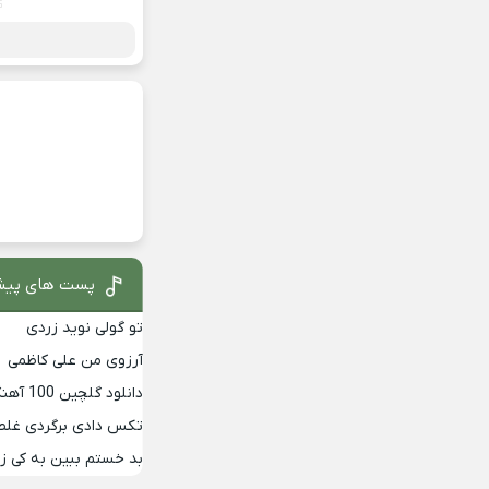
پست های پیش
تو گولی نوید زردی
آرزوی من علی کاظمی
دانلود گلچین 100 آهنگ برتر دهه 90
تکس دادی برگردی غلط
بد خستم ببین به کی 