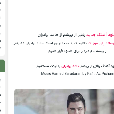
م
د
از
د
ی
نلود آهنگ جدید
رفتی از پیشم از حامد برادران
د
رسانه پاور موزیک
دانلود کنید جدیدترین آهنگ حامد برادران که رفتی
ض
از پیشم نام دارد را برای دانلود قرار دادیم
ود آهنگ رفتی از پیشم
حامد برادران
با لینک مستقیم
Music Hamed Baradaran by Rafti Az Pisha
ب
ا
م
خ
چ