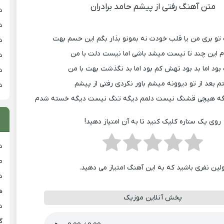
متن آهنگ رفتی از پیشم حامد برادران
د
د
تو بری من یا قلب خودت نه بمونو بذار بگم این حسم بهت
د
م این چند تا نیست میشد باشی اما نیست دلت با من
د
ود اما بد بود تهش کم بود اما بد نگذشت بهت با من
د
م بعد از تو دیوونه میشم باور نکردی رفتی از پیشم
د
 دیگه هیچی قشنگ نیست دلمم دیگه تنگ نیست دیگه خسته شدم
روی یک ستاره کلیک کنید تا به آن امتیاز دهید!
د
ط
ولین نفری باشید که به این آهنگ امتیاز می دهید.
د
هی
پخش آنلاین موزیک
دان
گ