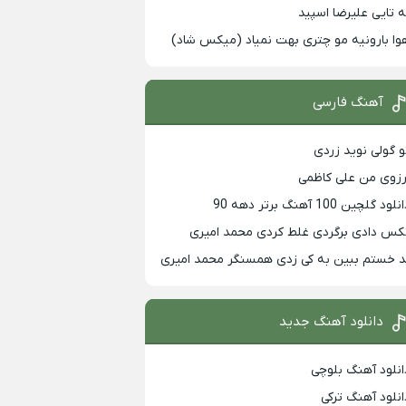
ه تایی علیرضا اسپید
وا بارونیه مو چتری بهت نمیاد (میکس شاد)
آهنگ فارسی
و گولی نوید زردی
رزوی من علی کاظمی
لود گلچین 100 آهنگ برتر دهه 90
کس دادی برگردی غلط کردی محمد امیری
د خستم ببین به کی زدی همسنگر محمد امیری
دانلود آهنگ جدید
انلود آهنگ بلوچی
انلود آهنگ ترکی