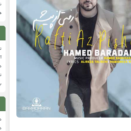
ن
ه
ت
آ
دان
ت
ب
د
د