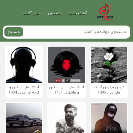
آهنگ جدید
ریمیکس
پخش آهنگ
جستجو
گلچین بهترین آهنگ
آهنگ های عربی غمگین
آهنگ های غمگین و
های سال 1405
و عاشقانه 1404
گریه آور جدید 1404