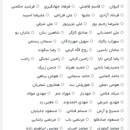
کیوان
قاسم فاضلی
فرهاد جهانگیری
فرشید حکمتی
فرشاد آزادی
علیها
علی فرزامی
علیرضا اسپید
علیرضا رحیم پور
علی عزیزپور
علی شرفی
علی احمدیانی
صادق کارگر
شاهین بنان
شایان یو
سهراب پاکزاد
سهیل مهرزادگان
سبحان رستمی
سامان یاسین
روح الله کرمی
رضا سگوند
رضا کرمی تارا
رامین کرمی
رامین تجنگی
راغب
حمیدرضا بابایی
حمید هیراد
حسن زیرک
حامد الماسی
حامد سنجابی
هومن پناهی
هومن نجفی
هوروش بند
همایون شجریان
میلاد غلامی
مهدیار
مهراد جم
مهدی مولاد
مهدی شریفی
مهدی احمدوند
معین زد
مسیح و آرش
مسلم فتاحی
مسعود جلیلیان
مسعود صادقلو
مرتضی باب
مرتضی پاشایی
محمد کجوری
محمد امیری
محسن ابراهیم زاده