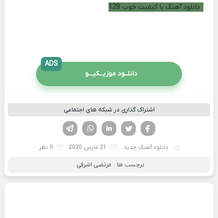
دانلود آهنگ با کیفیت خوب 128
ADS
دانلــود موزیــکیـــو
اشتراک گذاری در شبکه های اجتماعی
فیسوک
تویتر
لینکدین
واتساپ
تلگرام
دانلود آهنگ جدید
21 مارس 2020
0 نظر
برچسب ها :
مرتضی اشرفی