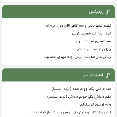
ریمیکس
گفتم فقط باشی واسم کافی الان دورم پره آدم
کونه شه‌راب شعیب کرمی
ممد امیری محمد امیری
چهل روز محسن چاوشی
پیش منی اما دلت پیش اونه مهدی احمدوند
آهنگ فارسی
صدام کنی بگم جونم عمه (ترند اینستا)
بگم داداش بگی جونم داداش (ترند اینستا)
واله آرمین کوشکباغی
این روزا انگار دو نفرم یکی دوس داره شلوغ کنه اردلان