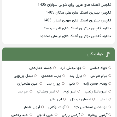
گلچین آهنگ های عربی برای شوتی سواران 1405
گلچین بهترين آهنگ های علی هاکان 1405
گلچین بهترین آهنگ های مهدی اسدی 1405
دانلود گلچین بهترین آهنگ های نادر خردمند
دانلود گلچین بهترین آهنگ های نریمان محمود
خوانندگان
جواد عباسی
جهانبخش کرد
جاسم خدارحمی
پیام عباسی
پازل بند
پارسا محمدی
بیدل برزویی
بهنام حسن زاده
بابی
ایوان بند
امین غلامیاری
امیرحافظ رنجبر
امیر لیام
امیر رمضانی
امو بند
الجان
احسان دریادل
ابی عالی
ابوالفضل اسماعیل نژاد
آوات بوکانی
آرون افشار
آرمین برمایه
آرمین زارعی
امین فالجی
امید رحمتی