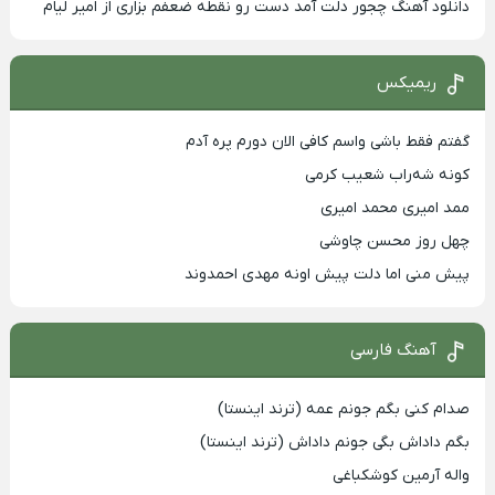
دانلود آهنگ چجور دلت آمد دست رو نقطه ضعفم بزاری از امیر لیام
ریمیکس
گفتم فقط باشی واسم کافی الان دورم پره آدم
کونه شه‌راب شعیب کرمی
ممد امیری محمد امیری
چهل روز محسن چاوشی
پیش منی اما دلت پیش اونه مهدی احمدوند
آهنگ فارسی
صدام کنی بگم جونم عمه (ترند اینستا)
بگم داداش بگی جونم داداش (ترند اینستا)
واله آرمین کوشکباغی