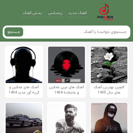
آهنگ جدید
ریمیکس
پخش آهنگ
جستجو
گلچین بهترین آهنگ
آهنگ های عربی غمگین
آهنگ های غمگین و
های سال 1405
و عاشقانه 1404
گریه آور جدید 1404