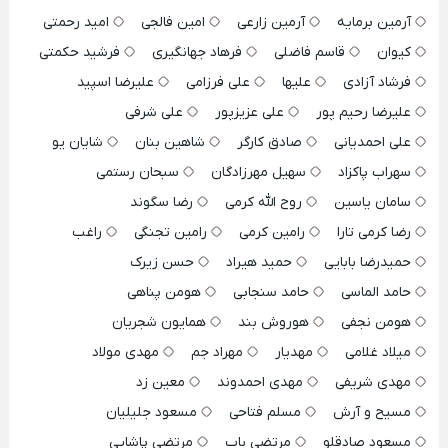
آرمین برمایه
آرمین زارعی
امین فالجی
امید رحمتی
کیوان
قاسم فاضلی
فرهاد جهانگیری
فرشید حکمتی
فرشاد آزادی
علیها
علی فرزامی
علیرضا اسپید
علیرضا رحیم پور
علی عزیزپور
علی شرفی
علی احمدیانی
صادق کارگر
شاهین بنان
شایان یو
سهراب پاکزاد
سهیل مهرزادگان
سبحان رستمی
سامان یاسین
روح الله کرمی
رضا سگوند
رضا کرمی تارا
رامین کرمی
رامین تجنگی
راغب
حمیدرضا بابایی
حمید هیراد
حسن زیرک
حامد الماسی
حامد سنجابی
هومن پناهی
هومن نجفی
هوروش بند
همایون شجریان
میلاد غلامی
مهدیار
مهراد جم
مهدی مولاد
مهدی شریفی
مهدی احمدوند
معین زد
مسیح و آرش
مسلم فتاحی
مسعود جلیلیان
مسعود صادقلو
مرتضی باب
مرتضی پاشایی