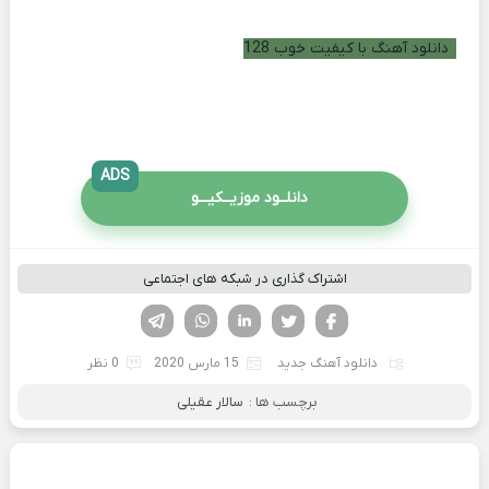
دانلود آهنگ با کیفیت خوب 128
ADS
دانلــود موزیــکیـــو
اشتراک گذاری در شبکه های اجتماعی
فیسوک
تویتر
لینکدین
واتساپ
تلگرام
دانلود آهنگ جدید
15 مارس 2020
0 نظر
برچسب ها :
سالار عقیلی