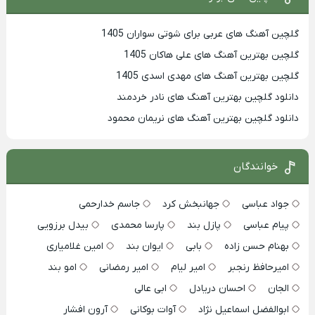
گلچین آهنگ های عربی برای شوتی سواران 1405
گلچین بهترين آهنگ های علی هاکان 1405
گلچین بهترین آهنگ های مهدی اسدی 1405
دانلود گلچین بهترین آهنگ های نادر خردمند
دانلود گلچین بهترین آهنگ های نریمان محمود
خوانندگان
جواد عباسی
جهانبخش کرد
جاسم خدارحمی
پیام عباسی
پازل بند
پارسا محمدی
بیدل برزویی
بهنام حسن زاده
بابی
ایوان بند
امین غلامیاری
امیرحافظ رنجبر
امیر لیام
امیر رمضانی
امو بند
الجان
احسان دریادل
ابی عالی
ابوالفضل اسماعیل نژاد
آوات بوکانی
آرون افشار