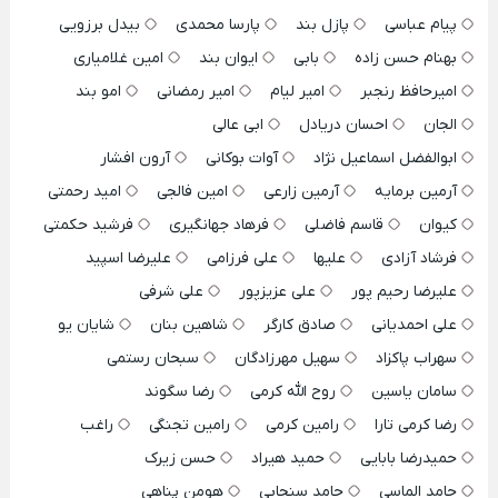
پیام عباسی
پازل بند
پارسا محمدی
بیدل برزویی
بهنام حسن زاده
بابی
ایوان بند
امین غلامیاری
امیرحافظ رنجبر
امیر لیام
امیر رمضانی
امو بند
الجان
احسان دریادل
ابی عالی
ابوالفضل اسماعیل نژاد
آوات بوکانی
آرون افشار
آرمین برمایه
آرمین زارعی
امین فالجی
امید رحمتی
کیوان
قاسم فاضلی
فرهاد جهانگیری
فرشید حکمتی
فرشاد آزادی
علیها
علی فرزامی
علیرضا اسپید
علیرضا رحیم پور
علی عزیزپور
علی شرفی
علی احمدیانی
صادق کارگر
شاهین بنان
شایان یو
سهراب پاکزاد
سهیل مهرزادگان
سبحان رستمی
سامان یاسین
روح الله کرمی
رضا سگوند
رضا کرمی تارا
رامین کرمی
رامین تجنگی
راغب
حمیدرضا بابایی
حمید هیراد
حسن زیرک
حامد الماسی
حامد سنجابی
هومن پناهی