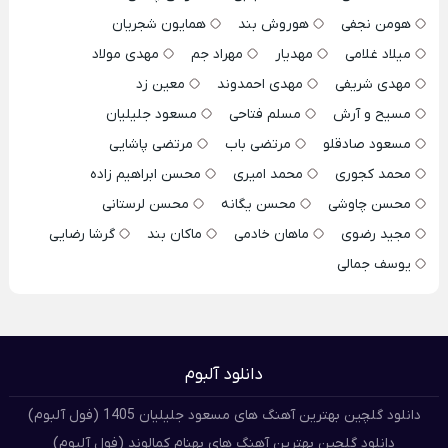
هومن نجفی
هوروش بند
همایون شجریان
میلاد غلامی
مهدیار
مهراد جم
مهدی مولاد
مهدی شریفی
مهدی احمدوند
معین زد
مسیح و آرش
مسلم فتاحی
مسعود جلیلیان
مسعود صادقلو
مرتضی باب
مرتضی پاشایی
محمد کجوری
محمد امیری
محسن ابراهیم زاده
محسن چاوشی
محسن یگانه
محسن لرستانی
مجید رضوی
ماهان خادمی
ماکان بند
گرشا رضایی
یوسف جمالی
دانلود آلبوم
دانلود گلچین بهترین آهنگ های مسعود جلیلیان 1405 (فول آلبوم)
دانلود گلچین بهترین آهنگ های بهنام کمالوند (فول آلبوم)