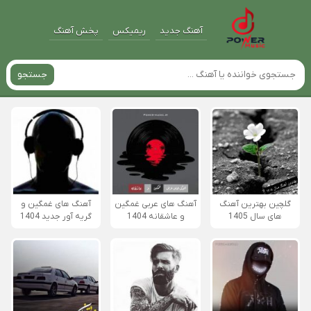
آهنگ جدید
ریمیکس
پخش آهنگ
جستجو
گلچین بهترین آهنگ
آهنگ های عربی غمگین
آهنگ های غمگین و
های سال 1405
و عاشقانه 1404
گریه آور جدید 1404