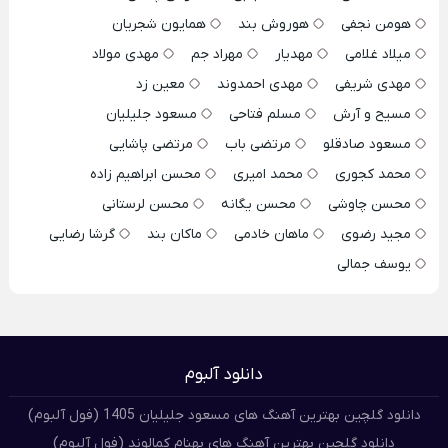
هومن نجفی
هوروش بند
همایون شجریان
میلاد غلامی
مهدیار
مهراد جم
مهدی مولاد
مهدی شریفی
مهدی احمدوند
معین زد
مسیح و آرش
مسلم فتاحی
مسعود جلیلیان
مسعود صادقلو
مرتضی باب
مرتضی پاشایی
محمد کجوری
محمد امیری
محسن ابراهیم زاده
محسن چاوشی
محسن یگانه
محسن لرستانی
مجید رضوی
ماهان خادمی
ماکان بند
گرشا رضایی
یوسف جمالی
دانلود آلبوم
دانلود گلچین بهترین آهنگ های مسعود جلیلیان 1405 (فول آلبوم)
دانلود گلچین بهترین آهنگ های بهنام کمالوند (فول آلبوم)