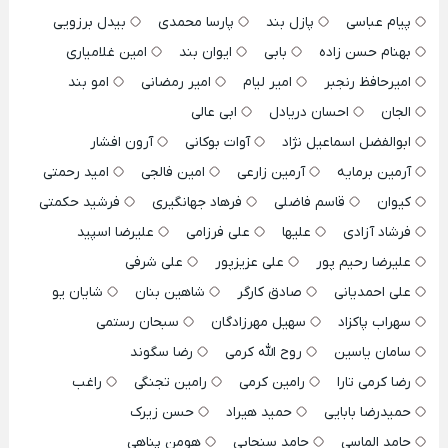
پیام عباسی
پازل بند
پارسا محمدی
بیدل برزویی
بهنام حسن زاده
بابی
ایوان بند
امین غلامیاری
امیرحافظ رنجبر
امیر لیام
امیر رمضانی
امو بند
الجان
احسان دریادل
ابی عالی
ابوالفضل اسماعیل نژاد
آوات بوکانی
آرون افشار
آرمین برمایه
آرمین زارعی
امین فالجی
امید رحمتی
کیوان
قاسم فاضلی
فرهاد جهانگیری
فرشید حکمتی
فرشاد آزادی
علیها
علی فرزامی
علیرضا اسپید
علیرضا رحیم پور
علی عزیزپور
علی شرفی
علی احمدیانی
صادق کارگر
شاهین بنان
شایان یو
سهراب پاکزاد
سهیل مهرزادگان
سبحان رستمی
سامان یاسین
روح الله کرمی
رضا سگوند
رضا کرمی تارا
رامین کرمی
رامین تجنگی
راغب
حمیدرضا بابایی
حمید هیراد
حسن زیرک
حامد الماسی
حامد سنجابی
هومن پناهی