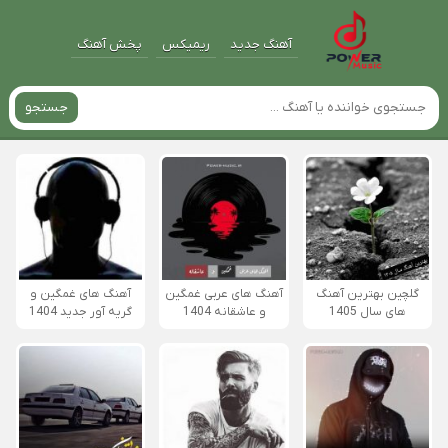
آهنگ جدید
ریمیکس
پخش آهنگ
جستجو
گلچین بهترین آهنگ
آهنگ های عربی غمگین
آهنگ های غمگین و
های سال 1405
و عاشقانه 1404
گریه آور جدید 1404