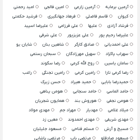
آرمین برمایه
آرمین زارعی
امین فالجی
امید رحمتی
کیوان
قاسم فاضلی
فرهاد جهانگیری
فرشید حکمتی
فرشاد آزادی
علیها
علی فرزامی
علیرضا اسپید
علیرضا رحیم پور
علی عزیزپور
علی شرفی
علی احمدیانی
صادق کارگر
شاهین بنان
شایان یو
سهراب پاکزاد
سهیل مهرزادگان
سبحان رستمی
سامان یاسین
روح الله کرمی
رضا سگوند
رضا کرمی تارا
رامین کرمی
رامین تجنگی
راغب
حمیدرضا بابایی
حمید هیراد
حسن زیرک
حامد الماسی
حامد سنجابی
هومن پناهی
هومن نجفی
هوروش بند
همایون شجریان
میلاد غلامی
مهدیار
مهراد جم
مهدی مولاد
مهدی شریفی
مهدی احمدوند
معین زد
مسیح و آرش
مسلم فتاحی
مسعود جلیلیان
مسعود صادقلو
مرتضی باب
مرتضی پاشایی