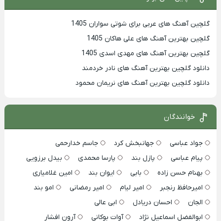
گلچین آهنگ های عربی برای شوتی سواران 1405
گلچین بهترين آهنگ های علی هاکان 1405
گلچین بهترین آهنگ های مهدی اسدی 1405
دانلود گلچین بهترین آهنگ های نادر خردمند
دانلود گلچین بهترین آهنگ های نریمان محمود
خوانندگان
جواد عباسی
جهانبخش کرد
جاسم خدارحمی
پیام عباسی
پازل بند
پارسا محمدی
بیدل برزویی
بهنام حسن زاده
بابی
ایوان بند
امین غلامیاری
امیرحافظ رنجبر
امیر لیام
امیر رمضانی
امو بند
الجان
احسان دریادل
ابی عالی
ابوالفضل اسماعیل نژاد
آوات بوکانی
آرون افشار