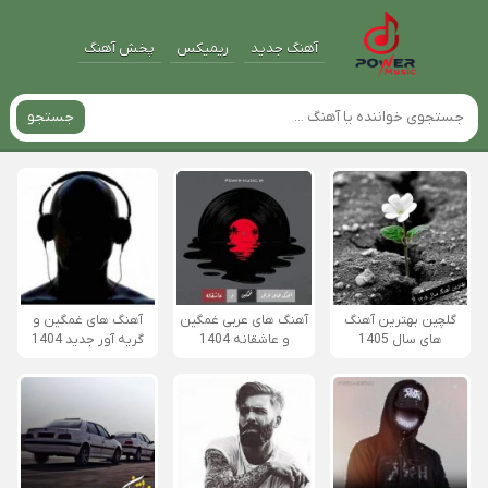
آهنگ جدید
ریمیکس
پخش آهنگ
جستجو
گلچین بهترین آهنگ
آهنگ های عربی غمگین
آهنگ های غمگین و
های سال 1405
و عاشقانه 1404
گریه آور جدید 1404