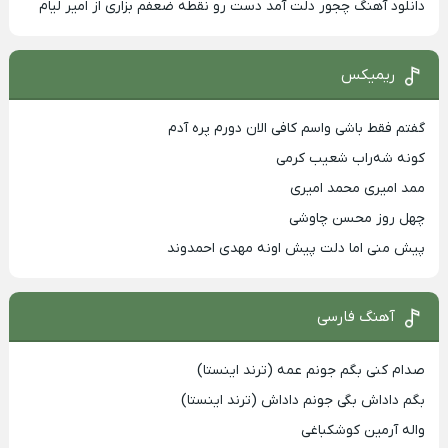
دانلود آهنگ چجور دلت آمد دست رو نقطه ضعفم بزاری از امیر لیام
ریمیکس
گفتم فقط باشی واسم کافی الان دورم پره آدم
کونه شه‌راب شعیب کرمی
ممد امیری محمد امیری
چهل روز محسن چاوشی
پیش منی اما دلت پیش اونه مهدی احمدوند
آهنگ فارسی
صدام کنی بگم جونم عمه (ترند اینستا)
بگم داداش بگی جونم داداش (ترند اینستا)
واله آرمین کوشکباغی