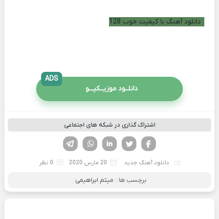
دانلود آهنگ با کیفیت خوب 128
ADS
دانلــود موزیــکیـــو
اشتراک گذاری در شبکه های اجتماعی
فیسوک
تویتر
لینکدین
واتساپ
تلگرام
دانلود آهنگ جدید
20 مارس 2020
0 نظر
برچسب ها :
میثم ابراهیمی