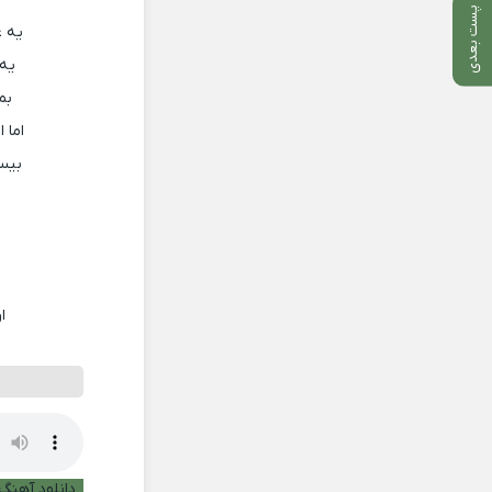
پست بعدی
یه ع
یه 
بم
اما 
بیس
ا
دانلود آهنگ ب