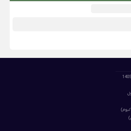
لود گلچین بهترین آهنگ های مسعود جلیلیان 1405
ول
لبوم)
)