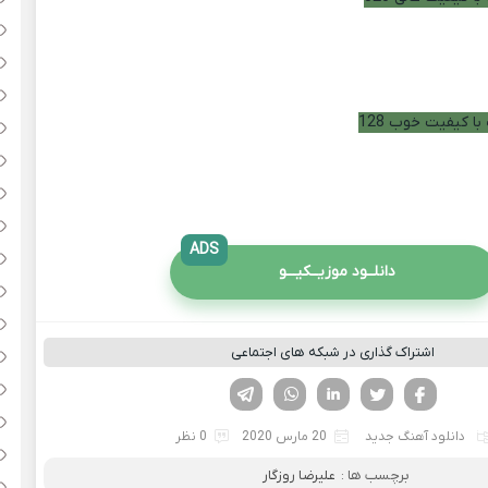
با کیفیت خوب 128
ADS
دانلــود موزیــکیـــو
اشتراک گذاری در شبکه های اجتماعی
فیسوک
تویتر
لینکدین
واتساپ
تلگرام
دانلود آهنگ جدید
20 مارس 2020
0 نظر
برچسب ها :
علیرضا روزگار