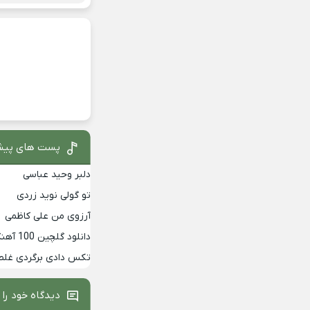
پست های پیش
دلبر وحید عباسی
تو گولی نوید زردی
آرزوی من علی کاظمی
دانلود گلچین 100 آهنگ برتر دهه 90
تکس دادی برگردی غلط
دیدگاه خود را 