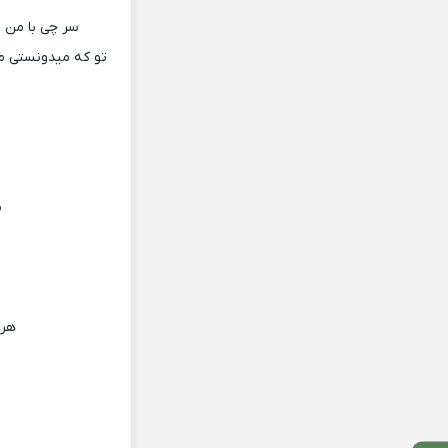
سر چی با من ب
تو که میدونستی م
م
هر 