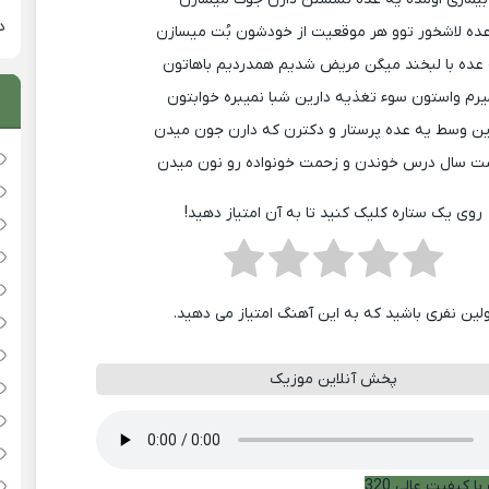
دان
ده لاشخور توو هر موقعیت از خودشون بُت میسازن
عده با لبخند میگن مریض شدیم همدردیم باهاتون
یرم واستون سوء تغذیه دارین شبا نمیبره خوابتون
این وسط یه عده پرستار و دکترن که دارن جون میدن
ت سال درس خوندن و زحمت خونواده رو نون میدن
روی یک ستاره کلیک کنید تا به آن امتیاز دهید!
ولین نفری باشید که به این آهنگ امتیاز می دهید.
پخش آنلاین موزیک
ا کیفیت عالی 320