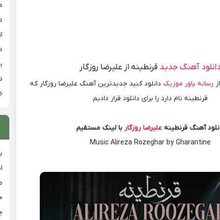
م
د
از
د
ی
انلود آهنگ جدید
قرنطینه از علیرضا روزگار
د
ز
رسانه پاور موزیک
دانلود کنید جدیدترین آهنگ علیرضا روزگار که
ض
قرنطینه نام دارد را برای دانلود قرار دادیم
نلود آهنگ قرنطینه
علیرضا روزگار
با لینک مستقیم
Music Alireza Rozeghar by Gharantine
ب
ا
م
خ
چ