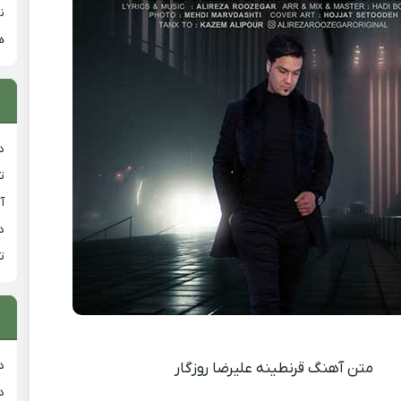
ن
ه
د
ت
آ
دان
ت
د
متن آهنگ قرنطینه علیرضا روزگار
د