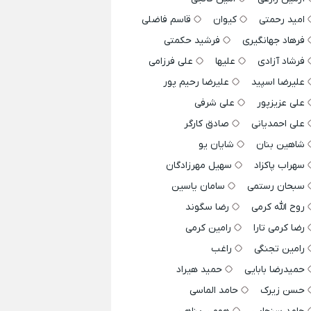
امید رحمتی
کیوان
قاسم فاضلی
فرهاد جهانگیری
فرشید حکمتی
فرشاد آزادی
علیها
علی فرزامی
علیرضا اسپید
علیرضا رحیم پور
علی عزیزپور
علی شرفی
علی احمدیانی
صادق کارگر
شاهین بنان
شایان یو
سهراب پاکزاد
سهیل مهرزادگان
سبحان رستمی
سامان یاسین
روح الله کرمی
رضا سگوند
رضا کرمی تارا
رامین کرمی
رامین تجنگی
راغب
حمیدرضا بابایی
حمید هیراد
حسن زیرک
حامد الماسی