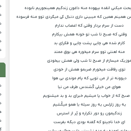
د
حث میکنی انقده بیهوده منه داغون زندگیم همینجوریم نابوده
د
ن همینم همین که میبینی داری دنبال کی میگردی توو منه فرسوده
د
دست از سرم بردار وقتی که اعصاب ندارم
د
وقتی که صبح تا شب تو خونه همش بیکارم
د
کارم شده هی چایی پشت چایی و فکرای بد
د
منه لعنتی توو سرم میخوره هی بوق ممتد
وزیک میسازم از صبح تا شب ولی همش بیخودی
توی رفاقت میخورم ضربمو همش از خودی
دیوونه تر از من تویی که پام موندی بی هوا
د
هوای من خیلی کُشندس طرف من نیا
ط
صبح که از خواب پا میشیم خبرای بد و بد میشنویم
د
یه روز زلزلس یه روز سیله یا همو میکُشیم
هی
زندگیمون رو دور تکراره و پُر از استرس
دان
ای خدا ناجیتو که گفته بودی دیگه بفرست
گ
بیماری اومده یه عده نشستن دارن جوک میسازن