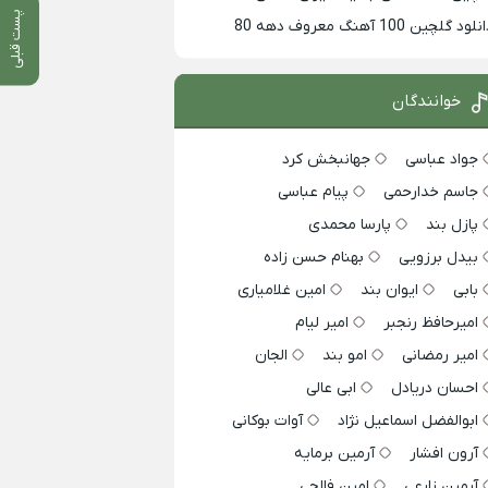
پست قبلی
لود گلچین 100 آهنگ معروف دهه 80
خوانندگان
جواد عباسی
جهانبخش کرد
جاسم خدارحمی
پیام عباسی
پازل بند
پارسا محمدی
بیدل برزویی
بهنام حسن زاده
بابی
ایوان بند
امین غلامیاری
امیرحافظ رنجبر
امیر لیام
امیر رمضانی
امو بند
الجان
احسان دریادل
ابی عالی
ابوالفضل اسماعیل نژاد
آوات بوکانی
آرون افشار
آرمین برمایه
آرمین زارعی
امین فالجی