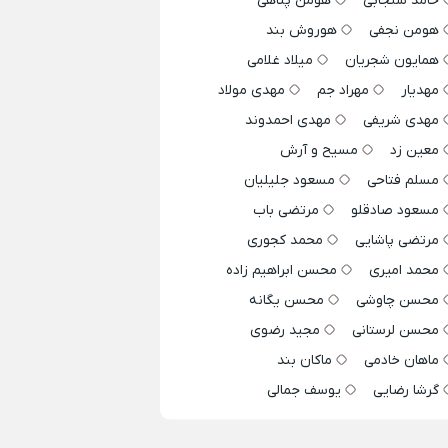
حامد سنجابی
هومن پناهی
هومن نجفی
هوروش بند
همایون شجریان
میلاد غلامی
مهدیار
مهراد جم
مهدی مولاد
مهدی شریفی
مهدی احمدوند
معین زد
مسیح و آرش
مسلم فتاحی
مسعود جلیلیان
مسعود صادقلو
مرتضی باب
مرتضی پاشایی
محمد کجوری
محمد امیری
محسن ابراهیم زاده
محسن چاوشی
محسن یگانه
محسن لرستانی
مجید رضوی
ماهان خادمی
ماکان بند
گرشا رضایی
یوسف جمالی