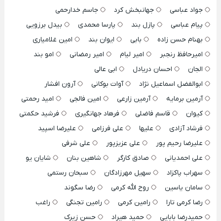
جواد عباسی
جهانبخش کرد
جاسم خدارحمی
پیام عباسی
پازل بند
پارسا محمدی
بیدل برزویی
بهنام حسن زاده
بابی
ایوان بند
امین غلامیاری
امیرحافظ رنجبر
امیر لیام
امیر رمضانی
امو بند
الجان
احسان دریادل
ابی عالی
ابوالفضل اسماعیل نژاد
آوات بوکانی
آرون افشار
آرمین برمایه
آرمین زارعی
امین فالجی
امید رحمتی
کیوان
قاسم فاضلی
فرهاد جهانگیری
فرشید حکمتی
فرشاد آزادی
علیها
علی فرزامی
علیرضا اسپید
علیرضا رحیم پور
علی عزیزپور
علی شرفی
علی احمدیانی
صادق کارگر
شاهین بنان
شایان یو
سهراب پاکزاد
سهیل مهرزادگان
سبحان رستمی
سامان یاسین
روح الله کرمی
رضا سگوند
رضا کرمی تارا
رامین کرمی
رامین تجنگی
راغب
حمیدرضا بابایی
حمید هیراد
حسن زیرک