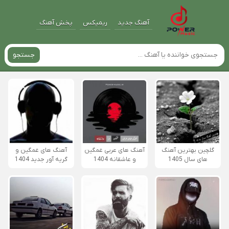
آهنگ جدید
ریمیکس
پخش آهنگ
جستجو
گلچین بهترین آهنگ
آهنگ های عربی غمگین
آهنگ های غمگین و
های سال 1405
و عاشقانه 1404
گریه آور جدید 1404