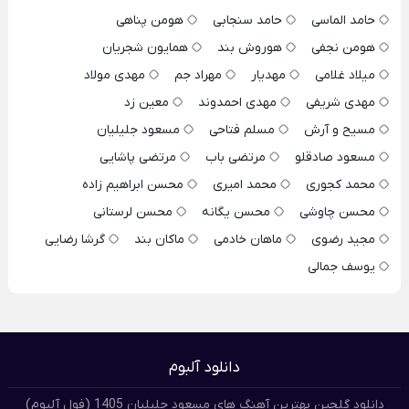
حامد الماسی
حامد سنجابی
هومن پناهی
هومن نجفی
هوروش بند
همایون شجریان
میلاد غلامی
مهدیار
مهراد جم
مهدی مولاد
مهدی شریفی
مهدی احمدوند
معین زد
مسیح و آرش
مسلم فتاحی
مسعود جلیلیان
مسعود صادقلو
مرتضی باب
مرتضی پاشایی
محمد کجوری
محمد امیری
محسن ابراهیم زاده
محسن چاوشی
محسن یگانه
محسن لرستانی
مجید رضوی
ماهان خادمی
ماکان بند
گرشا رضایی
یوسف جمالی
دانلود آلبوم
دانلود گلچین بهترین آهنگ های مسعود جلیلیان 1405 (فول آلبوم)