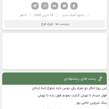
فیسوک
تویتر
لینکدین
واتساپ
تلگرام
دانلود آهنگ جدید
18 مارس 2020
0 نظر
برچسب ها :
فرزاد فرخ
پست های پیشنهادی
این روزا انگار دو نفرم یکی دوس داره شلوغ کنه اردلان
قول میدم تا تهش کنارت بمونم قول بده تا تهش
پتک شروین حاجی پور