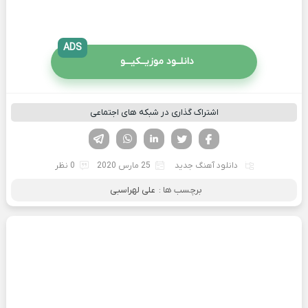
ADS
دانلــود موزیــکیـــو
اشتراک گذاری در شبکه های اجتماعی
فیسوک
تویتر
لینکدین
واتساپ
تلگرام
دانلود آهنگ جدید
25 مارس 2020
0 نظر
برچسب ها :
علی لهراسبی