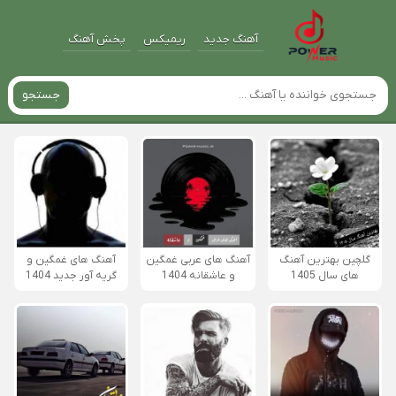
آهنگ جدید
ریمیکس
پخش آهنگ
جستجو
گلچین بهترین آهنگ
آهنگ های عربی غمگین
آهنگ های غمگین و
های سال 1405
و عاشقانه 1404
گریه آور جدید 1404