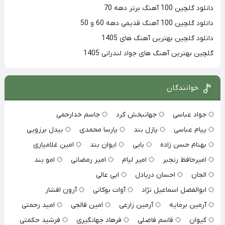
دانلود گلچین 100 آهنگ برتر دهه 70
دانلود گلچین 100 آهنگ قدیمی دهه 60 و 50
دانلود گلچین بهترین آهنگ های 1405
گلچین بهترین آهنگ های جواد لندرانی 1405
خوانندگان
جواد عباسی
جهانبخش کرد
جاسم خدارحمی
پیام عباسی
پازل بند
پارسا محمدی
بیدل برزویی
بهنام حسن زاده
بابی
ایوان بند
امین غلامیاری
امیرحافظ رنجبر
امیر لیام
امیر رمضانی
امو بند
الجان
احسان دریادل
ابی عالی
ابوالفضل اسماعیل نژاد
آوات بوکانی
آرون افشار
آرمین برمایه
آرمین زارعی
امین فالجی
امید رحمتی
کیوان
قاسم فاضلی
فرهاد جهانگیری
فرشید حکمتی