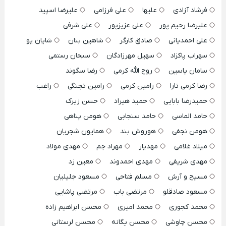
فرشاد آزادی
علیها
علی فرزامی
علیرضا اسپید
علیرضا رحیم پور
علی عزیزپور
علی شرفی
علی احمدیانی
صادق کارگر
شاهین بنان
شایان یو
سهراب پاکزاد
سهیل مهرزادگان
سبحان رستمی
سامان یاسین
روح الله کرمی
رضا سگوند
رضا کرمی تارا
رامین کرمی
رامین تجنگی
راغب
حمیدرضا بابایی
حمید هیراد
حسن زیرک
حامد الماسی
حامد سنجابی
هومن پناهی
هومن نجفی
هوروش بند
همایون شجریان
میلاد غلامی
مهدیار
مهراد جم
مهدی مولاد
مهدی شریفی
مهدی احمدوند
معین زد
مسیح و آرش
مسلم فتاحی
مسعود جلیلیان
مسعود صادقلو
مرتضی باب
مرتضی پاشایی
محمد کجوری
محمد امیری
محسن ابراهیم زاده
محسن چاوشی
محسن یگانه
محسن لرستانی