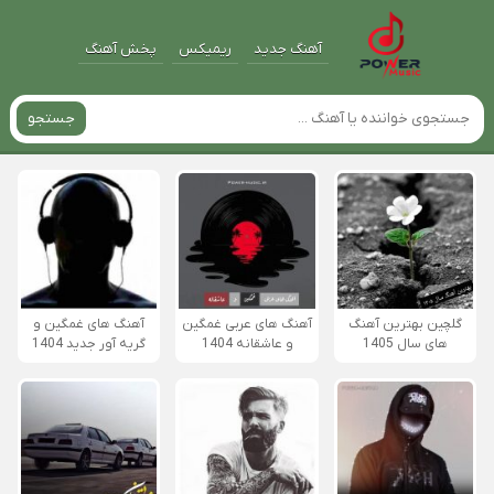
آهنگ جدید
ریمیکس
پخش آهنگ
جستجو
گلچین بهترین آهنگ
آهنگ های عربی غمگین
آهنگ های غمگین و
های سال 1405
و عاشقانه 1404
گریه آور جدید 1404