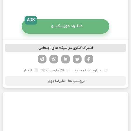
ADS
دانلــود موزیــکیـــو
اشتراک گذاری در شبکه های اجتماعی
فیسوک
تویتر
لینکدین
واتساپ
تلگرام
دانلود آهنگ جدید
23 مارس 2020
0 نظر
برچسب ها :
علیرضا پویا