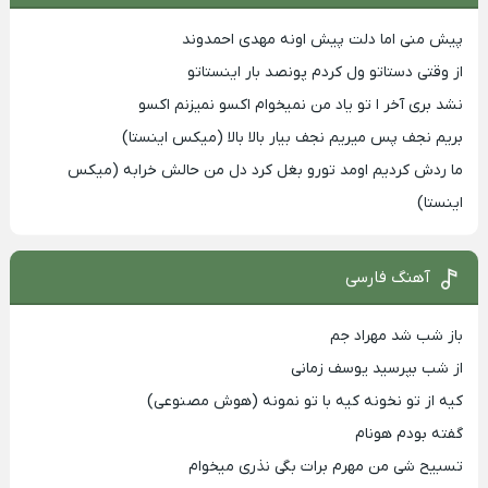
پیش منی اما دلت پیش اونه مهدی احمدوند
از وقتی دستاتو ول کردم پونصد بار اینستاتو
نشد بری آخر ا تو یاد من نمیخوام اکسو نمیزنم اکسو
بریم نجف پس میریم نجف بیار بالا بالا (میکس اینستا)
ما ردش کردیم اومد تورو بغل کرد دل من حالش خرابه (میکس
اینستا)
آهنگ فارسی
باز شب شد مهراد جم
از شب بپرسید یوسف زمانی
کیه از تو نخونه کیه با تو نمونه (هوش مصنوعی)
گفته بودم هونام
تسبیح شی من مهرم برات بگی نذری میخوام