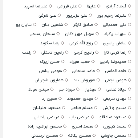
فرشاد آزادی
علیها
علی فرزامی
علیرضا اسپید
علیرضا رحیم پور
علی عزیزپور
علی شرفی
علی احمدیانی
صادق کارگر
شاهین بنان
شایان یو
سهراب پاکزاد
سهیل مهرزادگان
سبحان رستمی
سامان یاسین
روح الله کرمی
رضا سگوند
رضا کرمی تارا
رامین کرمی
رامین تجنگی
راغب
حمیدرضا بابایی
حمید هیراد
حسن زیرک
حامد الماسی
حامد سنجابی
هومن پناهی
هومن نجفی
هوروش بند
همایون شجریان
میلاد غلامی
مهدیار
مهراد جم
مهدی مولاد
مهدی شریفی
مهدی احمدوند
معین زد
مسیح و آرش
مسلم فتاحی
مسعود جلیلیان
مسعود صادقلو
مرتضی باب
مرتضی پاشایی
محمد کجوری
محمد امیری
محسن ابراهیم زاده
محسن چاوشی
محسن یگانه
محسن لرستانی