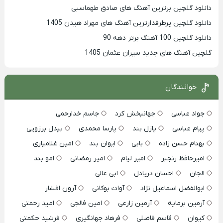
دانلود گلچین برترین آهنگ های صادق طهماسبی
دانلود گلچین پرطرفدارترین آهنگ های مهراد هیدن 1405
دانلود گلچین 100 آهنگ برتر دهه 90
گلچین آهنگ های جدید سیران عثمان 1405
خوانندگان
جواد عباسی
جهانبخش کرد
جاسم خدارحمی
پیام عباسی
پازل بند
پارسا محمدی
بیدل برزویی
بهنام حسن زاده
بابی
ایوان بند
امین غلامیاری
امیرحافظ رنجبر
امیر لیام
امیر رمضانی
امو بند
الجان
احسان دریادل
ابی عالی
ابوالفضل اسماعیل نژاد
آوات بوکانی
آرون افشار
آرمین برمایه
آرمین زارعی
امین فالجی
امید رحمتی
کیوان
قاسم فاضلی
فرهاد جهانگیری
فرشید حکمتی