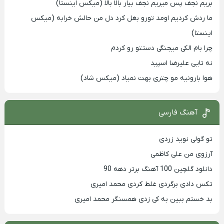
بریم نجف پس میریم نجف بیار بالا بالا (میکس اینستا)
ما ردش کردیم اومد تورو بغل کرد دل من حالش خرابه (میکس
اینستا)
چرا بام الکی میجنگی دستتو رو کردم
نه تایی علیرضا اسپید
هوا بارونیه مو چتری بهت نمیاد (میکس شاد)
آهنگ فارسی
تو گولی نوید زردی
آرزوی من علی کاظمی
دانلود گلچین 100 آهنگ برتر دهه 90
تکس دادی برگردی غلط کردی محمد امیری
بد خستم ببین به کی زدی همسنگر محمد امیری