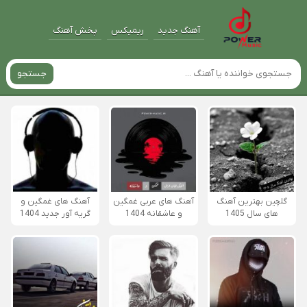
آهنگ جدید
ریمیکس
پخش آهنگ
جستجو
گلچین بهترین آهنگ
آهنگ های عربی غمگین
آهنگ های غمگین و
های سال 1405
و عاشقانه 1404
گریه آور جدید 1404