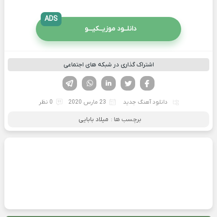
ADS
دانلــود موزیــکیـــو
اشتراک گذاری در شبکه های اجتماعی
فیسوک
تویتر
لینکدین
واتساپ
تلگرام
دانلود آهنگ جدید
23 مارس 2020
0 نظر
برچسب ها :
میلاد بابایی