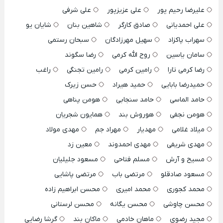
علیرضا رحیم پور
علی عزیزپور
علی شرفی
علی احمدیانی
صادق کارگر
شاهین بنان
شایان یو
سهراب پاکزاد
سهیل مهرزادگان
سبحان رستمی
سامان یاسین
روح الله کرمی
رضا سگوند
رضا کرمی تارا
رامین کرمی
رامین تجنگی
راغب
حمیدرضا بابایی
حمید هیراد
حسن زیرک
حامد الماسی
حامد سنجابی
هومن پناهی
هومن نجفی
هوروش بند
همایون شجریان
میلاد غلامی
مهدیار
مهراد جم
مهدی مولاد
مهدی شریفی
مهدی احمدوند
معین زد
مسیح و آرش
مسلم فتاحی
مسعود جلیلیان
مسعود صادقلو
مرتضی باب
مرتضی پاشایی
محمد کجوری
محمد امیری
محسن ابراهیم زاده
محسن چاوشی
محسن یگانه
محسن لرستانی
مجید رضوی
ماهان خادمی
ماکان بند
گرشا رضایی