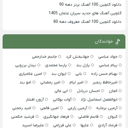
دانلود گلچین 100 آهنگ برتر دهه 90
گلچین آهنگ های جدید سیران عثمان 1405
دانلود گلچین 100 آهنگ معروف دهه 80
خوانندگان
جواد عباسی
جهانبخش کرد
جاسم خدارحمی
پیام عباسی
پازل بند
پارسا محمدی
بیدل برزویی
بهنام حسن زاده
بابی
ایوان بند
امین غلامیاری
امیرحافظ رنجبر
امیر لیام
امیر رمضانی
امو بند
الجان
احسان دریادل
ابی عالی
ابوالفضل اسماعیل نژاد
آوات بوکانی
آرون افشار
آرمین برمایه
آرمین زارعی
امین فالجی
امید رحمتی
کیوان
قاسم فاضلی
فرهاد جهانگیری
فرشید حکمتی
فرشاد آزادی
علیها
علی فرزامی
علیرضا اسپید