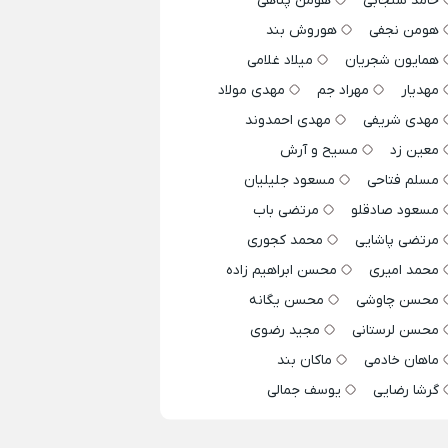
حامد سنجابی
هومن پناهی
هومن نجفی
هوروش بند
همایون شجریان
میلاد غلامی
مهدیار
مهراد جم
مهدی مولاد
مهدی شریفی
مهدی احمدوند
معین زد
مسیح و آرش
مسلم فتاحی
مسعود جلیلیان
مسعود صادقلو
مرتضی باب
مرتضی پاشایی
محمد کجوری
محمد امیری
محسن ابراهیم زاده
محسن چاوشی
محسن یگانه
محسن لرستانی
مجید رضوی
ماهان خادمی
ماکان بند
گرشا رضایی
یوسف جمالی