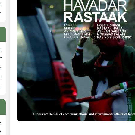
ن
ه
ت
آ
دان
ت
ب
د
د