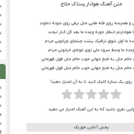
متن آهنگ هوادار رستاک حلاج
د
د
و همیشه روی قله هایی مثل برفی روی شونه دماوند
د
ا هوادارتم انتظار خوبه وعده ما بعد گل کنار لبخند
د
ه ما اول شوق ترافیک پشت چشمای چراغونی مردم
د
عده ما وسط سرود ملی توی غوغای خیابونی مردم
د
حالم مثل یه فتح جهانی خوب حالم مثل قول قهرمانی
حالم مثل یه فتح جهانی خوب حالم مثل قول قهرمانی
روی یک ستاره کلیک کنید تا به آن امتیاز دهید!
د
ط
د
ولین نفری باشید که به این آهنگ امتیاز می دهید.
هی
دان
پخش آنلاین موزیک
گ