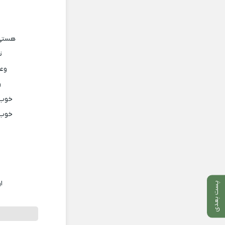
هستی 
ت
وعد
و
خوب 
خوب 
ا
پست بعدی