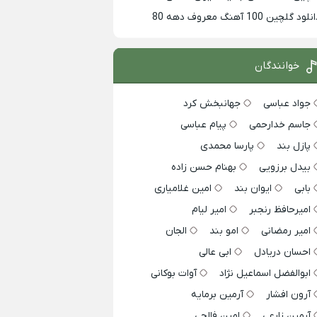
لود گلچین 100 آهنگ معروف دهه 80
خوانندگان
جواد عباسی
جهانبخش کرد
جاسم خدارحمی
پیام عباسی
پازل بند
پارسا محمدی
بیدل برزویی
بهنام حسن زاده
بابی
ایوان بند
امین غلامیاری
امیرحافظ رنجبر
امیر لیام
امیر رمضانی
امو بند
الجان
احسان دریادل
ابی عالی
ابوالفضل اسماعیل نژاد
آوات بوکانی
آرون افشار
آرمین برمایه
آرمین زارعی
امین فالجی