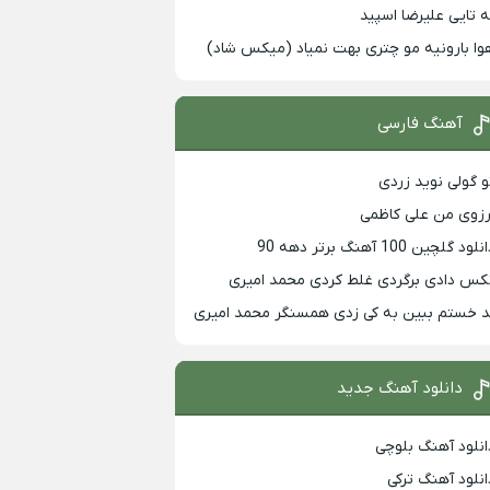
ه تایی علیرضا اسپید
وا بارونیه مو چتری بهت نمیاد (میکس شاد)
آهنگ فارسی
و گولی نوید زردی
رزوی من علی کاظمی
لود گلچین 100 آهنگ برتر دهه 90
کس دادی برگردی غلط کردی محمد امیری
د خستم ببین به کی زدی همسنگر محمد امیری
دانلود آهنگ جدید
انلود آهنگ بلوچی
انلود آهنگ ترکی