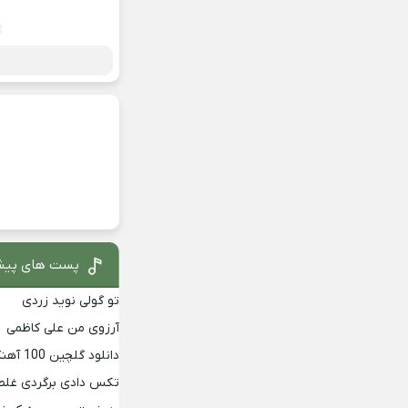
پست های پیش
تو گولی نوید زردی
آرزوی من علی کاظمی
دانلود گلچین 100 آهنگ برتر دهه 90
تکس دادی برگردی غلط