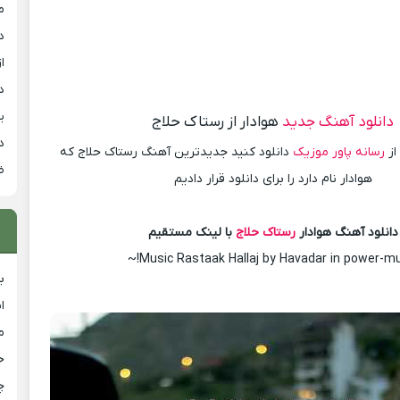
م
د
از
د
ی
دانلود آهنگ جدید
هوادار از رستاک حلاج
د
از
رسانه پاور موزیک
دانلود کنید جدیدترین آهنگ رستاک حلاج که
ض
هوادار نام دارد را برای دانلود قرار دادیم
دانلود آهنگ هوادار
رستاک حلاج
با لینک مستقیم
Music Rastaak Hallaj by Havadar in power-mus
ب
ا
م
خ
چ