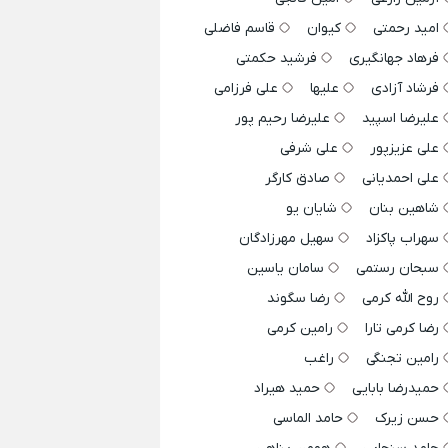
امید رحمتی
کیوان
قاسم فاضلی
فرهاد جهانگیری
فرشید حکمتی
فرشاد آزادی
علیها
علی فرزامی
علیرضا اسپید
علیرضا رحیم پور
علی عزیزپور
علی شرفی
علی احمدیانی
صادق کارگر
شاهین بنان
شایان یو
سهراب پاکزاد
سهیل مهرزادگان
سبحان رستمی
سامان یاسین
روح الله کرمی
رضا سگوند
رضا کرمی تارا
رامین کرمی
رامین تجنگی
راغب
حمیدرضا بابایی
حمید هیراد
حسن زیرک
حامد الماسی