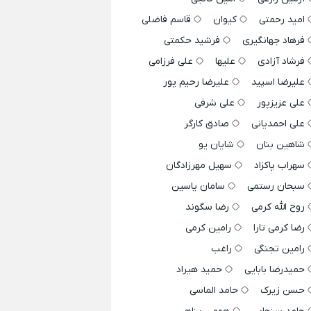
امید رحمتی
کیوان
قاسم فاضلی
فرهاد جهانگیری
فرشید حکمتی
فرشاد آزادی
علیها
علی فرزامی
علیرضا اسپید
علیرضا رحیم پور
علی عزیزپور
علی شرفی
علی احمدیانی
صادق کارگر
شاهین بنان
شایان یو
سهراب پاکزاد
سهیل مهرزادگان
سبحان رستمی
سامان یاسین
روح الله کرمی
رضا سگوند
رضا کرمی تارا
رامین کرمی
رامین تجنگی
راغب
حمیدرضا بابایی
حمید هیراد
حسن زیرک
حامد الماسی