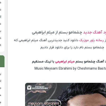
م
د
از
د
ی
ود آهنگ جدید
چشمامو بستم از میثم ابراهیمی
د
ز
رسانه پاور موزیک
دانلود کنید جدیدترین آهنگ میثم ابراهیمی که
ض
چشمامو بستم نام دارد را برای دانلود قرار دادیم
د آهنگ چشمامو بستم
میثم ابراهیمی
با لینک مستقیم
Music Meysam Ebrahimi by Cheshmamo Bas
ب
ا
م
خ
چ