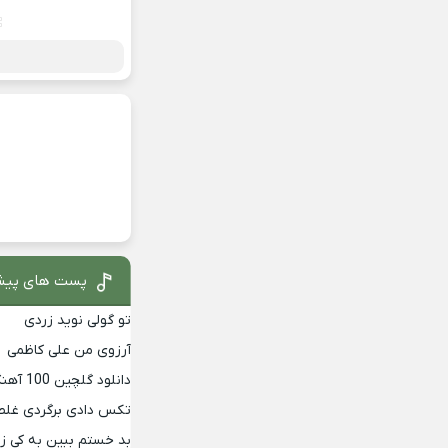
پست های پیش
تو گولی نوید زردی
آرزوی من علی کاظمی
دانلود گلچین 100 آهنگ برتر دهه 90
تکس دادی برگردی غلط
بد خستم ببین به کی 