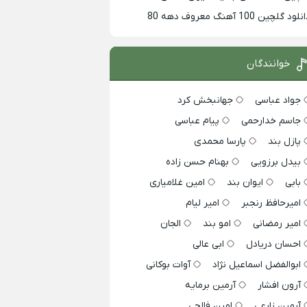
لود گلچین 100 آهنگ معروف دهه 80
خوانندگان
جواد عباسی
جهانبخش کرد
جاسم خدارحمی
پیام عباسی
پازل بند
پارسا محمدی
بیدل برزویی
بهنام حسن زاده
بابی
ایوان بند
امین غلامیاری
امیرحافظ رنجبر
امیر لیام
امیر رمضانی
امو بند
الجان
احسان دریادل
ابی عالی
ابوالفضل اسماعیل نژاد
آوات بوکانی
آرون افشار
آرمین برمایه
آرمین زارعی
امین فالجی