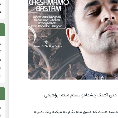
ن
ه
ت
آ
دان
ت
ب
متن آهنگ چشمامو بستم میثم ابراهیمی
د
میشه هست که عاشق منه نگام که میکنه پلک نمیزنه
د