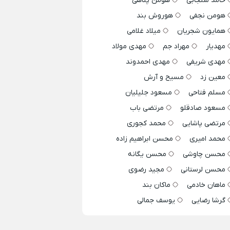
حامد سنجابی
هومن پناهی
هومن نجفی
هوروش بند
همایون شجریان
میلاد غلامی
مهدیار
مهراد جم
مهدی مولاد
مهدی شریفی
مهدی احمدوند
معین زد
مسیح و آرش
مسلم فتاحی
مسعود جلیلیان
مسعود صادقلو
مرتضی باب
مرتضی پاشایی
محمد کجوری
محمد امیری
محسن ابراهیم زاده
محسن چاوشی
محسن یگانه
محسن لرستانی
مجید رضوی
ماهان خادمی
ماکان بند
گرشا رضایی
یوسف جمالی