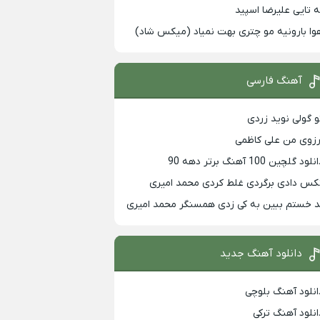
ه تایی علیرضا اسپید
وا بارونیه مو چتری بهت نمیاد (میکس شاد)
آهنگ فارسی
و گولی نوید زردی
رزوی من علی کاظمی
لود گلچین 100 آهنگ برتر دهه 90
کس دادی برگردی غلط کردی محمد امیری
د خستم ببین به کی زدی همسنگر محمد امیری
دانلود آهنگ جدید
انلود آهنگ بلوچی
انلود آهنگ ترکی