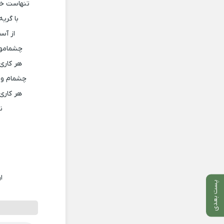
تنهاست خو
با گری
از آس
چشمامو 
هر کاری
چشمام و 
هر کاری
ن
ا
پست بعدی