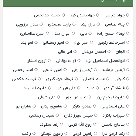
جواد عباسی
جهانبخش کرد
جاسم خدارحمی
پیام عباسی
پازل بند
پارسا محمدی
بیدل برزویی
بهنام حسن زاده
بابی
ایوان بند
امین غلامیاری
امیرحافظ رنجبر
امیر لیام
امیر رمضانی
امو بند
الجان
احسان دریادل
ابی عالی
ابوالفضل اسماعیل نژاد
آوات بوکانی
آرون افشار
آرمین برمایه
آرمین زارعی
امین فالجی
امید رحمتی
کیوان
قاسم فاضلی
فرهاد جهانگیری
فرشید حکمتی
فرشاد آزادی
علیها
علی فرزامی
علیرضا اسپید
علیرضا رحیم پور
علی عزیزپور
علی شرفی
علی احمدیانی
صادق کارگر
شاهین بنان
شایان یو
سهراب پاکزاد
سهیل مهرزادگان
سبحان رستمی
سامان یاسین
روح الله کرمی
رضا سگوند
رضا کرمی تارا
رامین کرمی
رامین تجنگی
راغب