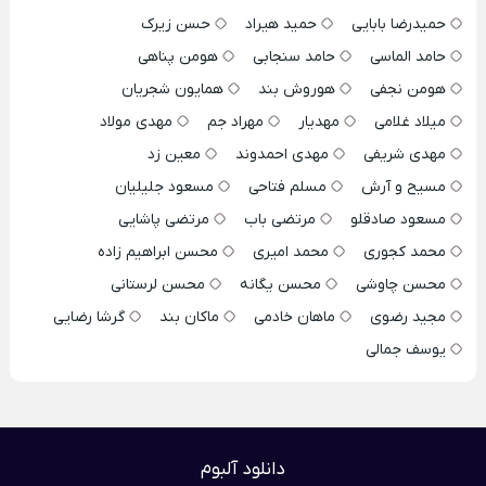
حمیدرضا بابایی
حمید هیراد
حسن زیرک
حامد الماسی
حامد سنجابی
هومن پناهی
هومن نجفی
هوروش بند
همایون شجریان
میلاد غلامی
مهدیار
مهراد جم
مهدی مولاد
مهدی شریفی
مهدی احمدوند
معین زد
مسیح و آرش
مسلم فتاحی
مسعود جلیلیان
مسعود صادقلو
مرتضی باب
مرتضی پاشایی
محمد کجوری
محمد امیری
محسن ابراهیم زاده
محسن چاوشی
محسن یگانه
محسن لرستانی
مجید رضوی
ماهان خادمی
ماکان بند
گرشا رضایی
یوسف جمالی
دانلود آلبوم