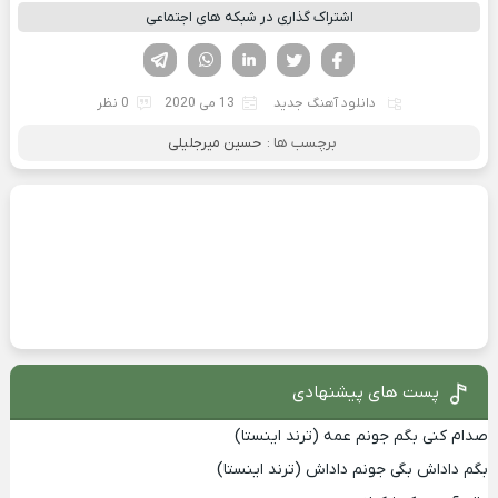
اشتراک گذاری در شبکه های اجتماعی
فیسوک
تویتر
لینکدین
واتساپ
تلگرام
دانلود آهنگ جدید
13 می 2020
0 نظر
برچسب ها :
حسین میرجلیلی
پست های پیشنهادی
صدام کنی بگم جونم عمه (ترند اینستا)
بگم داداش بگی جونم داداش (ترند اینستا)