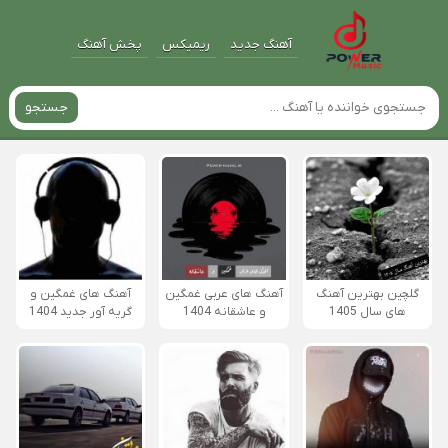
آهنگ جدید
ریمیکس
پخش آهنگ
جستجو
گلچین بهترین آهنگ
آهنگ های عربی غمگین
آهنگ های غمگین و
های سال 1405
و عاشقانه 1404
گریه آور جدید 1404