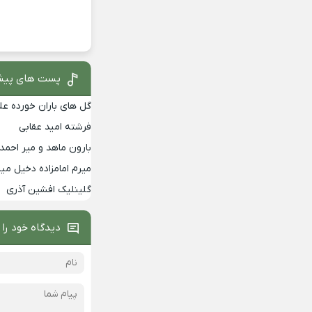
پست های پیش
گل های باران خورده علی
فرشته امید عقابی
بارون ماهد و میر احمد
میرم امامزاده دخیل م
گلینلیک افشین آذری
دیدگاه خود را 