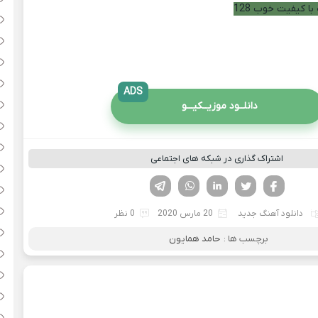
با کیفیت خوب 128
ADS
دانلــود موزیــکیـــو
اشتراک گذاری در شبکه های اجتماعی
فیسوک
تویتر
لینکدین
واتساپ
تلگرام
دانلود آهنگ جدید
20 مارس 2020
0 نظر
برچسب ها :
حامد همایون