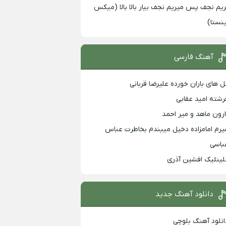
ریم نجف پس میریم نجف بیار بالا بالا (میکس
ینستا)
آهنگ فارسی
ل های باران خورده علیرضا قربانی
رشته امید عقابی
ارون ماهد و میر احمد
یرم امامزاده دخیل میبندم بخاطرت عباس
باسی
لینلیک افشین آذری
دانلود آهنگ جدید
انلود آهنگ بلوچی