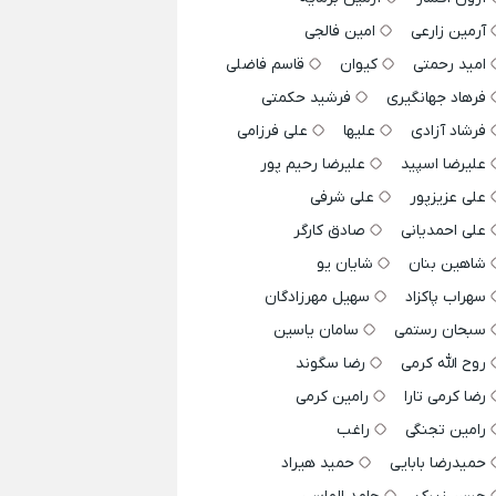
آرمین زارعی
امین فالجی
امید رحمتی
کیوان
قاسم فاضلی
فرهاد جهانگیری
فرشید حکمتی
فرشاد آزادی
علیها
علی فرزامی
علیرضا اسپید
علیرضا رحیم پور
علی عزیزپور
علی شرفی
علی احمدیانی
صادق کارگر
شاهین بنان
شایان یو
سهراب پاکزاد
سهیل مهرزادگان
سبحان رستمی
سامان یاسین
روح الله کرمی
رضا سگوند
رضا کرمی تارا
رامین کرمی
رامین تجنگی
راغب
حمیدرضا بابایی
حمید هیراد