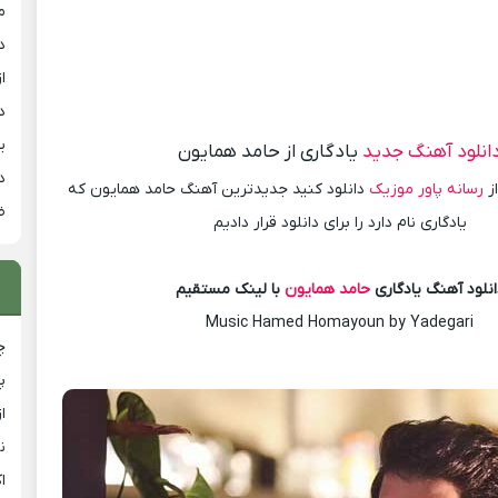
م
د
از
د
ی
انلود آهنگ جدید
یادگاری از حامد همایون
د
ز
رسانه پاور موزیک
دانلود کنید جدیدترین آهنگ حامد همایون که
ض
یادگاری نام دارد را برای دانلود قرار دادیم
انلود آهنگ یادگاری
حامد همایون
با لینک مستقیم
Music Hamed Homayoun by Yadegari
چ
پ
ا
ن
ا