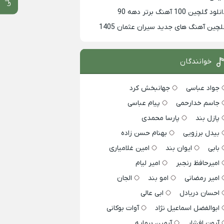
لود گلچین 100 آهنگ برتر دهه 90
لچین آهنگ های جدید سیران عثمان 1405
خوانندگان
جواد عباسی
جهانبخش کرد
جاسم خدارحمی
پیام عباسی
پازل بند
پارسا محمدی
بیدل برزویی
بهنام حسن زاده
بابی
ایوان بند
امین غلامیاری
امیرحافظ رنجبر
امیر لیام
امیر رمضانی
امو بند
الجان
احسان دریادل
ابی عالی
ابوالفضل اسماعیل نژاد
آوات بوکانی
آرون افشار
آرمین برمایه