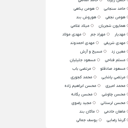
حسن زیرک
حامد الماسی
حامد سنجابی
هومن پناهی
هومن نجفی
هوروش بند
همایون شجریان
میلاد غلامی
مهدیار
مهراد جم
مهدی مولاد
مهدی شریفی
مهدی احمدوند
معین زد
مسیح و آرش
مسلم فتاحی
مسعود جلیلیان
مسعود صادقلو
مرتضی باب
مرتضی پاشایی
محمد کجوری
محمد امیری
محسن ابراهیم زاده
محسن چاوشی
محسن یگانه
محسن لرستانی
مجید رضوی
ماهان خادمی
ماکان بند
گرشا رضایی
یوسف جمالی