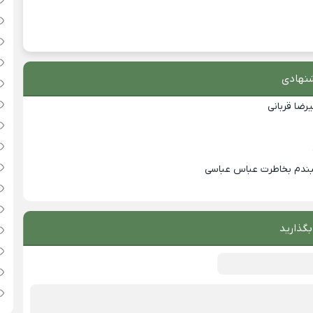
نهادی
رضا قربانی
یبندم بخاطرت عباس عباسی
بگذارید