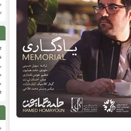
ب
ا
گ
ف
ب
م
ع
گ
د